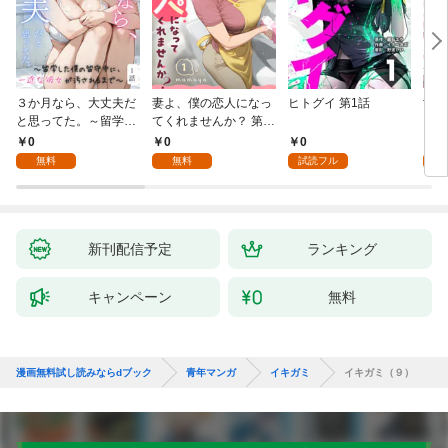
３か月なら、大丈夫だ
妻よ、僕の恋人になっ
ヒトグイ 第1話
世界
と思ってた。～留学し
てくれませんか？ 第1
レベ
た僕の留守中に、一途
話
0
0
0
0
な彼女が汚されるまで
無料
無料
試読フル
～ 1話
新刊配信予定
ランキング
キャンペーン
無料
漫画無料試し読みならdブック
青年マンガ
イキガミ
イキガミ（９）