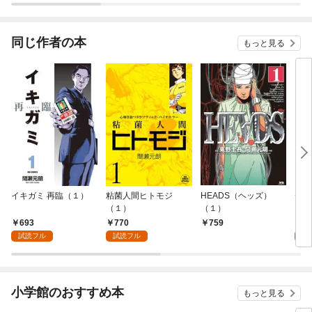
同じ作者の本
もっと見る
イキガミ 再臨（１）
粘菌人間ヒトモジ
HEADS（ヘッズ）
デモ
（１）
（１）
693
770
7
759
試読フル
試読フル
試
小学館のおすすめ本
もっと見る