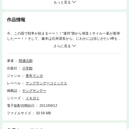
もっと見る
作品情報
今、この国で戦争が始まるーー！！“連邦”側から弾道ミサイル一基が着弾
したーー！！そして、藤本は石井課長から、にわかには信じがたい噂を耳
にする。それによると、国繁警察が極秘で拘束中の退廃思想者を徴兵し、
支援部隊に動員しているというのだ。“それっておかしくないですか？それ
じゃ、この国は、なんでもありじゃないか！”この国が狂っている。この国
の人々がそれを許しているーーなすべきことはいったいなんだ！？
著者
間瀬元朗
出版社
小学館
ジャンル
青年マンガ
レーベル
ヤングサンデーコミックス
掲載誌
ヤングサンデー
シリーズ
イキガミ
電子版配信開始日
2012/09/12
ファイルサイズ
50.56 MB