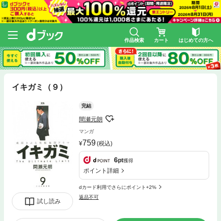
作品検索
カート
はじめての方へ
イキガミ（９）
完結
間瀬元朗
マンガ
759
(税込)
6
pt
獲得
ポイント詳細
dカード利用でさらにポイント+2%
返品不可
試し読み