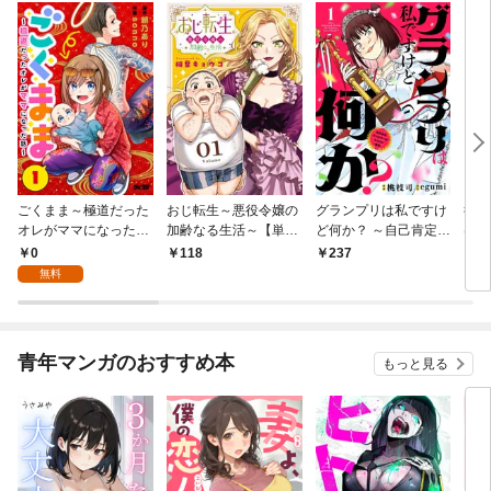
ごくまま～極道だった
おじ転生～悪役令嬢の
グランプリは私ですけ
後宮
オレがママになった話
加齢なる生活～【単
ど何か？ ～自己肯定モ
は謎
～【単話】（１）
話】（１）
ンスターのミスコン無
（１
0
118
237
2
双～【単話】（１）
無料
青年マンガのおすすめ本
もっと見る