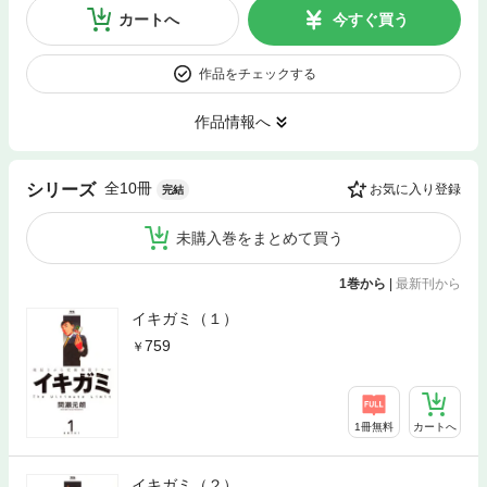
カートへ
今すぐ買う
作品をチェックする
作品情報へ
全10冊
シリーズ
お気に入り登録
完結
未購入巻をまとめて買う
1巻から
|
最新刊から
イキガミ（１）
759
1冊無料
カートへ
イキガミ（２）