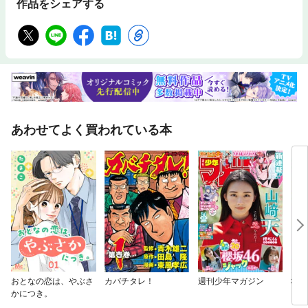
作品をシェアする
あわせてよく買われている本
おとなの恋は、やぶさ
カバチタレ！
週刊少年マガジン
#こ
かにつき。