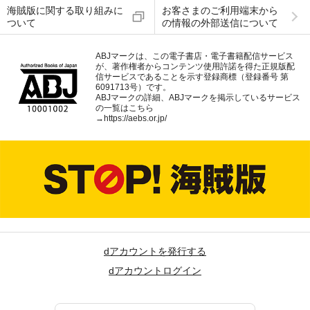
海賊版に関する取り組みに
お客さまのご利用端末から
ついて
の情報の外部送信について
ABJマークは、この電子書店・電子書籍配信サービス
が、著作権者からコンテンツ使用許諾を得た正規版配
信サービスであることを示す登録商標（登録番号 第
6091713号）です。
ABJマークの詳細、ABJマークを掲示しているサービス
の一覧はこちら
→
https://aebs.or.jp/
dアカウントを発行する
dアカウントログイン