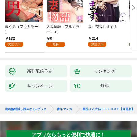
奪う男（フルカラー）
人妻物語（フルカラ
妻、交換します１
ごめ
1
ー）01
ない
132
0
214
1
試読フル
無料
試読フル
試
新刊配信予定
ランキング
キャンペーン
無料
漫画無料試し読みならdブック
青年マンガ
里見☆八犬伝ＲＥＢＯＯＴ【分冊版】
アプリならもっと便利で快適に！