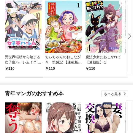
異世界転移から始まる
ちぃちゃんのおしなが
魔法少女にあこがれて
ガー
女子寮ハーレム！？ ～
き 繁盛記 【連載版】
【連載版】１
ィー
管理人として働く人間
１
110
110
110
1
と恋する魔族娘たち～
【連載版】０
青年マンガのおすすめ本
もっと見る