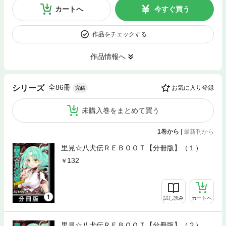
カートへ
今すぐ買う
作品をチェックする
作品情報へ
全86冊
シリーズ
お気に入り登録
完結
未購入巻をまとめて買う
1巻から
|
最新刊から
里見☆八犬伝ＲＥＢＯＯＴ【分冊版】（１）
132
試し読み
カートへ
里見☆八犬伝ＲＥＢＯＯＴ【分冊版】（２）