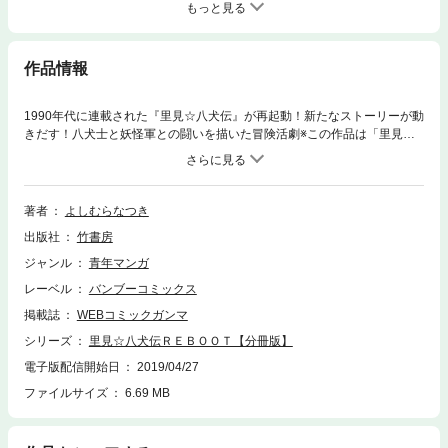
もっと見る
作品情報
1990年代に連載された『里見☆八犬伝』が再起動！新たなストーリーが動
きだす！八犬士と妖怪軍との闘いを描いた冒険活劇※この作品は「里見☆
八犬伝ＲＥＢＯＯＴ 2」にて掲載されたものです。
著者
よしむらなつき
出版社
竹書房
ジャンル
青年マンガ
レーベル
バンブーコミックス
掲載誌
WEBコミックガンマ
シリーズ
里見☆八犬伝ＲＥＢＯＯＴ【分冊版】
電子版配信開始日
2019/04/27
ファイルサイズ
6.69 MB