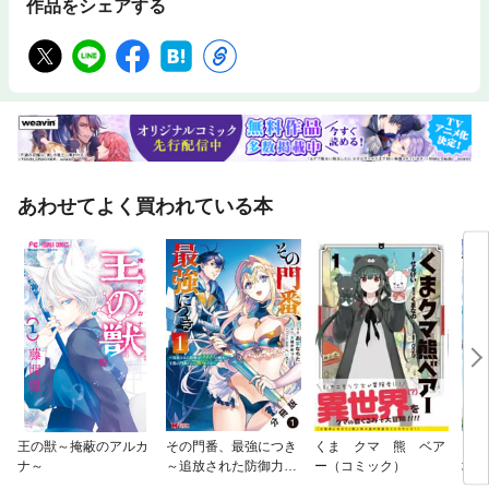
作品をシェアする
あわせてよく買われている本
王の獣～掩蔽のアルカ
その門番、最強につき
くま クマ 熊 ベア
マン
ナ～
～追放された防御力99
ー（コミック）
域
99の戦士、王都の門番