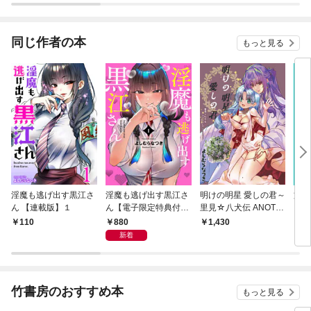
として無双する～（コ
ミック） 分冊版
同じ作者の本
もっと見る
淫魔も逃げ出す黒江さ
淫魔も逃げ出す黒江さ
明けの明星 愛しの君～
文豪
ん 【連載版】１
ん【電子限定特典付
里見☆八犬伝 ANOTH
き】 (1)
ER STORY～
880
110
1,430
4
新着
竹書房のおすすめ本
もっと見る