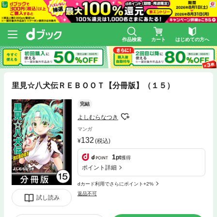
作品検索
カート
はじめての方へ
里見☆八犬伝ＲＥＢＯＯＴ【分冊版】（１５）
完結
よしむらなつき
マンガ
132
(税込)
1
pt
獲得
ポイント詳細
dカード利用でさらにポイント+2%
返品不可
試し読み