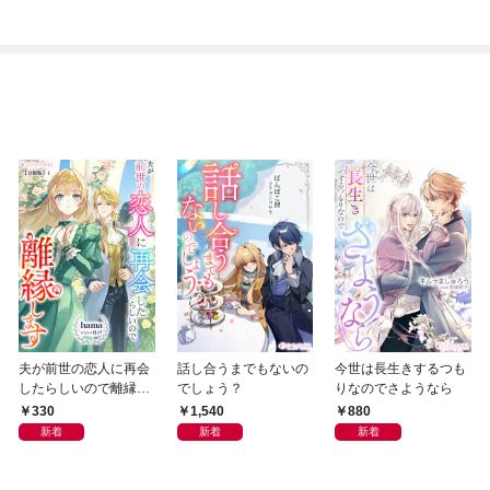
夫が前世の恋人に再会
話し合うまでもないの
今世は長生きするつも
したらしいので離縁し
でしょう？
りなのでさようなら
ます【分冊版】1
330
1,540
880
新着
新着
新着