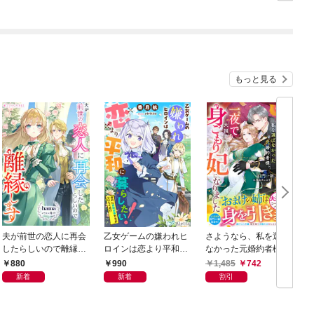
日発売）
もっと見る
夫が前世の恋人に再会
乙女ゲームの嫌われヒ
さようなら、私を選ば
したらしいので離縁し
ロインは恋より平和に
なかった元婚約者様。
ます
暮らしたい！（なのに
一夜で大国君主の身ご
880
990
1,485
742
攻略対象たちがついて
もり妃になりました
新着
新着
割引
くる！？）
【電子限定SS付き】