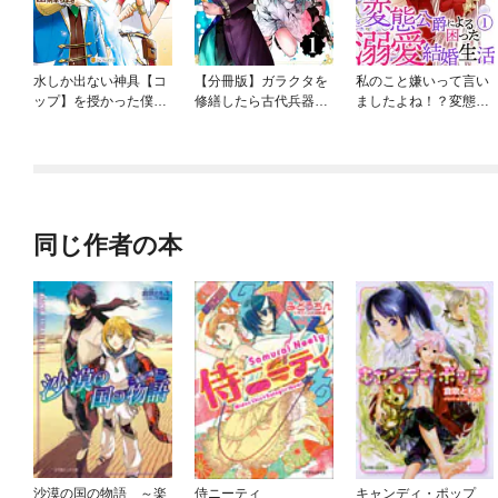
水しか出ない神具【コ
【分冊版】ガラクタを
私のこと嫌いって言い
ップ】を授かった僕
修繕したら古代兵器だ
ましたよね！？変態公
は、不毛の領地で好き
った件
爵による困った溺愛結
に生きる事にしました
婚生活
同じ作者の本
沙漠の国の物語 ～楽
侍ニーティ
キャンディ・ポップ