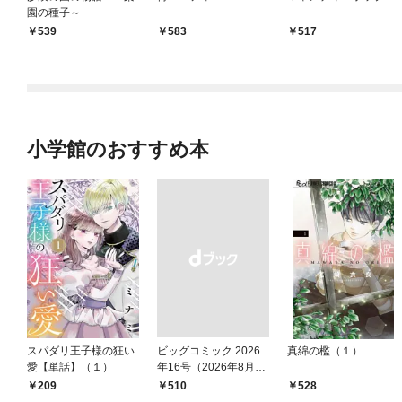
園の種子～
539
583
517
小学館のおすすめ本
スパダリ王子様の狂い
ビッグコミック 2026
真綿の檻（１）
愛【単話】（１）
年16号（2026年8月7
日発売）
209
￥510
528