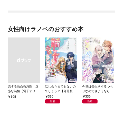
女性向けラノベのおすすめ本
恋する救命救急医 迷
話し合うまでもないの
今世は長生きするつも
惑な純情【電子オリジ
でしょう？【分冊版】
りなのでさようなら
ナル】
1
【分冊版】1
330
330
￥605
新着
新着