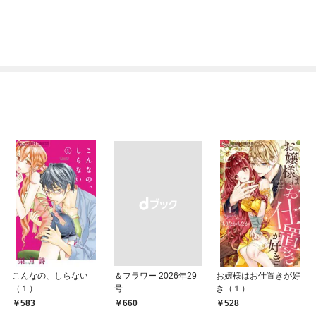
こんなの、しらない
＆フラワー 2026年29
お嬢様はお仕置きが好
（１）
号
き（１）
583
￥660
528