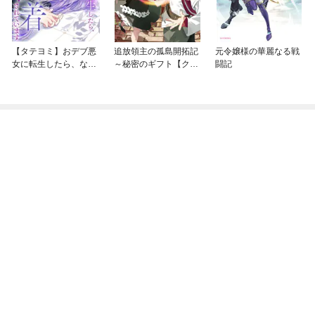
【タテヨミ】おデブ悪
追放領主の孤島開拓記
元令嬢様の華麗なる戦
女に転生したら、なぜ
～秘密のギフト【クラ
闘記
かラスボス王子様に執
フトスキル】で世界一
着されています
幸せな領地を目指しま
す！～