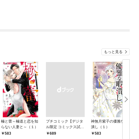
もっと見る
極と蕾～極道と恋を知
プチコミック【デジタ
神無月紫子の優雅な暇
らない人妻と～（１）
ル限定 コミックス試し
潰し（１）
読み特典付き】 2026
583
￥689
583
年9月号（2026年8月7