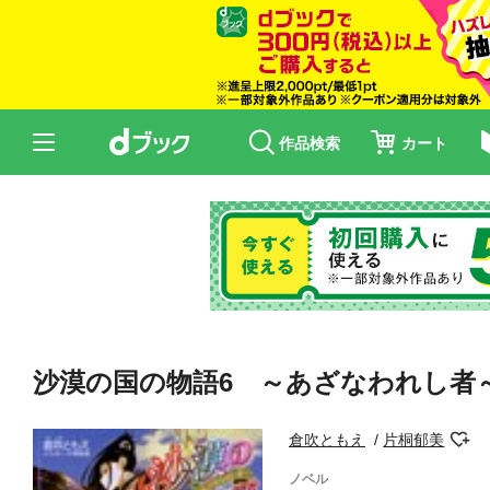
作品検索
カート
沙漠の国の物語6 ～あざなわれし者
倉吹ともえ
片桐郁美
ノベル