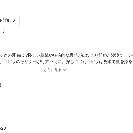
ト詳細
%
サ達の運命は!?怪しい義賊や狂信的な思想がはびこり始めた沙漠で、ジ
、ラビサの仔リグーが行方不明に。探しに出たラビサは隻眼で鷹を操る
る！※この作品は底本と同じクオリティのイラストが収録されています
美
/28