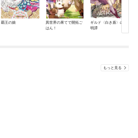
覇王の娘
異世界の果てで開拓ご
ギルド〈白き盾〉の夜
はん！
明譚
もっと見る