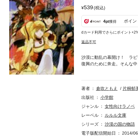
539
(税込)
ポイン
4
pt
獲得
dカード利用でさらにポイント+2
返品不可
沙漠に動乱の幕開け！ ラビ
復興のために奔走。そんな中
ラビサ達の運命がうねり始め
著者
倉吹ともえ
片桐郁
出版社
小学館
ジャンル
女性向けラノベ
レーベル
ルルル文庫
シリーズ
沙漠の国の物語
電子版配信開始日
2014/06