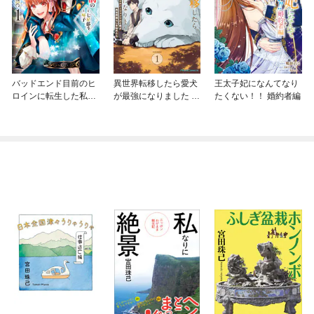
バッドエンド目前のヒ
異世界転移したら愛犬
王太子妃になんてなり
ロインに転生した私、
が最強になりました ～
たくない！！ 婚約者編
今世では恋愛するつも
シルバーフェンリルと
りがチートな兄が離し
俺が異世界暮らしを始
てくれません！？@C
めたら～ THE COMIC
OMIC