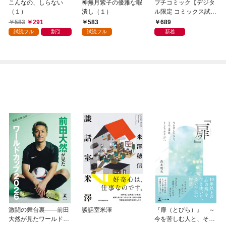
こんなの、しらない
神無月紫子の優雅な暇
プチコミック【デジタ
（１）
潰し（１）
ル限定 コミックス試し
読み特典付き】 2026
583
291
583
689
年9月号（2026年8月7
試読フル
割引
試読フル
新着
日発売）
激闘の舞台裏――前田
談話室米澤
『扉（とびら）』 ～
大然が見たワールドカ
今を苦しむ人と、その