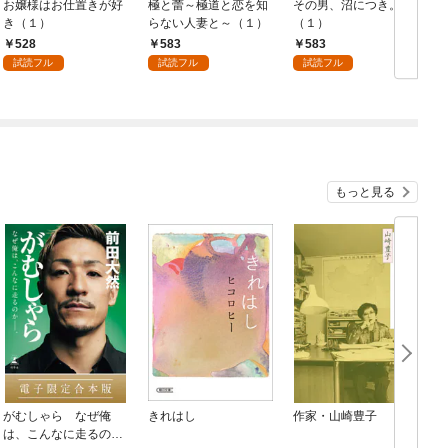
お嬢様はお仕置きが好
極と蕾～極道と恋を知
その男、沼につき。
き（１）
らない人妻と～（１）
（１）
528
583
583
試読フル
試読フル
試読フル
もっと見る
がむしゃら なぜ俺
きれはし
作家・山崎豊子
は、こんなに走るのか