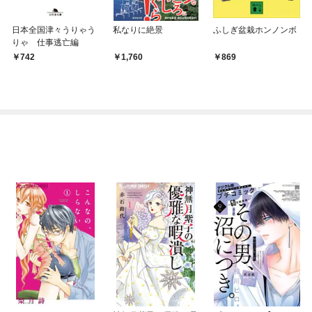
日本全国津々うりゃう
私なりに絶景
ふしぎ盆栽ホンノンボ
りゃ 仕事逃亡編
742
1,760
869