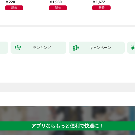
ップ2026
ご家族、そして「あな
220
1,980
1,672
た」へ～
新着
新着
新着
ランキング
キャンペーン
）
アプリならもっと便利で快適に！