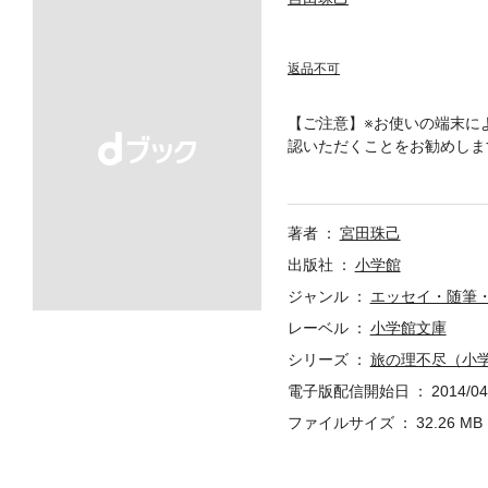
返品不可
【ご注意】※お使いの端末に
認いただくことをお勧めしま
絶妙なタッチで描いた旅行エ
紙の書籍のページを画像にし
ください。 試し読みファイ
著者
宮田珠己
出版社
小学館
ジャンル
エッセイ・随筆
レーベル
小学館文庫
シリーズ
旅の理不尽（小
電子版配信開始日
2014/04
ファイルサイズ
32.26 MB