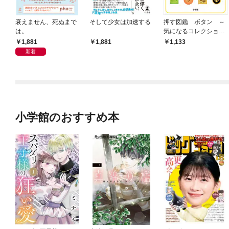
衰えません、死ぬまで
そして少女は加速する
押す図鑑 ボタン ～
は。
気になるコレクション
～
1,881
1,881
1,133
新着
小学館のおすすめ本