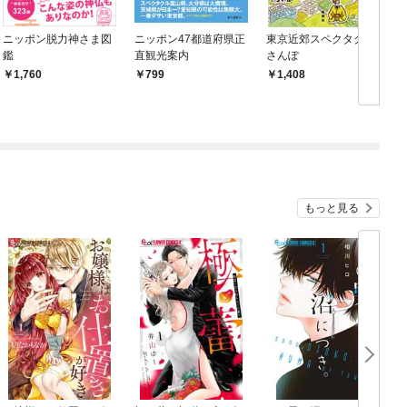
ニッポン脱力神さま図
ニッポン47都道府県正
東京近郊スペクタクル
鑑
直観光案内
さんぽ
1,760
799
1,408
もっと見る