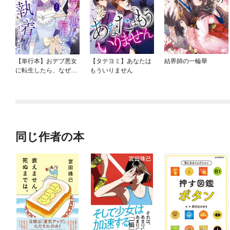
【単行本】おデブ悪女
【タテヨミ】あなたは
結界師の一輪華
に転生したら、なぜか
もういりません
ラスボス王子様に執着
されています
同じ作者の本