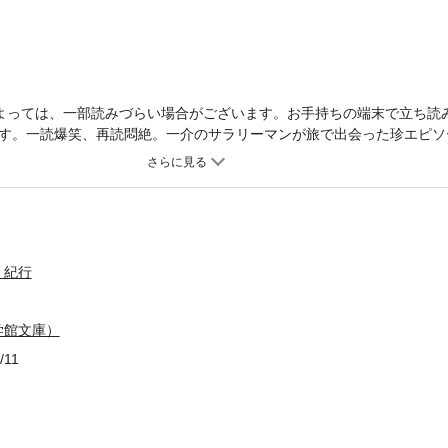
よっては、一部読みづらい場合がございます。お手持ちの端末で立ち読
す。一読爆笑、再読悶絶。一介のサラリーマンが旅で出会った珍エピソ
ッセイ。口コミ人気で重版を重ねる幻の自費出版本が、メジャーデビュ
た電子書籍です。文字サイズだけを拡大・縮小することはできませんの
ルにより、ご購入前にお手持ちの端末での表示をご確認ください。
・紀行
学館文庫）
/11