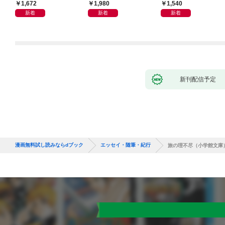
人生論
1,672
1,980
1,540
新着
新着
新着
新刊配信予定
漫画無料試し読みならdブック
エッセイ・随筆・紀行
旅の理不尽（小学館文庫