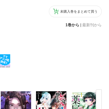
未購入巻をまとめて買う
1巻から
|
最新刊から