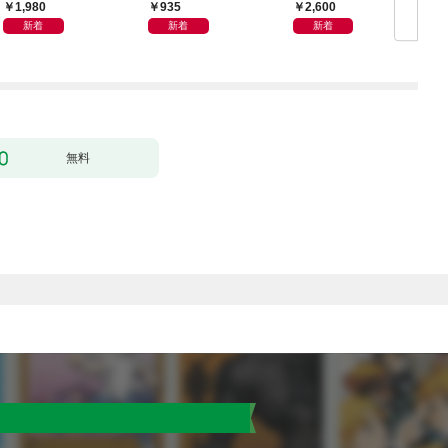
——。【電子限定合本
1,980
935
2,600
版】
新着
新着
新着
無料