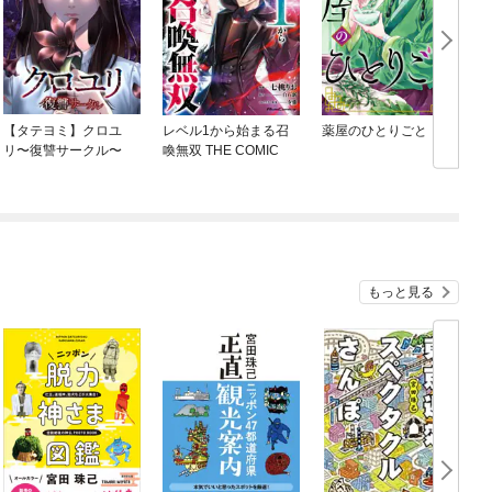
【タテヨミ】クロユ
レベル1から始まる召
薬屋のひとりごと
リ〜復讐サークル〜
喚無双 THE COMIC
もっと見る