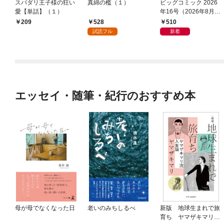
スパダリ王子様の狂い
真綿の檻（１）
ビッグコミック 2026
愛【単話】（１）
年16号（2026年8月7
日発売）
528
510
209
試読フル
新着
エッセイ・随筆・紀行のおすすめ本
母が母でなくなった日
老いのみちしるべ
新版 地球生まれで旅
育ち ヤマザキマリ流