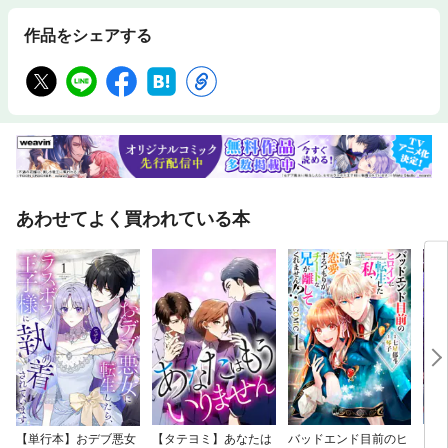
作品をシェアする
あわせてよく買われている本
【単行本】おデブ悪女
【タテヨミ】あなたは
バッドエンド目前のヒ
【タ