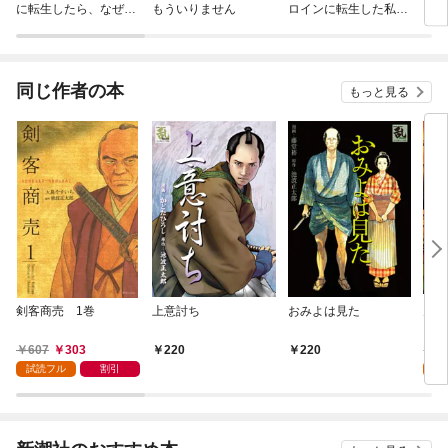
に転生したら、なぜか
もういりません
ロインに転生した私、
リ〜
ラスボス王子様に執着
今世では恋愛するつも
されています
りがチートな兄が離し
てくれません！？@C
OMIC
同じ作者の本
もっと見る
剣客商売 1巻
上意討ち
おみよは見た
鬼平
607
303
6
220
220
試読フル
割引
試