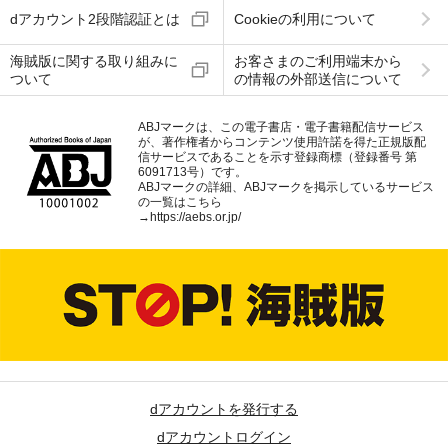
dアカウント2段階認証とは
Cookieの利用について
海賊版に関する取り組みに
お客さまのご利用端末から
ついて
の情報の外部送信について
ABJマークは、この電子書店・電子書籍配信サービス
が、著作権者からコンテンツ使用許諾を得た正規版配
信サービスであることを示す登録商標（登録番号 第
6091713号）です。
ABJマークの詳細、ABJマークを掲示しているサービス
の一覧はこちら
→
https://aebs.or.jp/
dアカウントを発行する
dアカウントログイン