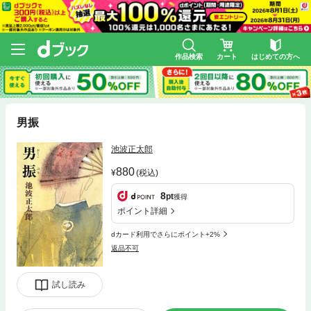
作品検索
カート
はじめての方へ
男振
池波正太郎
880
(税込)
8
pt
獲得
ポイント詳細
dカード利用でさらにポイント+2%
返品不可
試し読み