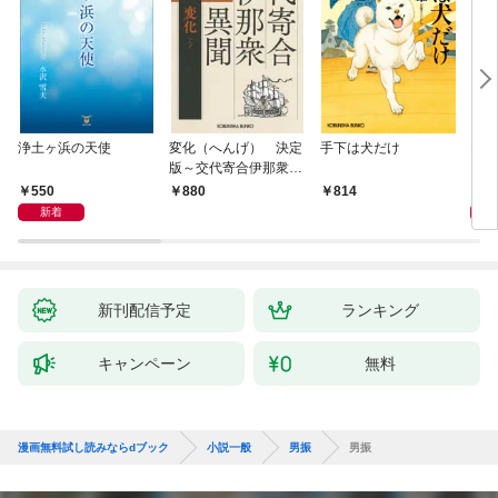
浄土ヶ浜の天使
変化（へんげ） 決定
手下は犬だけ
マリ
版～交代寄合伊那衆異
聞（1）～
550
1,
880
814
新着
新刊配信予定
ランキング
キャンペーン
無料
漫画無料試し読みならdブック
小説一般
男振
男振