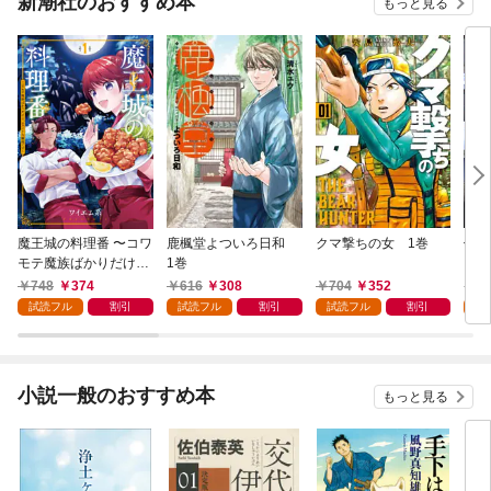
新潮社のおすすめ本
もっと見る
魔王城の料理番 〜コワ
鹿楓堂よついろ日和
クマ撃ちの女 1巻
俺の
モテ魔族ばかりだけ
1巻
ンビ
ど、ホワイトな職場で
る 
748
374
616
308
704
352
7
す〜 1巻
試読フル
割引
試読フル
割引
試読フル
割引
試
小説一般のおすすめ本
もっと見る