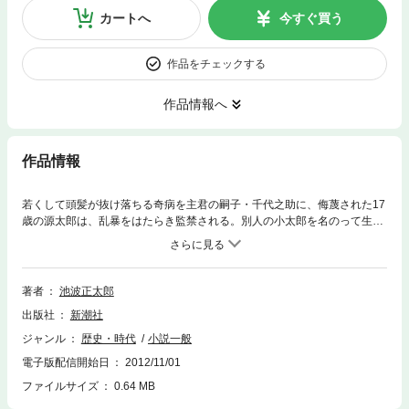
カートへ
今すぐ買う
作品をチェックする
作品情報へ
作品情報
若くして頭髪が抜け落ちる奇病を主君の嗣子・千代之助に、侮蔑された17
歳の源太郎は、乱暴をはたらき監禁される。別人の小太郎を名のって生き
ることを許されるが、実は主君の血筋をひいていたことから、お家騒動に
まきこまれることになる。しかし、源太郎は、宿命的なコンプレックスを
強力なエネルギーに変えて、市井の人として生きる道を拓いていく。清々
しく爽やかな男の生涯。
著者
池波正太郎
出版社
新潮社
ジャンル
歴史・時代
小説一般
電子版配信開始日
2012/11/01
ファイルサイズ
0.64 MB