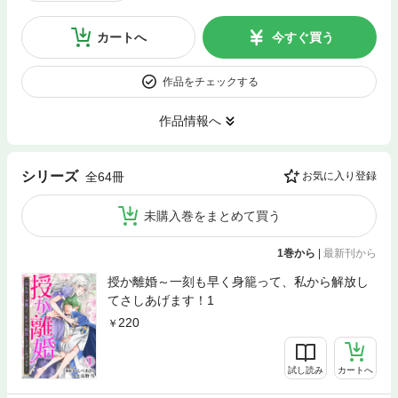
カートへ
今すぐ買う
作品をチェックする
作品情報へ
シリーズ
全64冊
お気に入り登録
未購入巻をまとめて買う
1巻から
|
最新刊から
授か離婚～一刻も早く身籠って、私から解放し
てさしあげます！1
220
試し読み
カートへ