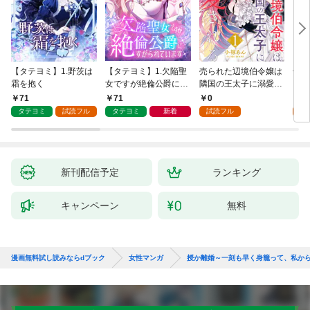
【タテヨミ】1.野茨は
【タテヨミ】1.欠陥聖
売られた辺境伯令嬢は
千鶴
霜を抱く
女ですが絶倫公爵にす
隣国の王太子に溺愛さ
に一
がられています
れる 1
【分
71
71
0
0
家の
タテヨミ
試読フル
タテヨミ
新着
試読フル
新刊配信予定
ランキング
キャンペーン
無料
漫画無料試し読みならdブック
女性マンガ
授か離婚～一刻も早く身籠って、私か