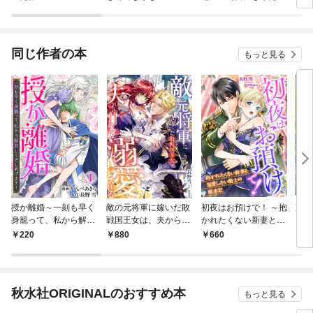
ツフレプチ
には手段を選んでいら
れません～ フェルデ
ィナンドの館にて
同じ作者の本
もっと見る
授か離婚～一刻も早く
敵の元将軍に嫁いだ敗
初夜はお預けで！ ～抱
凍
身籠って、私から解放
戦国王女は、夫からの
かれたくない新妻と溺
【第
してさしあげます！1
甘やかな溺愛にとろけ
愛したい騎士の顛末記
220
880
660
2
る
～
秋水社ORIGINALのおすすめ本
もっと見る