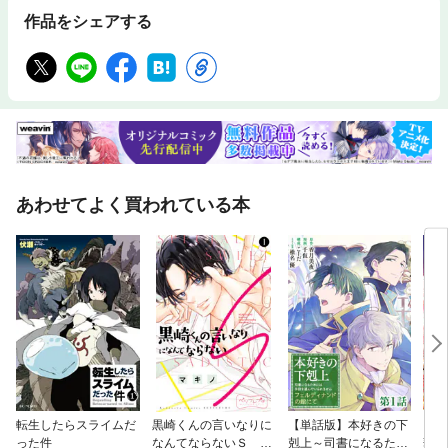
作品をシェアする
あわせてよく買われている本
転生したらスライムだ
黒崎くんの言いなりに
【単話版】本好きの下
【単
った件
なんてならないＳ ベ
剋上～司書になるため
華