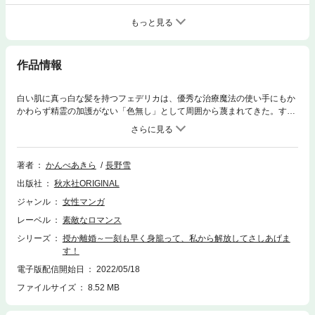
もっと見る
作品情報
白い肌に真っ白な髪を持つフェデリカは、優秀な治療魔法の使い手にもか
かわらず精霊の加護がない「色無し」として周囲から蔑まれてきた。する
とある日突然、治療魔法師の血を絶やさないよう、王命で伯爵家出身の騎
士・アルマンドとの縁談が舞い込んでくる!!顔合わせもないままあっとい
う間に結婚式当日――。清廉で美丈夫なアルマンドを目の前にし、ますま
す釣り合わなさに申し訳なくなるフェデリカ。彼はなんて不幸なの……。
著者
かんべあきら
長野雪
種馬として選ばれてしまったアルマンド様のためにも、とっとと子供を作
出版社
秋水社ORIGINAL
って離婚してさしあげないと――!!!不憫な平民魔法使いと不器用な騎士貴
族の、すれ違い夫婦生活がスタート!?WEB発の人気小説をコミカライズ！
ジャンル
女性マンガ
レーベル
素敵なロマンス
シリーズ
授か離婚～一刻も早く身籠って、私から解放してさしあげま
す！
電子版配信開始日
2022/05/18
ファイルサイズ
8.52 MB