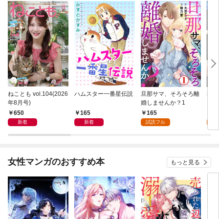
ねことも vol.104(2026
ハムスター一番星伝説
旦那サマ、そろそろ離
私と
年8月号)
婚しませんか？1
して
650
165
165
2
新着
新着
試読フル
試
女性マンガのおすすめ本
もっと見る