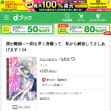
作品検索
カート
はじめての方へ
授か離婚～一刻も早く身籠って、私から解放してさしあ
げます！14
かんべあきら
長野雪
マンガ
165
(税込)
1
pt
獲得
ポイント詳細
dカード利用でさらにポイント+2%
返品不可
試し読み