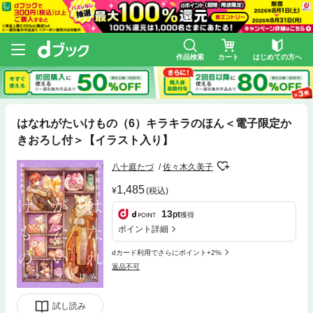
作品検索
カート
はじめての方へ
はなれがたいけもの（6）キラキラのほん＜電子限定か
きおろし付＞【イラスト入り】
八十庭たづ
佐々木久美子
1,485
(税込)
13
pt
獲得
ポイント詳細
dカード利用でさらにポイント+2%
返品不可
試し読み