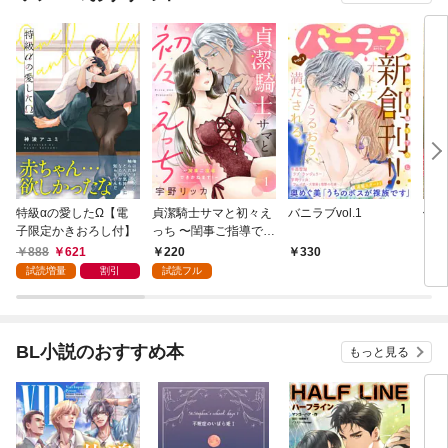
特級αの愛したΩ【電
貞潔騎士サマと初々え
バニラブvol.1
偽者
子限定かきおろし付】
っち 〜閨事ご指導でき
どで
かねます！〜（1）
888
621
220
330
1
試読増量
割引
試読フル
BL小説のおすすめ本
もっと見る