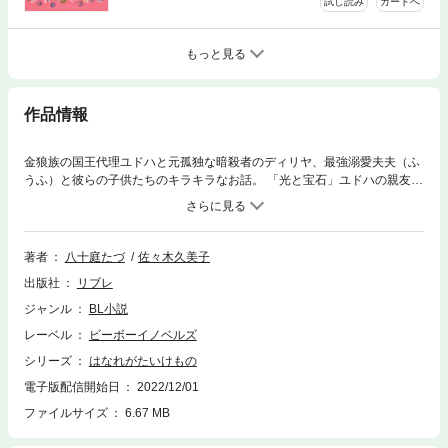
試し読み
カートへ
もっと見る
作品情報
金狼族の国王代理ユドハと元孤独な暗殺者のディリヤ、最強溺愛夫夫（ふ
うふ）と彼らの子供たちのキラキラなお話。 「光と宝石」ユドハの親友の
訪れで、かつてユドハが行方の知れないディリヤを恋い求めた日々が明ら
かに…！ 「目には見えぬ恋文を」ディリヤとユドハが奇祭・北壁登頂合戦
に参加！ アシュがわくわく大臣に就任！ ふたつの長編に加え、家族のき
らめく毎日を描くエピソードの数々、さらに佐々木久美子先生によるスペ
著者
八十庭たづ
佐々木久美子
シャル漫画も収録！ 電子限定の書き下ろしショート付き！
出版社
リブレ
ジャンル
BL小説
レーベル
ビーボーイノベルズ
シリーズ
はなれがたいけもの
電子版配信開始日
2022/12/01
ファイルサイズ
6.67 MB