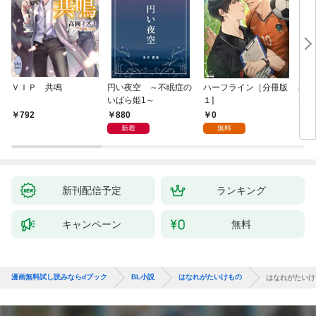
ＶＩＰ 共鳴
円い夜空 ～不眠症の
ハーフライン［分冊版
死に
いばら姫1～
１]
は、
験を
880
0
792
6
た。
新着
無料
新刊配信予定
ランキング
キャンペーン
無料
漫画無料試し読みならdブック
BL小説
はなれがたいけもの
はなれがたいけ