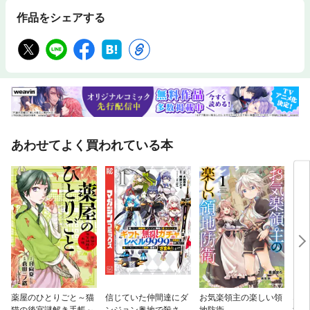
作品をシェアする
あわせてよく買われている本
薬屋のひとりごと～猫
信じていた仲間達にダ
お気楽領主の楽しい領
なの
猫の後宮謎解き手帳～
ンジョン奥地で殺され
地防衛
すぎ