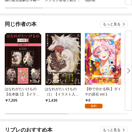
かけたがギフト『無限
ガチャ』でレベル９９
９９の仲間達を手に入
れて元パーティーメン
同じ作者の本
もっと見る
バーと世界に復讐＆
『ざまぁ！』します！
はなれがたいけもの
はなれがたいけもの
【秒で分かるBL】ダイ
小説
【合本版 1】【イラス
（1）【イラスト入
ヤの原石 vol.1
をこ
ト入り】
り】
02
0
7,205
1,430
9
無料
リブレのおすすめ本
もっと見る