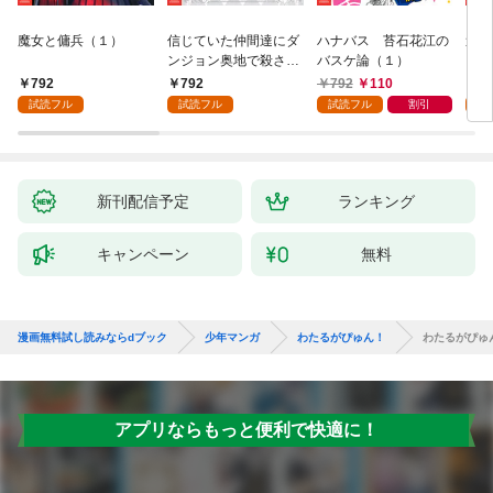
魔女と傭兵（１）
信じていた仲間達にダ
ハナバス 苔石花江の
追放
ンジョン奥地で殺され
バスケ論（１）
『自
かけたがギフト『無限
領地
792
792
792
110
7
ガチャ』でレベル９９
強の
試読フル
試読フル
試読フル
割引
試
９９の仲間達を手に入
～最
れて元パーティーメン
で始
バーと世界に復讐＆
拓ス
『ざまぁ！』します！
（１
（１）
新刊配信予定
ランキング
キャンペーン
無料
漫画無料試し読みならdブック
少年マンガ
わたるがぴゅん！
わたるがぴゅん
アプリならもっと便利で快適に！