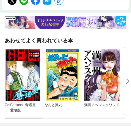
あわせてよく買われている本
GetBackers−奪還屋
なんと孫六
満州アヘンスクワッド
ＶＩ
− 愛蔵版
Ｏ