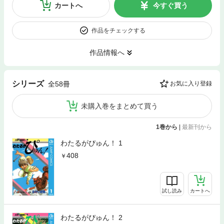
カートへ
今すぐ買う
作品をチェックする
作品情報へ
シリーズ
全58冊
お気に入り登録
未購入巻をまとめて買う
1巻から
|
最新刊から
わたるがぴゅん！ 1
408
試し読み
カートへ
わたるがぴゅん！ 2