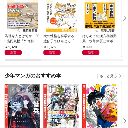
為替介入とは何か 20
犬の性格を科学する
はじめての漢方相談薬
大江
0兆円規模「外為特
遺伝子でひもとく「最
局 水草体質とサボテ
学と
会」が生まれた謎
良の友」の進化
ン体質
から
1,320
1,375
990
1,
新着
新着
新着
少年マンガのおすすめ本
もっと見る