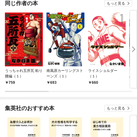
同じ作者の本
もっと見る
うっちゃれ五所瓦 粘り
南風原カーリングスト
ライスショルダー
黄金
腰編（１）
ーンズ（１）
（１）
恋～
759
693
660
7
集英社のおすすめ本
もっと見る