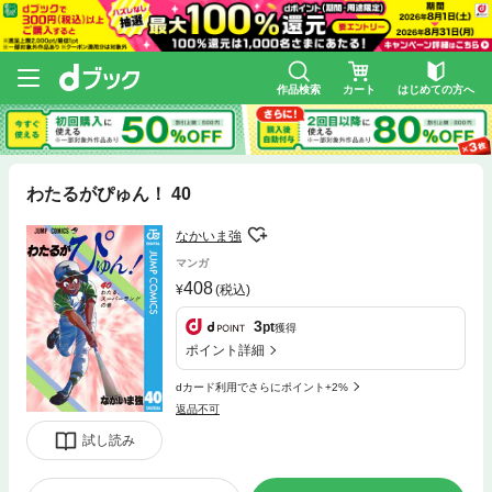
作品検索
カート
はじめての方へ
わたるがぴゅん！ 40
なかいま強
マンガ
408
(税込)
3
pt
獲得
ポイント詳細
dカード利用でさらにポイント+2%
返品不可
試し読み