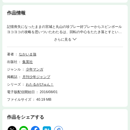
作品情報
記憶喪失になったままの宮城と丸山の珍プレー好プレーからスピンボール
ヨコヨコの攻略を思いついたわたるは、回転の中心をたたき落とすという
方法で塁に出る。つづくバッターの丸山も同じ方法で打とうとするが、失
敗。そんな彼を見て、わたるは何やらアドバイスを丸山に…!?
著者
なかいま強
出版社
集英社
ジャンル
少年マンガ
掲載誌
月刊少年ジャンプ
シリーズ
わたるがぴゅん！
電子版配信開始日
2016/08/01
ファイルサイズ
40.19 MB
作品をシェアする