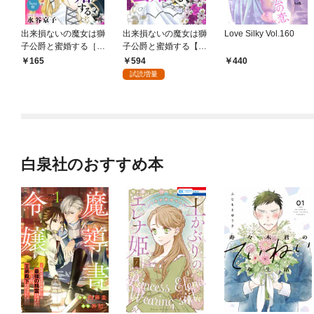
出来損ないの魔女は獅
出来損ないの魔女は獅
Love Silky Vol.160
子公爵と蜜婚する［ば
子公爵と蜜婚する【お
ら売り］ 第1話
まけ描き下ろし付き】
594
165
440
1巻
試読増量
白泉社のおすすめ本