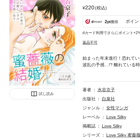
220
(税込)
ポイン
2
pt
獲得
dカード利用でさらにポイント+2
返品不可
始まった年末進行！恐れてい
波乱の予感…!? 離れている
シンデレララブストーリー！ 単
Vol.111に収録されていま
著者
水谷京子
試し読み
出版社
白泉社
ジャンル
女性マンガ
レーベル
Love Silky
掲載誌
Love Silky
シリーズ
Love Silky 蜜