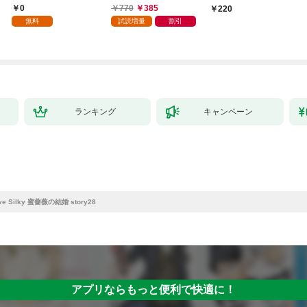
【分冊版】 1話「北条
薬草の採取をやめた
ですか？（分冊版）
0
770
385
220
家の生贄（１）」
ら、隣国の魔術師様の
【第1話】
無料
試読増量
割引
元で幸せになりまし
た！（コミック） 1巻
ランキング
キャンペーン
ve Silky 蜜薔薇の結婚 story28
アプリならもっと便利で快適に！