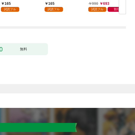
呼ばれるまで～（コミ
ずの悪役令嬢ですが、
165
165
990
693
ック） 分冊版 1
どうやら違うようです
試読フル
試読フル
試読フル
割引
（コミック） 分冊版 1
版
無料