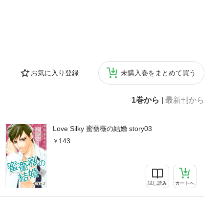
お気に入り登録
未購入巻をまとめて買う
1巻から
|
最新刊から
Love Silky 蜜薔薇の結婚 story03
143
試し読み
カートへ