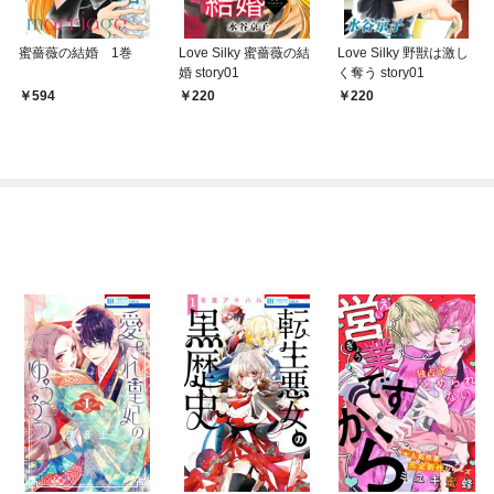
蜜薔薇の結婚 1巻
Love Silky 蜜薔薇の結
Love Silky 野獣は激し
婚 story01
く奪う story01
594
220
220