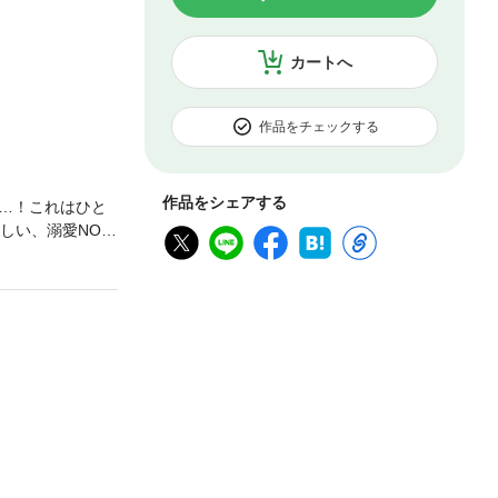
カートへ
作品をチェックする
作品をシェアする
…！これはひと
い、溺愛NO.1
ove Silky