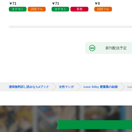
がられています
れる 1
71
71
0
タテヨミ
試読フル
タテヨミ
新着
試読フル
新刊配信予定
漫画無料試し読みならdブック
女性マンガ
Love Silky 蜜薔薇の結婚
Lo