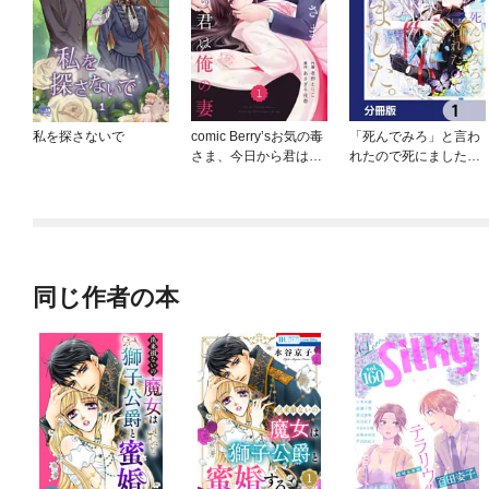
私を探さないで
comic Berry’sお気の毒
「死んでみろ」と言わ
さま、今日から君は俺
れたので死にました。
の妻
【分冊版】
同じ作者の本