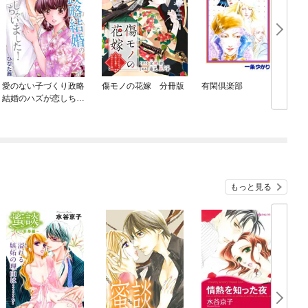
愛のない子づくり政略
傷モノの花嫁 分冊版
有閑倶楽部
結婚のハズが恋しちゃ
いました！
もっと見る