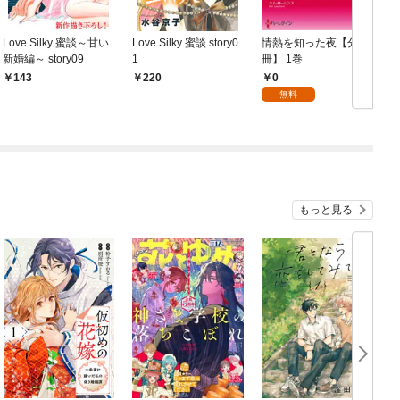
Love Silky 蜜談～甘い
Love Silky 蜜談 story0
情熱を知った夜【分
新婚編～ story09
1
冊】 1巻
冊
0
143
220
無料
もっと見る