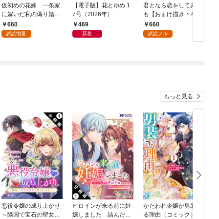
仮初めの花嫁 一条家
【電子版】花とゆめ 1
君となら恋をしてみて
に嫁いだ私の偽り婚姻
7号（2026年）
も【おまけ描き下ろし
譚【おまけ描き下ろし
付き】 1巻
660
469
660
付き】 1巻
試読増量
新着
試読フル
もっと見る
悪役令嬢の成り上がり
ヒロインが来る前に妊
かたわれ令嬢が男装す
～隣国で宝石の聖女と
娠しました 詰んだは
る理由（コミック） 1