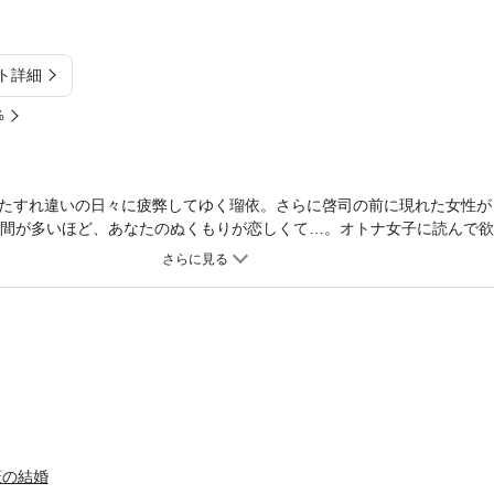
ト詳細
%
たすれ違いの日々に疲弊してゆく瑠依。さらに啓司の前に現れた女性が
時間が多いほど、あなたのぬくもりが恋しくて…。オトナ女子に読んで欲し
話売りにはおまけ1Pが付きます！(計51P)(この作品はウェブ・マガジン：L
す。重複購入にご注意ください。)
薔薇の結婚