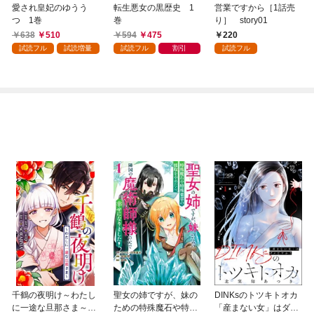
愛され皇妃のゆうう
転生悪女の黒歴史 1
営業ですから［1話売
つ 1巻
巻
り］ story01
638
510
594
475
220
試読フル
試読増量
試読フル
割引
試読フル
千鶴の夜明け～わたし
聖女の姉ですが、妹の
DINKsのトツキトオカ
に一途な旦那さま～
ための特殊魔石や特殊
「産まない女」はダメ