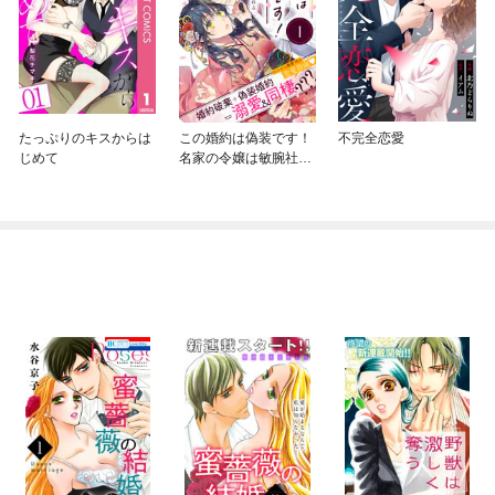
たっぷりのキスからは
この婚約は偽装です！
不完全恋愛
じめて
名家の令嬢は敏腕社長
に迫られる（単話版）