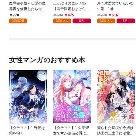
魔導書令嬢～伝説の魔
土かぶりのエレナ姫
寿々木君のていねいな
導書を修復したら最強
【電子限定おまけ付
生活 1巻
の精霊が味方になりま
き】 1巻
770
594
475
770
616
した（クールな王弟殿
試読増量
試読フル
割引
試読フル
割引
下がなぜかいつもそば
にいます）～【おまけ
描き下ろし付き】 1
巻
女性マンガのおすすめ本
【タテヨミ】1.野茨は
【タテヨミ】1.欠陥聖
売られた辺境伯令嬢は
霜を抱く
女ですが絶倫公爵にす
隣国の王太子に溺愛さ