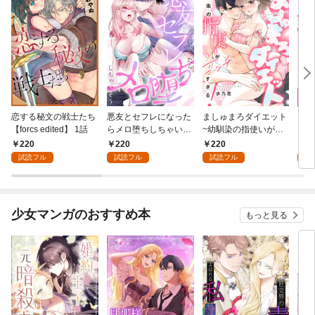
恋する秘文の戦士たち
悪友とセフレになった
ましゅまろダイエット
【恋
【forcs edited】 1話
らメロ堕ちしちゃいそ
~幼馴染の指使いがエ
おっ
う(1)
ッチすぎる！~(1)
ょ？(
220
220
220
2
試読フル
試読フル
試読フル
試
少女マンガのおすすめ本
もっと見る