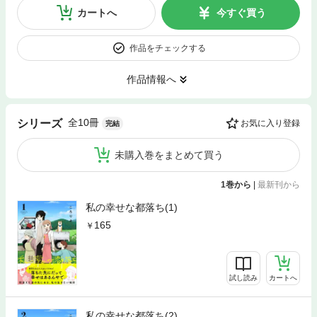
カートへ
今すぐ買う
作品をチェックする
作品情報へ
全10冊
シリーズ
お気に入り登録
完結
未購入巻をまとめて買う
1巻から
|
最新刊から
私の幸せな都落ち(1)
165
試し読み
カートへ
私の幸せな都落ち(2)