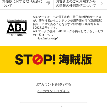
海賊版に関する取り組みに
お客さまのご利用端末から
ついて
の情報の外部送信について
ABJマークは、この電子書店・電子書籍配信サービス
が、著作権者からコンテンツ使用許諾を得た正規版配
信サービスであることを示す登録商標（登録番号 第
6091713号）です。
ABJマークの詳細、ABJマークを掲示しているサービス
の一覧はこちら
→
https://aebs.or.jp/
dアカウントを発行する
dアカウントログイン