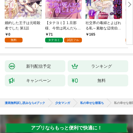
婚約した王子は元暗殺
【タテヨミ】1.旦那
社交界の毒婦とよばれ
視線
者でした 第1話
様、今世は死んだら許
る私～素敵な辺境伯令
る 1
しません
息に腕を折られたの
0
71
1
165
で、責任とってもらい
無料
タテヨミ
試読フル
試
ます～［ばら売り］
第1話
新刊配信予定
ランキング
キャンペーン
無料
漫画無料試し読みならdブック
少女マンガ
私の幸せな都落ち
私の幸せな都落
アプリならもっと便利で快適に！