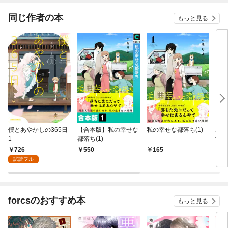
同じ作者の本
もっと見る
僕とあやかしの365日
【合本版】私の幸せな
私の幸せな都落ち(1)
あっ
1
都落ち(1)
世は
726
550
165
1,
試読フル
forcsのおすすめ本
もっと見る