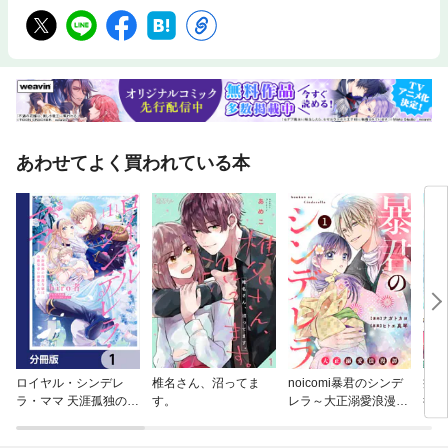
あわせてよく買われている本
ロイヤル・シンデレ
椎名さん、沼ってま
noicomi暴君のシンデ
癒し
ラ・ママ 天涯孤独の没
す。
レラ～大正溺愛浪漫譚
役令
落令嬢は冷徹皇帝に溺
～
愛される【分冊版】