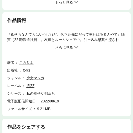
もっと見る
作品情報
『都落ちなんて人はいうけれど、落ちた先にだって幸せはあるんやで』紬
実（22歳/派遣社員）。友達とルームシェア中。引っ込み思案の流されや
すい性格。人は優しいなんていうけど、はっきり言えない優柔不断な性格
の彼女は、それが災いして友人も仕事先も失ってしまった…「自分が大嫌
い」生きる道に迷ったまま揺れる電車に乗り、紬実が辿り着いた――『穂
上駅』。田んぼと夜空しかない田舎で途方に暮れる紬実に手を差し伸べた
著者
ころりよ
青太という青年、祖母・スズとの優しい出会い。この出会いをきっかけに
出版社
forcs
穂上の町で、ゆっくりとした時の流れに身を任せる紬実の生活は始まっ
た。癒されたいあなたに捧げる、田舎の優しいリセットライフ。
ジャンル
少女マンガ
レーベル
.FiZZ
シリーズ
私の幸せな都落ち
電子版配信開始日
2022/08/19
ファイルサイズ
9.21 MB
作品をシェアする