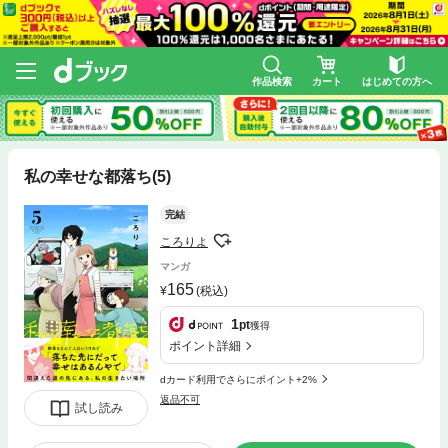
作品検索
カート
はじめての方へ
私の幸せな都落ち(5)
完結
ころりよ
マンガ
165
(税込)
1
pt
獲得
ポイント詳細
dカード利用でさらにポイント+2%
返品不可
試し読み