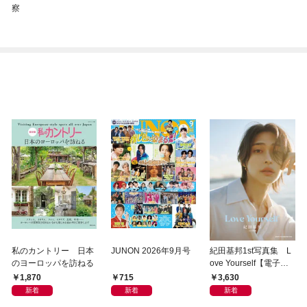
察
私のカントリー 日本
JUNON 2026年9月号
紀田基邦1st写真集 L
のヨーロッパを訪ねる
ove Yourself【電子版
特典カット付き】
1,870
715
3,630
新着
新着
新着