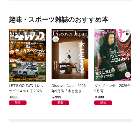
趣味・スポーツ雑誌のおすすめ本
LET'S GO 4WD【レッ
Discover Japan 2026
ダ・ヴィンチ 2026年
ツゴー４ＷＤ】2026年
年9月号「木と生きる
9月号
09月号
2026（表紙：古川琴音
880
999
999
さん）」
新着
新着
新着