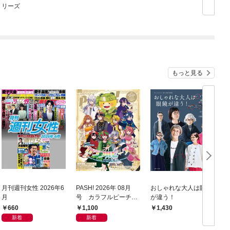
リーズ
もっと見る
月刊週刊女性 2026年6
PASH! 2026年 08月
おしゃれな大人は眼鏡
月
号 カラフルピーチ特
が違う！
集号
カ
660
1,100
1,430
新着
新着