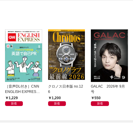
［音声DL付き］CNN
クロノス日本版 no.12
GALAC 2026年 9月
ENGLISH EXPRESS 2
6
号
026年9月号
1,229
1,200
550
新着
新着
新着