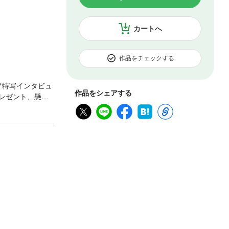
カートへ
作品をチェックする
ビア特写インタビュ
作品をシェアする
レゼント、懸賞
格等の情報は取
・週刊女性4号分
室にレシピやダイ
知られざる「皇族
【15年目に突
つくった“空白の
・5月5日号］
一（51）元アイ
広（53）退路を
 ［5月12日・
浦璃来（24）＆木
言 再婚した福原