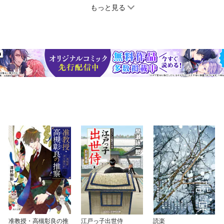
もっと見る
准教授・高槻彰良の推
江戸っ子出世侍
読楽