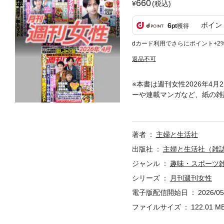
660
(税込)
ポイン
6
pt
獲得
dカード利用でさらにポイント+2
返品不可
※本書は週刊女性2026年4
ーや連載マンガなど、紙の雑
など、紙の雑誌を購入しない
材時のものです。 あの日に
で“月刊”週刊女性、 芸能
著者
主婦と生活社
エット、生活情報もてんこ盛り
費」のシビアな内情 【開幕か
出版社
主婦と生活社（雑
入！】「ノンストップ！」打
ジャンル
趣味・スポーツ
一年” 【杉本哲太（60）が
シリーズ
月刊週刊女性
【京都小6男児行方不明】「
ドル“鬼嫁”と極秘離婚してい
電子版配信開始日
2026/05
断たず「やっぱり戻りたい！
ファイルサイズ
122.01 M
19日号］ 【皇室専門家が断
原龍一（33）ネオ指導法で育