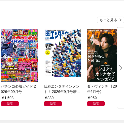
もっと見る
パチンコ必勝ガイド 2
日経エンタテインメン
ダ・ヴィンチ 【2026
な
026年09月号
ト！ 2026年9月号増刊
年6月号】
【表紙：EBiDAN】
1,598
889
950
新着
新着
新着