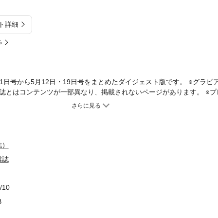
ト詳細
%
月21日号から5月12日・19日号をまとめたダイジェスト版です。 ※グラ
誌とはコンテンツが一部異なり、掲載されないページがあります。 ※プ
とお楽しみいただけないコンテンツがあります。 ※店舗、会社、商品価
あったあんな事、もう一度読み返してみませんか？ 女性週刊誌の草分け
・社会・世間の出来事１か月分をこの１冊にまとめました。 スクープや皇
です!! ［4月21日号］ 【秋篠宮家「お金が足りない」発言で波紋】
ら二刀流で始動】大谷翔平（31）真美子さん（29）への愛とウィット 
誌）
切り危機を救った設楽統（52）の「人間力」 目黒蓮（29）カリスマを
雑誌
還暦離婚】元妻・神津はづき（63）が笑顔で語った別離の真相 ［4月28日
元気に戻ったら抱きしめてあげて」現地の悲痛な祈り 次長課長・河本準
た テレ東「縦型ショートドラマ」のパワハラ“お蔵入り”トラブル 中居正
/10
」のホンネ 【アラ還・アラ古希の現役恋愛事情】中高年たちの告白と秘訣
B
言】愛子天皇誕生こそ“あるべき姿”だ 【りくりゅう現役引退を発表】三
てる第2の金メダリスト！ 中島健人（32）後輩たちに送ったフェロい金