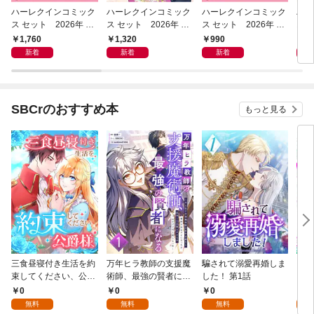
ハーレクインコミック
ハーレクインコミック
ハーレクインコミック
ハー
ス セット 2026年 vo
ス セット 2026年 vo
ス セット 2026年 vo
ス 
l.1082
l.1019
l.956
l.95
1,760
1,320
990
9
新着
新着
新着
SBCrのおすすめ本
もっと見る
三食昼寝付き生活を約
万年ヒラ教師の支援魔
騙されて溺愛再婚しま
ヒト
束してください、公爵
術師、最強の賢者にな
した！ 第1話
様 1話
る～不人気の支援魔術
0
0
0
0
師は給料泥棒だと魔術
無料
無料
無料
大学をクビになった