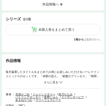
作品情報へ
シリーズ
全0冊
未購入巻をまとめて買う
1巻から
|
最新刊から
作品情報
毎月厳選したタイトルをまとめてお得にお楽しみいただけるハーレクイン
コミックスのセットです。「休暇の恋人」「銀盤のプリンセス」「暗闇の
エンジェル」「偽りの館」の４話をまとめて収録。
著者
宮原かごめ
ジェインドネリー
秋乃ななみ
パトリシアポッター
富樫じゅん
スーザンネーピア
あまねりつか
マリーフェラレーラ
出版社
SBCr