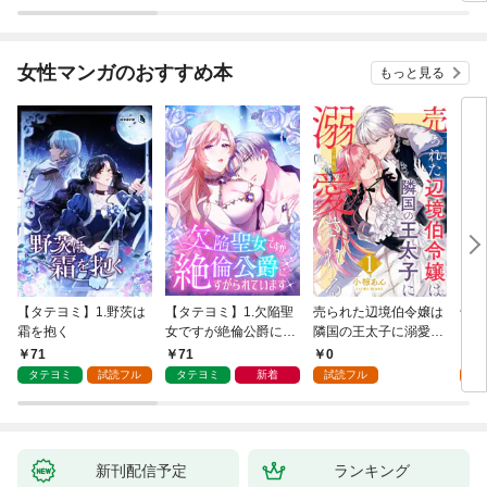
が、出世した元教え子
たちのおかげで何も困
らない件～ 第1話
女性マンガのおすすめ本
もっと見る
【タテヨミ】1.野茨は
【タテヨミ】1.欠陥聖
売られた辺境伯令嬢は
千鶴
霜を抱く
女ですが絶倫公爵にす
隣国の王太子に溺愛さ
に一
がられています
れる 1
【分
71
71
0
0
家の
タテヨミ
試読フル
タテヨミ
新着
試読フル
新刊配信予定
ランキング