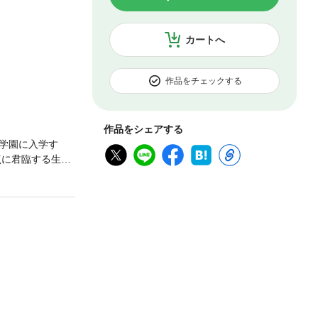
カートへ
作品をチェックする
作品をシェアする
学園に入学す
点に君臨する生徒
微笑む。しかしそ
『溺レる果実』
正を経て、分冊版