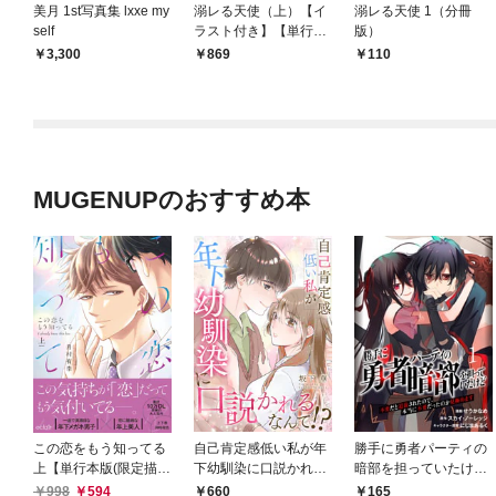
美月 1st写真集 lxxe my
溺レる天使（上）【イ
溺レる天使 1（分冊
self
ラスト付き】【単行本
版）
書き下ろしSS付き】
3,300
869
110
MUGENUPのおすすめ本
この恋をもう知ってる
自己肯定感低い私が年
勝手に勇者パーティの
上【単行本版(限定描き
下幼馴染に口説かれる
暗部を担っていたけど
下ろし付き)】
なんて！？【合冊版】
不要だと追放されたの
998
594
660
165