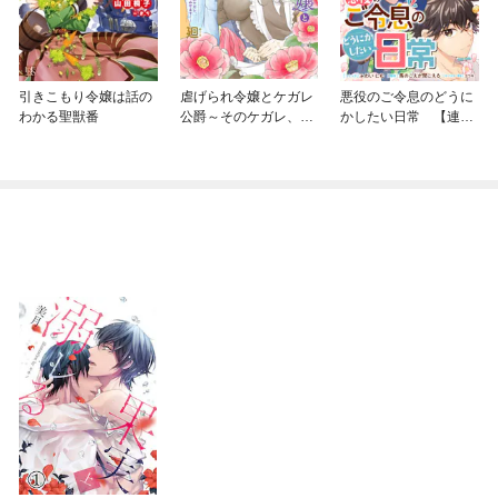
引きこもり令嬢は話の
虐げられ令嬢とケガレ
悪役のご令息のどうに
わかる聖獣番
公爵～そのケガレ、払
かしたい日常 【連載
ってみせます！～
版】