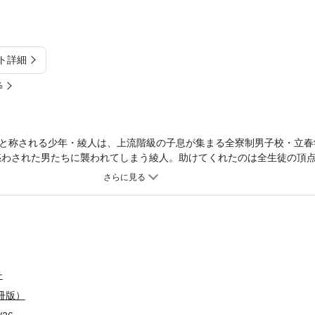
ト詳細
%
と称される少年・綾人は、上流階級の子息が集まる全寮制男子校・立春
惑わされた男たちに襲われてしまう綾人。助けてくれたのは全生徒の頂
倉は、幼い頃から男たちの欲望の標的になってきた綾人を守ってやると
間限定で俺の恋人になれ」という無茶苦茶なものだったーー！？ 大人気
西條ざくろの親友カップルの切なく危ういラブストーリーが、大幅加筆修
チ
冊版）