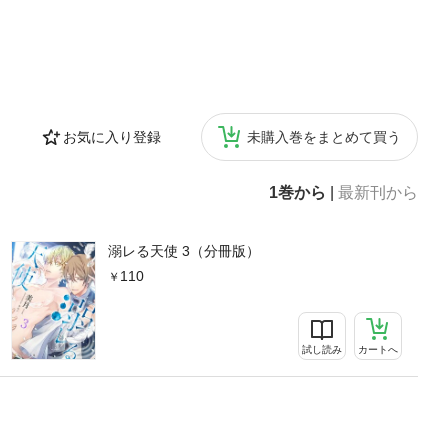
お気に入り登録
未購入巻をまとめて買う
1巻から
|
最新刊から
溺レる天使 3（分冊版）
110
試し読み
カートへ