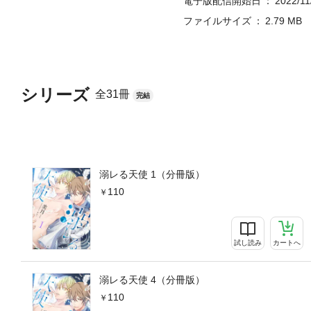
電子版配信開始日
2022/11
ファイルサイズ
2.79 MB
シリーズ
全31冊
完結
溺レる天使 1（分冊版）
110
試し読み
カートへ
溺レる天使 4（分冊版）
110