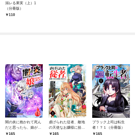
溺レる果実（上）1
（分冊版）
110
闇の炎に抱かれて死ん
虐げられた従者、敵地
ブラック上司は転生
だと思ったら、娘がで
の天使なお嬢様に拾わ
者！？１（分冊版）
きていました～勇者に
れる ～命令に従ってい
165
165
165