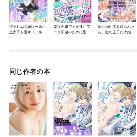
望まれぬ花嫁は一途に
悪役令嬢ですが死亡フ
妹に婚約者を取られた
皇太子を愛す《フルカ
ラグ回避のために聖女
ら、獣な王子に求婚さ
ラー》（分冊版）
になって権力を行使し
れました～またたびと
ようと思います
して溺愛されてます
～ 【連載版】
同じ作者の本