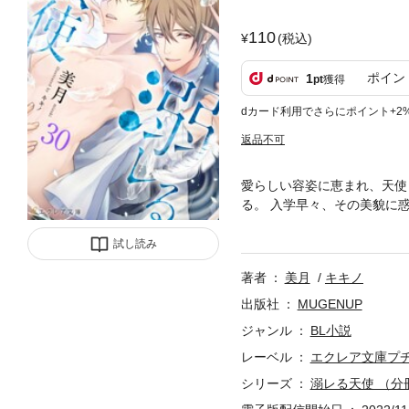
110
(税込)
ポイン
1
pt
獲得
dカード利用でさらにポイント+2
返品不可
愛らしい容姿に恵まれ、天使
る。 入学早々、その美貌に
会長・門倉優一だった。 門
の条件は、「卒業までの2年
試し読み
シリーズ第2弾！ 九流猛×
著者
美月
キキノ
で登場！
出版社
MUGENUP
ジャンル
BL小説
レーベル
エクレア文庫プ
シリーズ
溺レる天使 （分