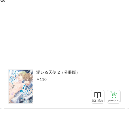
/26
溺レる天使 2（分冊版）
110
試し読み
カートへ