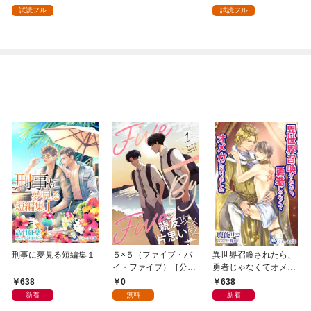
幼馴染を取られたけど
ただけにもかかわら
試読フル
試読フル
俺は幸せです～1（分
ず、知らないうちに最
冊版）
強の魔術師になってい
たようです～1（分冊
版）
刑事に夢見る短編集１
５×５（ファイブ・バ
異世界召喚されたら、
イ・ファイブ）［分冊
勇者じゃなくてオメガ
版１］
になりました
638
0
638
新着
無料
新着