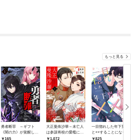
もっと見る
勇者断罪 ～ギフト
大正曼殊沙華～未亡人
一目惚れした年下男子
《闇の力》が覚醒した
は参謀将校の愛檻に囚
と××することになりま
た
俺は闇の軍勢を率いて
われる 1～13巻セット
して【合本版】 1～3
165
1,072
825