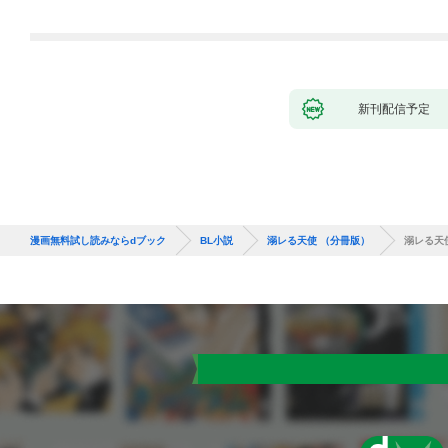
新刊配信予定
漫画無料試し読みならdブック
BL小説
溺レる天使 （分冊版）
溺レる天