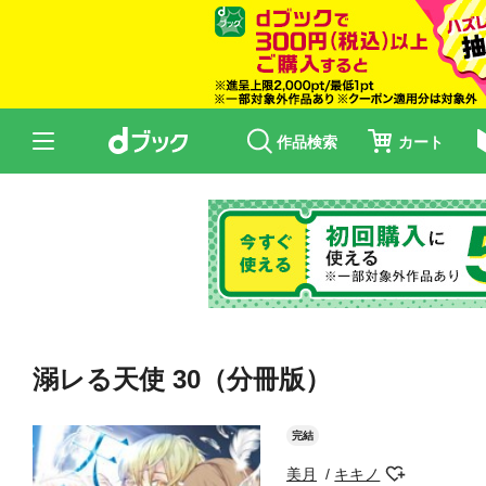
作品検索
カート
溺レる天使 30（分冊版）
完結
美月
キキノ