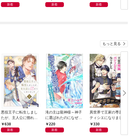
魔王と共に勇者と人類
巻セット
新着
新着
新着
に復讐する～1（分冊
版）
もっと見る
悪役王子に転生しまし
滝の主は龍神様～神子
異世界で王家の専属パ
たが、主人公に惚れて
に選ばれたのになぜか
ティシエになりました
しまいました 上
溺愛されています～
【分冊版】1
638
220
330
【分冊版】1
新着
新着
新着