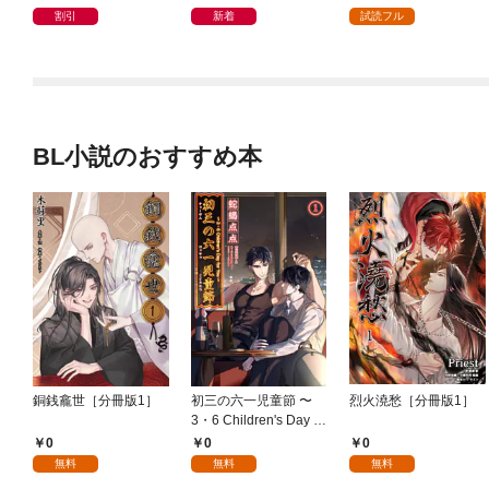
で、本当に不要だった
割引
新着
試読フル
のか見極めます１（分
冊版）
BL小説のおすすめ本
銅銭龕世［分冊版1］
初三の六一児童節 〜
烈火澆愁［分冊版1］
3・6 Children's Day fo
r You〜［分冊版1］
0
0
0
無料
無料
無料