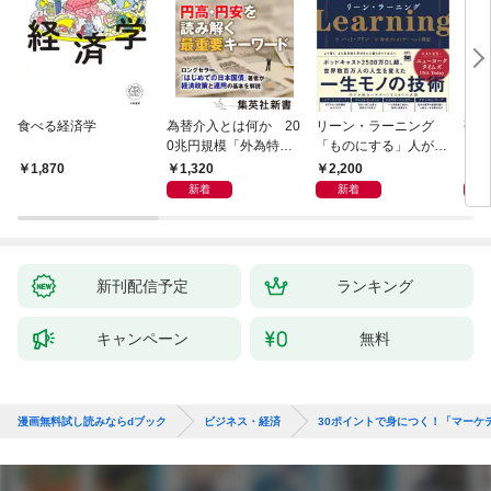
食べる経済学
為替介入とは何か 20
リーン・ラーニング
研究
0兆円規模「外為特
「ものにする」人が自
会」が生まれた謎
然とやっている 最小の
1,320
2,200
5,
1,870
インプットで最大の成
新着
新着
果を得る学習法
新刊配信予定
ランキング
キャンペーン
無料
漫画無料試し読みならdブック
ビジネス・経済
30ポイントで身につく！「マーケ