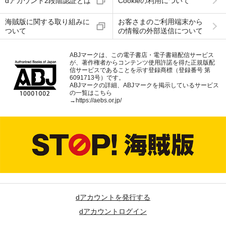
dアカウント2段階認証とは
Cookieの利用について
海賊版に関する取り組みに
お客さまのご利用端末から
ついて
の情報の外部送信について
ABJマークは、この電子書店・電子書籍配信サービス
が、著作権者からコンテンツ使用許諾を得た正規版配
信サービスであることを示す登録商標（登録番号 第
6091713号）です。
ABJマークの詳細、ABJマークを掲示しているサービス
の一覧はこちら
→
https://aebs.or.jp/
dアカウントを発行する
dアカウントログイン