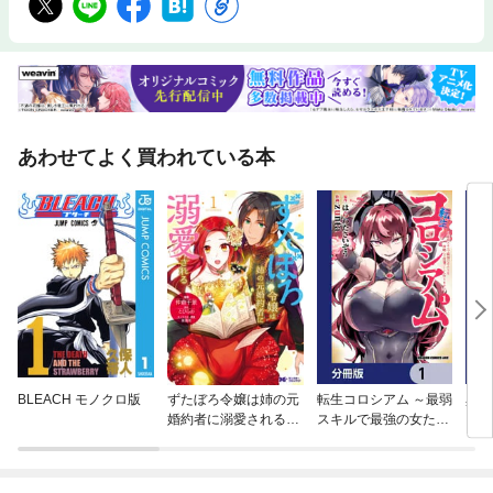
あわせてよく買われている本
BLEACH モノクロ版
ずたぼろ令嬢は姉の元
転生コロシアム ～最弱
異世
婚約者に溺愛される
スキルで最強の女たち
日常
（コミック） 分冊版
を攻略して奴隷ハーレ
ム作ります～【分冊
版】