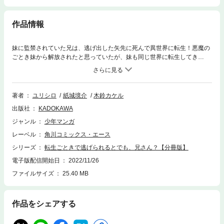
作品情報
妹に監禁されていた兄は、逃げ出した矢先に死んで異世界に転生！悪魔の
ごとき妹から解放されたと思っていたが、妹も同じ世界に転生してき
て…!?「小説家になろう！」から誕生した超話題作、待望のコミカライズ!!
分冊版第29弾。※本作品は単行本を分割したもので、本編内容は同一の
ものとなります。重複購入にご注意ください。
著者
ユリシロ
紙城境介
木鈴カケル
出版社
KADOKAWA
ジャンル
少年マンガ
レーベル
角川コミックス・エース
シリーズ
転生ごときで逃げられるとでも、兄さん？【分冊版】
電子版配信開始日
2022/11/26
ファイルサイズ
25.40 MB
作品をシェアする