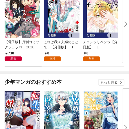
【電子版】月刊コミッ
これは我々夫婦のこと
チェンジリベンジ【分
チェ
クフラッパー 2026年9
で、【分冊版】 1
冊版】 1
月号
730
0
0
7
新着
無料
無料
試
少年マンガのおすすめ本
もっと見る