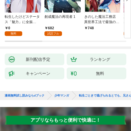
転生したけどステータ
創成魔法の再現者 1
きのした魔法工務店
王位
ス「魅力」に全振
異世界工法で最強の家
兆候
り！？(1)
づくりを（コミック）
入れ
0
682
0
748
１
る。
無料
試読フル
新刊配信予定
ランキング
キャンペーン
無料
漫画無料試し読みならdブック
少年マンガ
転生ごときで逃げられるとでも、兄さ
アプリならもっと便利で快適に！