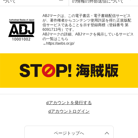
ついて
の情報の外部送信について
ABJマークは、この電子書店・電子書籍配信サービス
が、著作権者からコンテンツ使用許諾を得た正規版配
信サービスであることを示す登録商標（登録番号 第
6091713号）です。
ABJマークの詳細、ABJマークを掲示しているサービス
の一覧はこちら
→
https://aebs.or.jp/
dアカウントを発行する
dアカウントログイン
ページトップへ