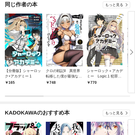
同じ作者の本
もっと見る
【分冊版】シャーロッ
クロの戦記II 異世界
シャーロック＋アカデ
シャ
ク+アカデミー 1
転移した僕が最強なの
ミー Logic.1 犯罪王
ミー
はベッドの上だけのよ
の孫、名探偵を論破す
165
748
770
7
うです （1）
る【電子特典付き】
KADOKAWAのおすすめ本
もっと見る