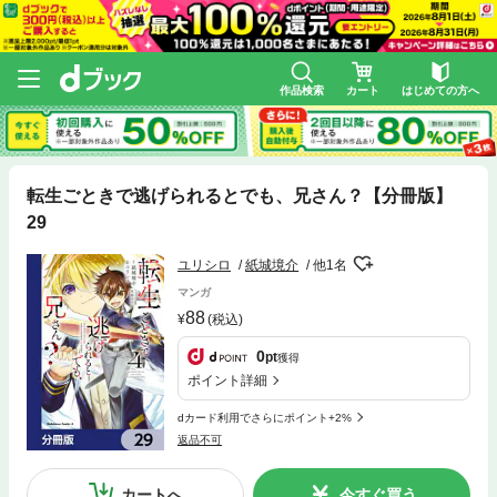
作品検索
カート
はじめての方へ
転生ごときで逃げられるとでも、兄さん？【分冊版】
29
ユリシロ
紙城境介
他1名
マンガ
88
(税込)
0
pt
獲得
ポイント詳細
dカード利用でさらにポイント+2%
返品不可
カートへ
今すぐ買う