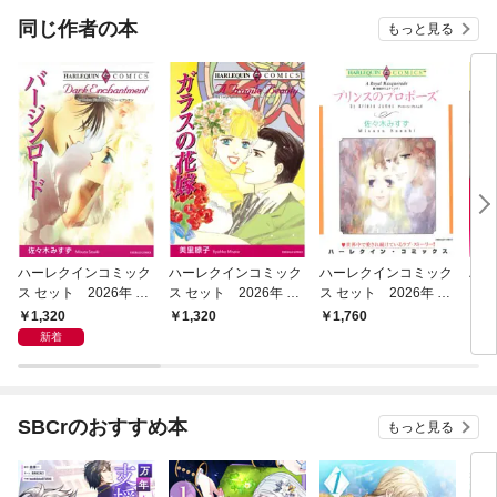
同じ作者の本
もっと見る
ハーレクインコミック
ハーレクインコミック
ハーレクインコミック
ハー
ス セット 2026年 vo
ス セット 2026年 vo
ス セット 2026年 vo
ス 
l.1013
l.997
l.929
l.92
1,320
1,320
1,760
1,
新着
SBCrのおすすめ本
もっと見る