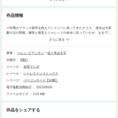
作品情報
２年間のフランス留学を終えてシドニーに戻ってきたクリス。 彼女は大富
豪の父の死後、継母と後見人ジャレッドの命令に従っていたが、まるで“籠
の鳥”のような生活にウンザリしていた。 「せめて、恋愛は自分の思うよ
うにしたい!!」。 そう決意して帰国した矢先、クリスは、母親から一方的
に『結婚相手』を押し付けられてしまう!! しかも、その相手はあろうこと
か日頃からクリスが、反発心を感じていた後見人のジャレッドで!?
著者
ヘレン･ビアンチン
佐々木みすず
出版社
SBCr
ジャンル
女性マンガ
レーベル
ハーレクインコミックス
シリーズ
バージンロード【分冊】
電子版配信開始日
2022/05/20
ファイルサイズ
2.01 MB
作品をシェアする