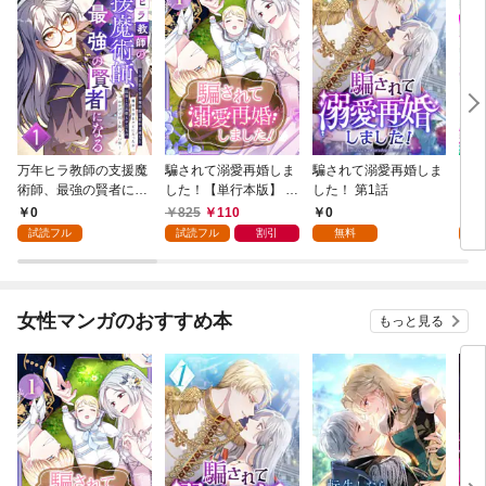
万年ヒラ教師の支援魔
騙されて溺愛再婚しま
騙されて溺愛再婚しま
ヒト
術師、最強の賢者にな
した！【単行本版】 1
した！ 第1話
る～不人気の支援魔術
巻
0
825
110
0
0
師は給料泥棒だと魔術
試読フル
試読フル
割引
無料
試
大学をクビになった
が、出世した元教え子
たちのおかげで何も困
らない件～ 第1話
女性マンガのおすすめ本
もっと見る