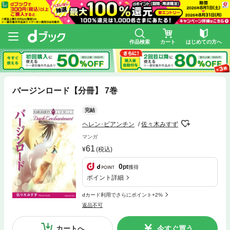
作品検索
カート
はじめての方へ
バージンロード【分冊】 7巻
完結
ヘレン･ビアンチン
佐々木みすず
マンガ
61
(税込)
0
pt
獲得
ポイント詳細
dカード利用でさらにポイント+2%
返品不可
カートへ
今すぐ買う