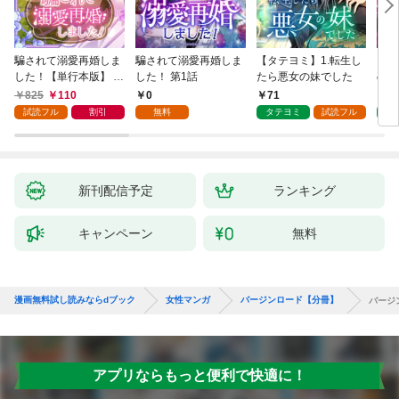
騙されて溺愛再婚しま
騙されて溺愛再婚しま
【タテヨミ】1.転生し
【タ
した！【単行本版】 1
した！ 第1話
たら悪女の妹でした
の私
巻
825
110
0
71
7
試読フル
割引
無料
タテヨミ
試読フル
タ
新刊配信予定
ランキング
キャンペーン
無料
漫画無料試し読みならdブック
女性マンガ
バージンロード【分冊】
バージ
アプリならもっと便利で快適に！