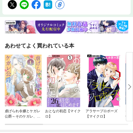
あわせてよく買われている本
虐げられ令嬢とケガレ
おとなの初恋【マイク
アラサープロポーズ
今夜
公爵～そのケガレ、払
ロ】
【マイクロ】
中で
ってみせます！～