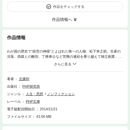
作品をチェックする
作品情報へ
作品情報
わが国の歴史で“経営の神様”とよばれた唯一の人物、松下幸之助。生家の
没落、両親との離別、丁稚奉公など苦難の連続を乗り越えて独立創業、一
代で世界有数のグローバル企業を築き上げた“和魂和才”の経営理念は、今
なお日本の大きな財産となっている。だが、彼が世の中から尊敬を集めた
のは、ただ単に歴史に残る成功者だったからではない。「人生も経営であ
る」という言葉に象徴されるように、経営に社会性や精神性を見出そうと
著者
北康利
した“求道者”のような生き方にこそある。本書は、「紀ノ川駅の別れ」
出版社
PHP研究所
「電気との出会い」「好況よし、不況なおよし」「水道哲学と創業命知元
年」「戦時下の松下電器」「熱海会談」「国家に経営理念を求めて」な
ジャンル
人文・思想
ノンフィクション
ど、“不世出の経営者”が歩んだ決断と行動の道程を、生い立ちから鮮やか
レーベル
PHP文庫
に追体験できる「決定版・松下幸之助伝」。彼が生涯をかけて思索した繁
栄の哲学がここにある！
電子版配信開始日
2014/11/21
ファイルサイズ
43.00 MB