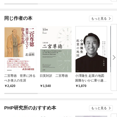
ラスボス王子様に執着
今世
されています
りが
てく
OMI
同じ作者の本
もっと見る
二宮尊徳 世界に誇る
日英対訳 二宮尊徳
小澤隆生 起業の地図
渋沢
べき偉人の生涯
困難をいかに乗り越
もの
え、事業を成功させる
2,420
1,540
1,870
1,
のか
PHP研究所のおすすめ本
もっと見る