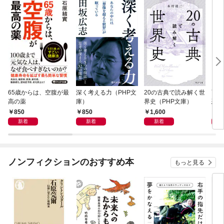
65歳からは、空腹が最
深く考える力（PHP文
20の古典で読み解く世
面白
高の薬
庫）
界史（PHP文庫）
恐竜
850
850
1,600
9
新着
新着
新着
ノンフィクションのおすすめ本
もっと見る