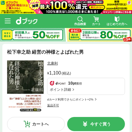
作品検索
カート
はじめての方へ
松下幸之助 経営の神様とよばれた男
北康利
1,100
(税込)
10
pt
獲得
ポイント詳細
dカード利用でさらにポイント+2%
返品不可
カートへ
今すぐ買う