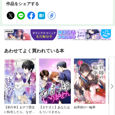
作品をシェアする
あわせてよく買われている本
【単行本】おデブ悪女
【タテヨミ】あなたは
結界師の一輪華
バッ
に転生したら、なぜか
もういりません
ロイ