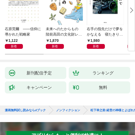
石原莞爾 ――信仰に
未来へのたからもの
右手の指先だけで夢を
〈身
導かれた戦略家
陸前高田の文化財レス
かなえる 寝たきり系
を超
キュー物語
男子ウッディの日々
1,122
1,870
1,980
1,
新着
新着
新着
新刊配信予定
ランキング
キャンペーン
無料
漫画無料試し読みならdブック
ノンフィクション
松下幸之助 経営の神様とよばれ