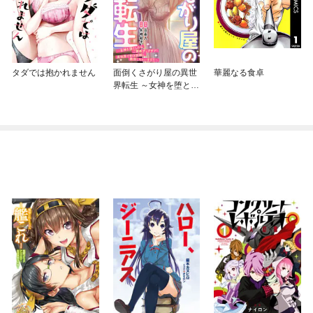
タダでは抱かれません
面倒くさがり屋の異世
華麗なる食卓
界転生 ～女神を堕とし
たらご褒美ザックザ
ク！ 異世界で好き放題
に無双しちゃいま
す！！～【フルカラ
ー】