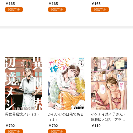
る～なぜか旦那様の心
ら売り］ 第1話
り］ 第1話
165
165
165
の声が聞こえます！？
試読フル
試読フル
試読フル
～［1話売り］ story0
1
異世界辺境メシ（１）
かわいいのは俺である
イケナイ菜々子さん＜
（１）
連載版＞1話 アラフ
ォー女神と初体験
792
792
110
試読フル
試読フル