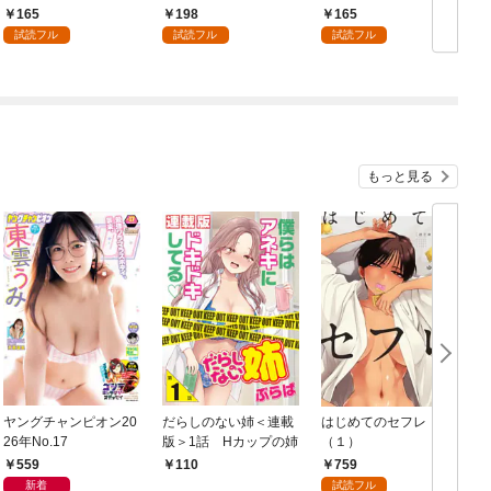
の魔女ですが、「薬草
り］ 第1話
［ばら売り］ 第1話
165
198
165
の知識がハンパな
試読フル
試読フル
試読フル
い！」と王立研究所に
即採用されました。[ば
ら売り] 第1話
もっと見る
ヤングチャンピオン20
だらしのない姉＜連載
はじめてのセフレ
26年No.17
版＞1話 Hカップの姉
（１）
559
759
110
新着
試読フル