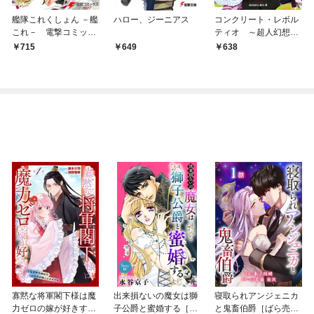
艦隊これくしょん －艦
ハロー、ジーニアス
コンクリート・レボル
これ－ 電撃コミック
ティオ ～超人幻想～
アンソロジー 佐世保鎮
(1)
715
649
638
守府編1
寡黙な将軍閣下様は魔
出来損ないの魔女は獅
寝取られアンジェニカ
力ゼロの嫁が好きすぎ
子公爵と蜜婚する［ば
と鬼畜伯爵［ばら売