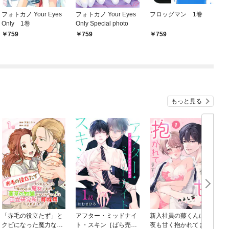
フォトカノ Your Eyes
フォトカノ Your Eyes
フロッグマン 1巻
Only 1巻
Only Special photo
759
759
759
もっと見る
「赤毛の役立たず」と
アフター・ミッドナイ
新入社員の藤くんに今
クビになった魔力なし
ト・スキン［ばら売
夜も甘く抱かれてます