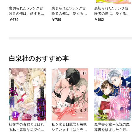
裏切られたSランク冒
裏切られたSランク冒
裏切られたSランク冒
険者の俺は、愛する奴
険者の俺は、愛する奴
険者の俺は、愛する奴
隷の彼女らと共に奴隷
隷の彼女らと共に奴隷
隷の彼女らと共に奴隷
679
789
682
だけのハーレムギルド
だけのハーレムギルド
だけのハーレムギルド
を作る 1
を作る セミカラー版 1
を作る
白泉社のおすすめ本
社交界の毒婦とよばれ
私を叱る日鷹君と毎晩
魔導書令嬢～伝説の魔
る私～素敵な辺境伯令
シています［ばら売
導書を修復したら最強