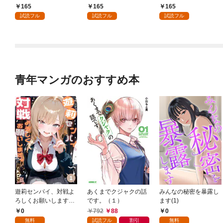
息に腕を折られたの
り］ 第1話
の精霊が味方になりま
165
165
165
で、責任とってもらい
した（クールな王弟殿
試読フル
試読フル
試読フル
ます～［ばら売り］
下がなぜかいつもそば
第1話
にいます）～［ばら売
り］ 第1話
青年マンガのおすすめ本
遊莉センパイ、対戦よ
あくまでクジャクの話
みんなの秘密を暴露し
ろしくお願いします。
です。（１）
ます(1)
1
0
792
88
0
無料
試読フル
割引
無料