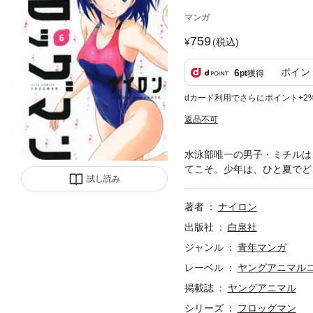
マンガ
759
(税込)
ポイン
6
pt
獲得
dカード利用でさらにポイント+2
返品不可
水泳部唯一の男子・ミチルは
てこそ。少年は、ひと夏でど
試し読み
著者
ナイロン
出版社
白泉社
ジャンル
青年マンガ
レーベル
ヤングアニマル
掲載誌
ヤングアニマル
シリーズ
フロッグマン