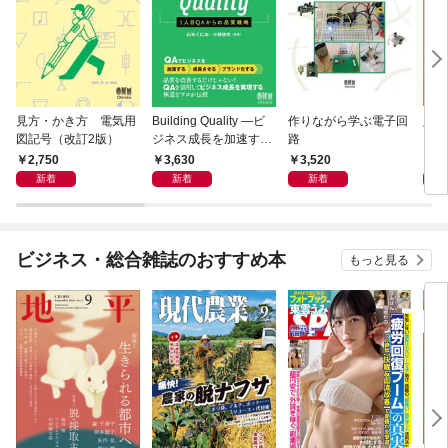
見方・かき方 電気用
Building Quality ―ビ
作りながら学ぶ電子回
入門
図記号（改訂2版）
ジネス成長を加速する
路
グ（
1人目QAからの品質戦
練用
2,750
3,630
3,520
3,
略―
AM
新着
新着
新着
ニュ
グ―
ビジネス・総合雑誌のおすすめ本
もっと見る