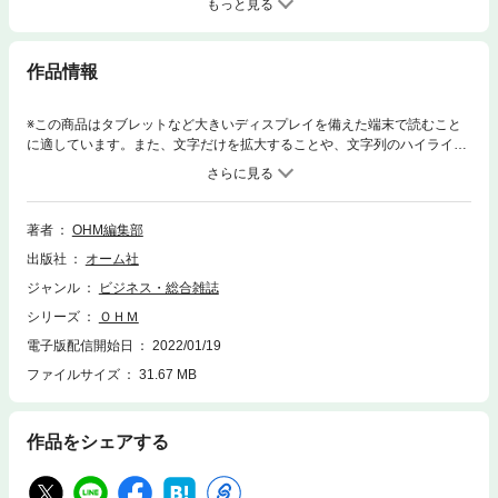
もっと見る
作品情報
※この商品はタブレットなど大きいディスプレイを備えた端末で読むこと
に適しています。また、文字だけを拡大することや、文字列のハイライ
ト、検索、辞書の参照、引用などの機能が使用できません。[特設]・鉄道
の自動運転技術 取材協力：株式会社ゆりかもめ[ライセンス(資格試験)]・
令和3年度 電験二種二次試験問題と解答・解説[FOCUS ON TREND]・鉄道
技術の今を見る[連載]・電気主任技術者のための電力系統 動揺方程式と
著者
OHM編集部
安定度制御 …造賀 芳文・Dr.フドー研究所 －電験と実務の温故知新－
出版社
オーム社
絶縁電線（その4） …不動 弘幸・吉村先生！〇〇について教えて下さ
い テレビ（前編） －テレビの歴史と原理－ …吉村 和昭・やさしく学
ジャンル
ビジネス・総合雑誌
ぶ 電力系統の保護リレー 送電線用デジタル電流差動リレーの構築 …安
シリーズ
ＯＨＭ
田 忠彰・電気主任技術者×保守管理 トラブルレスキュー119 3線短絡用リ
ード線を取り外し忘れた電気主任技術者の失態 …郷田 昌三・電気技術者
電子版配信開始日
2022/01/19
が知っておきたい キーテクノロジー 高度道路交通システム（ITS）とIoT
ファイルサイズ
31.67 MB
ネットワークのセキュリティ …岡村 幸壽[ライセンス連載]・電験「理
論」からはじめる「電力」「機械」合格への道 電池・電気分解／直流き
電方式の電食現象 …岡部 浩之・合格への一手！良問・難問に学ぶ 電験
作品をシェアする
二種・一種試験 断線事故と事故時の送電電力 …前田 隆文・総監合格に
つながる技術士のHOTワード QC7つ道具（パレート図、ヒストグラム、
散布図、グラフ、管理図、チェックシート、特性要因図） …南野 猛・技