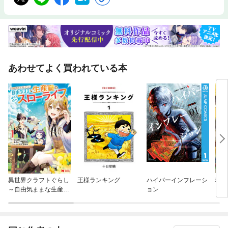
術士第二次試験 合格のための戦略と戦術 受験勉強の時間の確保 …森谷
仁
あわせてよく買われている本
異世界クラフトぐらし
王様ランキング
ハイパーインフレーシ
税金
～自由気ままな生産職
ョン
のほのぼのスローライ
フ～（コミック）