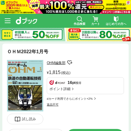
作品検索
カート
はじめての方へ
ＯＨＭ2022年1月号
OHM編集部
1,815
(税込)
16
pt
獲得
ポイント詳細
dカード利用でさらにポイント+2%
返品不可
試し読み