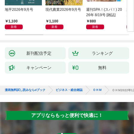
地平2026年9月号
現代農業2026年9月号
週刊SPA！(スパ！) 20
週刊
26年 8/19号 [雑誌]
月1
1,100
1,100
880
5
新着
新着
新着
新刊配信予定
ランキング
キャンペーン
無料
漫画無料試し読みならdブック
ビジネス・総合雑誌
ＯＨＭ
ＯＨＭ2022年1
アプリならもっと便利で快適に！