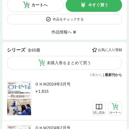
カートへ
今すぐ買う
作品をチェックする
作品情報へ
シリーズ
全65冊
お気に入り登録
未購入巻をまとめて買う
1巻から
|
最新刊から
ＯＨＭ2024年3月号
1,815
試し読み
カートへ
ＯＨＭ2024年2月号