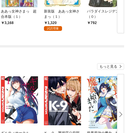
ああっ女神さまっ 超
新装版 ああっ女神さ
パラダイスレジデンス
合本版（１）
まっ（１）
（０）
1,320
3,168
792
試読増量
もっと見る