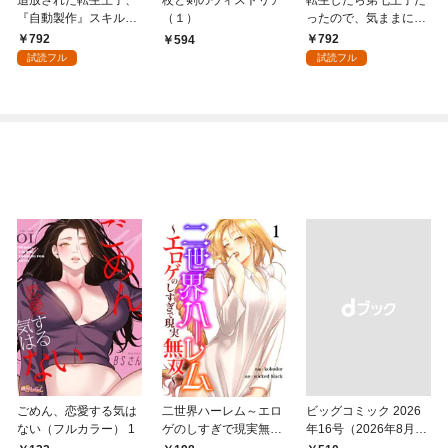
追放された転生王子、
杖と剣のウィストリア
転生したら第七王子だ
『自動製作』スキルで
（１）
ったので、気ままに魔
領地を爆速で開拓し最
術を極めます（１）
792
792
594
強の村を作ってしまう
試読フル
試読フル
～最強クラフトスキル
で始める、楽々領地開
拓スローライフ～
（１）
ごめん、恋愛する気は
二世界ハーレム～エロ
ビッグコミック 2026
ない（フルカラー） 1
ゲのしすぎで現実無双
年16号（2026年8月7
～１
日発売）