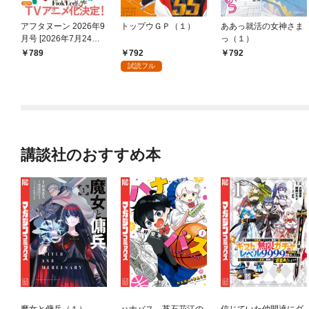
アフタヌーン 2026年9
トップウＧＰ（１）
ああっ就活の女神さま
月号 [2026年7月24日
っ（１）
発売]
792
789
792
試読フル
講談社のおすすめ本