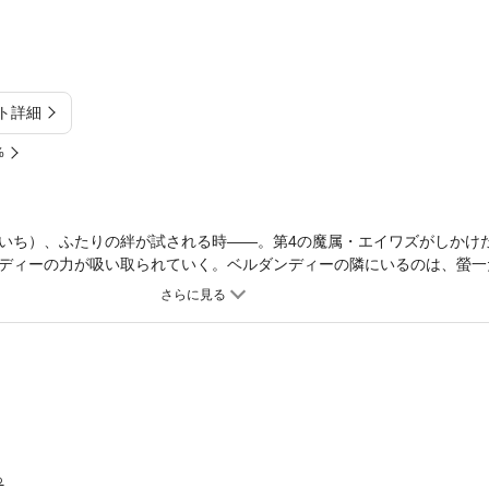
ト詳細
%
いち）、ふたりの絆が試される時――。第4の魔属・エイワズがしかけ
ディーの力が吸い取られていく。ベルダンディーの隣にいるのは、螢一
くなる……ふたりだけの戦いが始まる！！
っ