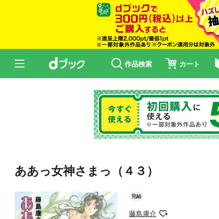
作品検索
カート
ああっ女神さまっ（４３）
完結
藤島康介