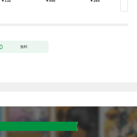
132
￥550
165
￥
殴って生きる事にしま
した。１
無料