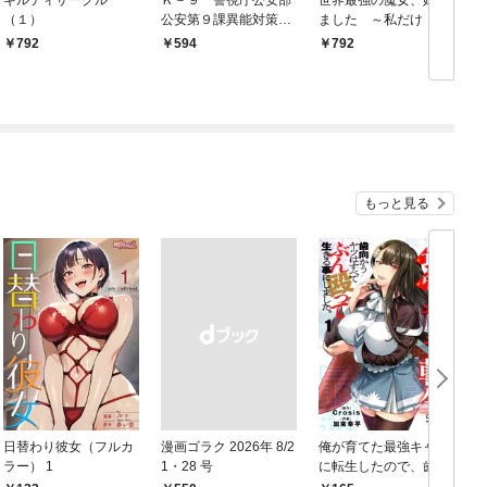
ギルティサークル
Ｋ－９ 警視庁公安部
世界最強の魔女、始め
（１）
公安第９課異能対策係
ました ～私だけ『攻
（１）
略サイト』を見れる世
792
594
792
界で自由に生きます～
（１）
もっと見る
日替わり彼女（フルカ
漫画ゴラク 2026年 8/2
俺が育てた最強キャラ
ラー） 1
1・28 号
に転生したので、歯向
かうヤツはすべてぶん