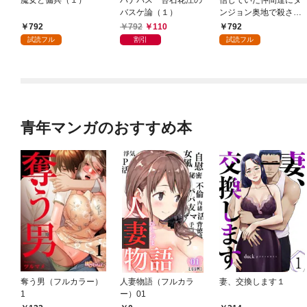
魔女と傭兵（１）
ハナバス 苔石花江の
信じていた仲間達にダ
バスケ論（１）
ンジョン奥地で殺され
かけたがギフト『無限
792
792
110
792
ガチャ』でレベル９９
試読フル
割引
試読フル
９９の仲間達を手に入
れて元パーティーメン
バーと世界に復讐＆
『ざまぁ！』します！
（１）
青年マンガのおすすめ本
奪う男（フルカラー）
人妻物語（フルカラ
妻、交換します１
1
ー）01