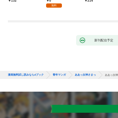
0
132
214
無料
新刊配信予定
漫画無料試し読みならdブック
青年マンガ
ああっ女神さまっ
ああっ女神