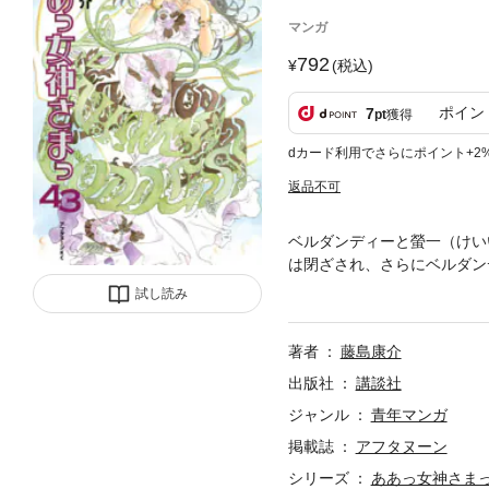
マンガ
792
(税込)
ポイン
7
pt
獲得
dカード利用でさらにポイント+2
返品不可
ベルダンディーと螢一（けい
は閉ざされ、さらにベルダン
互いがお互いを守るために強
試し読み
著者
藤島康介
出版社
講談社
ジャンル
青年マンガ
掲載誌
アフタヌーン
シリーズ
ああっ女神さま