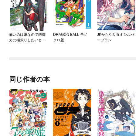
痛いのは嫌なので防御
DRAGON BALL モノ
JKからやり直すシルバ
力に極振りしたいと思
クロ版
ープラン
います。
同じ作者の本