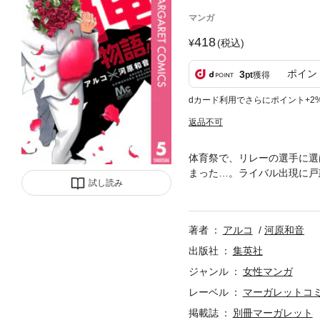
マンガ
418
(税込)
ポイン
3
pt
獲得
dカード利用でさらにポイント+2
返品不可
体育祭で、リレーの選手に選
まった…。ライバル出現に戸
試し読み
心待ちにしていた猛男のバー
に決めるが…!?
著者
アルコ
河原和音
出版社
集英社
ジャンル
女性マンガ
レーベル
マーガレットコミッ
掲載誌
別冊マーガレット