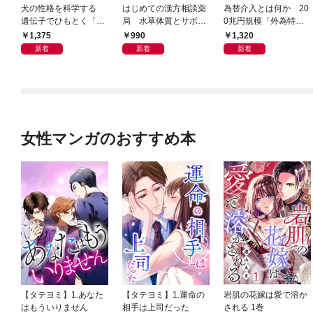
犬の性格を科学する
はじめての漢方相談薬
為替介入とは何か 20
遺伝子でひもとく「最
局 水草体質とサボテ
0兆円規模「外為特
良の友」の進化
ン体質
会」が生まれた謎
1,375
990
1,320
新着
新着
新着
女性マンガのおすすめ本
【タテヨミ】1.あなた
【タテヨミ】1.運命の
岩肌の花嫁は愛で溶か
はもういりません
相手は上司だった
される 1巻