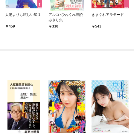
太陽よりも眩しい星 1
アルコ×ひねくれ渡読
きまぐれアラモード
みきり集
459
330
543