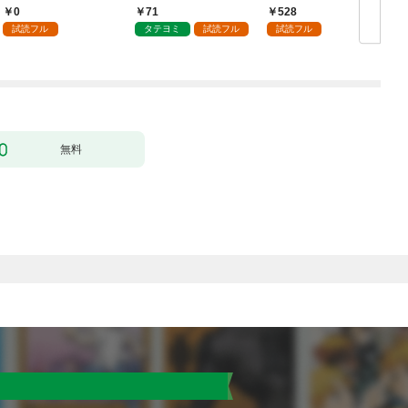
（分冊版）第１話
0
71
528
試読フル
タテヨミ
試読フル
試読フル
無料