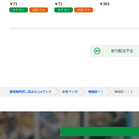
71
71
363
タテヨミ
試読フル
タテヨミ
試読フル
新刊配信予定
漫画無料試し読みならdブック
女性マンガ
俺物語！！
俺物語！！ 5