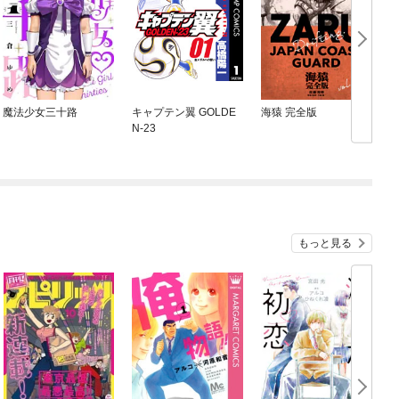
魔法少女三十路
キャプテン翼 GOLDE
海猿 完全版
N-23
もっと見る