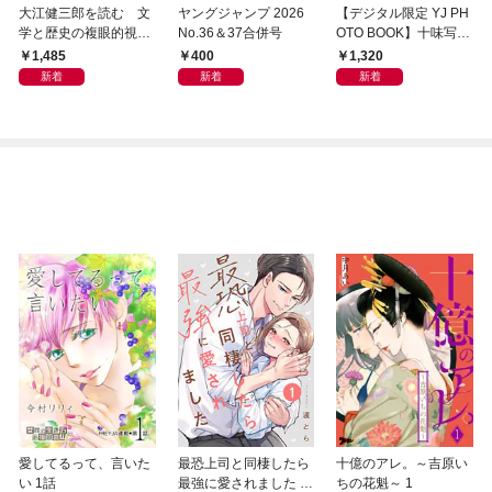
大江健三郎を読む 文
ヤングジャンプ 2026
【デジタル限定 YJ PH
学と歴史の複眼的視点
No.36＆37合併号
OTO BOOK】十味写真
から
集「続・『ぽみ』！？
1,485
400
1,320
どこでもトレイン・ベ
新着
新着
新着
トナム篇」
愛してるって、言いた
最恐上司と同棲したら
十億のアレ。～吉原い
い 1話
最強に愛されました 1
ちの花魁～ 1