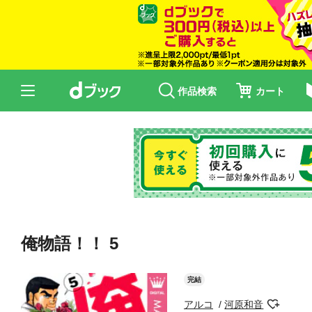
作品検索
カート
俺物語！！ 5
完結
アルコ
河原和音