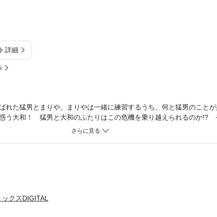
ト詳細
%
ばれた猛男とまりや。まりやは一緒に練習するうち、何と猛男のことが
惑う大和！ 猛男と大和のふたりはこの危機を乗り越えられるのか!? 
スデイ到来！ 忘れられない誕生日にしてあげたいと思う大和は、猛男
クスDIGITAL