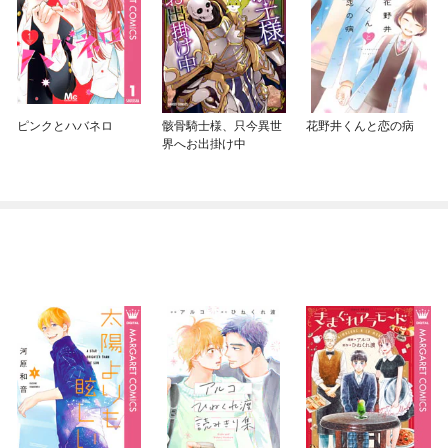
ピンクとハバネロ
骸骨騎士様、只今異世
花野井くんと恋の病
界へお出掛け中