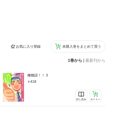
お気に入り登録
未購入巻をまとめて買う
1巻から
|
最新刊から
俺物語！！ 3
418
試し読み
カートへ