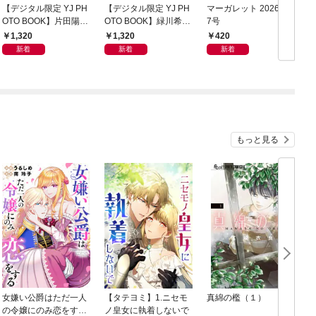
【デジタル限定 YJ PH
【デジタル限定 YJ PH
マーガレット 2026年1
グ
OTO BOOK】片田陽依
OTO BOOK】緑川希星
7号
6
写真集「羽色日和」
写真集「きらら、キラ
1,320
1,320
420
リ」
新着
新着
新着
もっと見る
女嫌い公爵はただ一人
【タテヨミ】1.ニセモ
真綿の檻（１）
の令嬢にのみ恋をする
ノ皇女に執着しないで
む