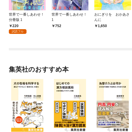
世界で一番しあわせ！
世界で一番しあわせ！
おにぎりを おかあさ
分冊版 1
1
んに
220
752
1,650
試読フル
集英社のおすすめ本