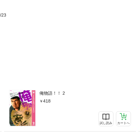
/23
俺物語！！ 2
418
試し読み
カートへ