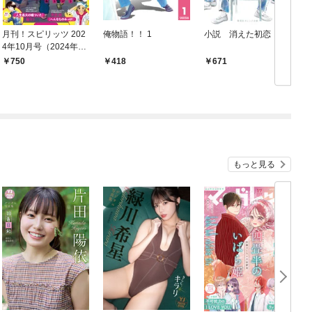
月刊！スピリッツ 202
俺物語！！ 1
小説 消えた初恋
消
4年10月号（2024年8
月27日発売号）
750
418
671
もっと見る