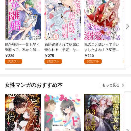
授か離婚～一刻も早く
婚約破棄されて娼館に
私のこと嫌いって言い
未熟
身籠って、私から解放
売られる（予定）なの
ましたよね！？変態公
で～
してさしあげます！1
で、超高級娼婦を目指
爵による困った溺愛結
感指
220
275
110
1
します！1
婚生活 1
試読フル
試読フル
試読フル
試
女性マンガのおすすめ本
もっと見る