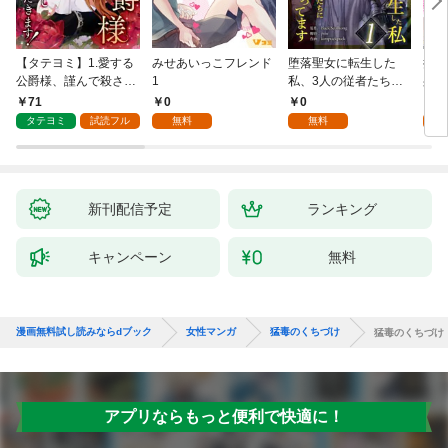
【タテヨミ】1.愛する
みせあいっこフレンド
堕落聖女に転生した
授か
公爵様、謹んで殺させ
1
私、3人の従者たちに
身籠
ていただきます！
抱かれて困ってます 第
して
71
0
0
2
1話
タテヨミ
試読フル
無料
無料
試
新刊配信予定
ランキング
キャンペーン
無料
漫画無料試し読みならdブック
女性マンガ
猛毒のくちづけ
猛毒のくちづけ
アプリならもっと便利で快適に！