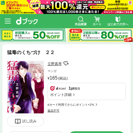
作品検索
カート
はじめての方へ
猛毒のくちづけ ２２
立野真琴
マンガ
165
(税込)
1
pt
獲得
ポイント詳細
dカード利用でさらにポイント+2%
返品不可
試し読み