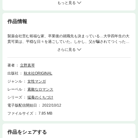
もっと見る
作品情報
製薬会社営む裕福な家、卒業後の就職先も決まっている…大学四年生の大
貫可菜は、平穏な日々を過ごしていた。しかし、父が騙されてつくった借
金のカタに、可菜は極道・柊洋司に引き取られる。若頭候補である洋司
は、可菜を組長への貢ぎ物として、「女」に育てるつもりで…。両親に見
放され、極道に引き取られ…そして、容赦のない洋司。そんな境遇の中、
可菜はある決意をする――！
著者
立野真琴
出版社
秋水社ORIGINAL
ジャンル
女性マンガ
レーベル
素敵なロマンス
シリーズ
猛毒のくちづけ
電子版配信開始日
2022/10/12
ファイルサイズ
7.85 MB
作品をシェアする