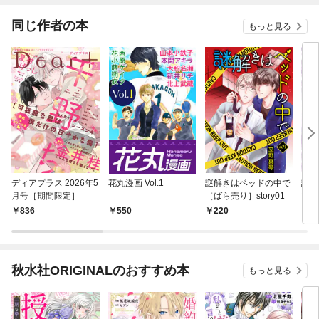
同じ作者の本
もっと見る
ディアプラス 2026年5
花丸漫画 Vol.1
謎解きはベッドの中で
謎解
月号［期間限定］
［ばら売り］story01
で 
836
550
220
7
秋水社ORIGINALのおすすめ本
もっと見る