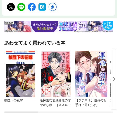
あわせてよく買われている本
狼陛下の花嫁
過保護な若旦那様の甘
【タテヨミ】運命の相
完璧
やかし婚 ［ｃｏｍｉ
手は上司だった
今日
ｃ ｔｉｎｔ］ 分冊
惑さ
版
版】