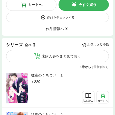
カートへ
今すぐ買う
作品をチェックする
作品情報へ
シリーズ
全30冊
お気に入り登録
未購入巻をまとめて買う
1巻から
|
最新刊から
猛毒のくちづけ １
220
試し読み
カートへ
猛毒のくちづけ ２