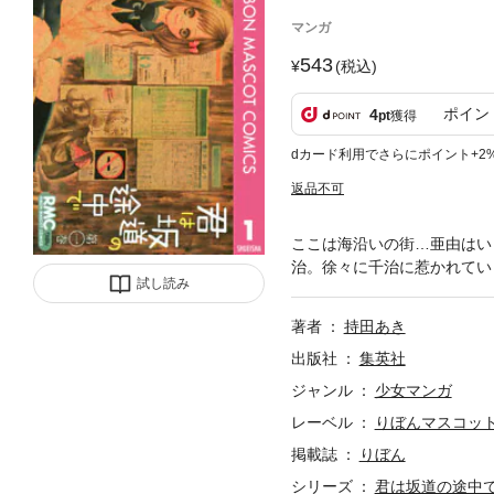
マンガ
543
(税込)
ポイン
4
pt
獲得
dカード利用でさらにポイント+2
返品不可
ここは海沿いの街…亜由はい
治。徐々に千治に惹かれてい
試し読み
著者
持田あき
出版社
集英社
ジャンル
少女マンガ
レーベル
りぼんマスコットコ
掲載誌
りぼん
シリーズ
君は坂道の途中