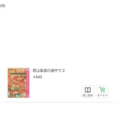
/25
君は坂道の途中で 2
543
試し読み
カートへ