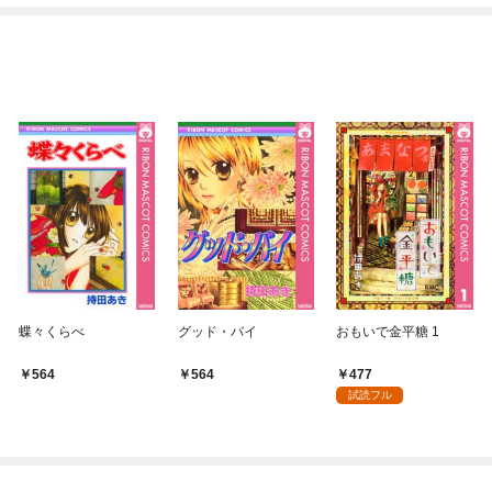
蝶々くらべ
グッド・バイ
おもいで金平糖 1
477
564
564
試読フル