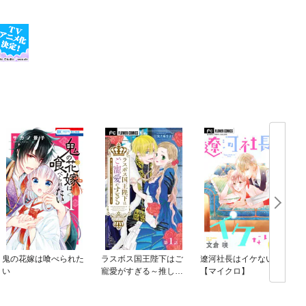
鬼の花嫁は喰べられた
ラスボス国王陛下はご
遼河社長はイケない。
い
寵愛がすぎる～推し悲
【マイクロ】
恋キャラに転生したの
で平穏エンドを目指し