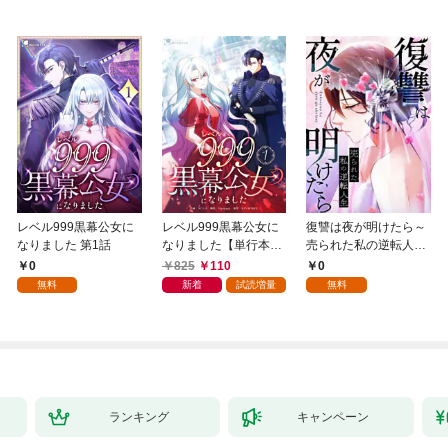
レベル999黒幕公女に
レベル999黒幕公女に
復讐は夜が明けたら～
なりました 第1話
なりました【単行本
売られた私の逆転人生
版】 1巻
(1)
0
825
110
0
無料
新着
試読増量
無料
ランキング
キャンペーン