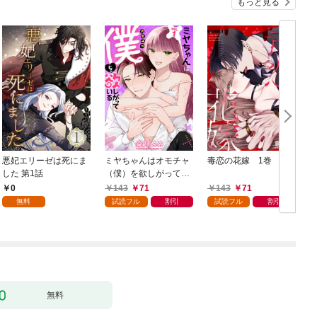
もっと見る
悪妃エリーゼは死にま
ミヤちゃんはオモチャ
毒恋の花嫁 1巻
した 第1話
（僕）を欲しがってい
る 1巻
0
143
71
143
71
無料
試読フル
割引
試読フル
割引
無料