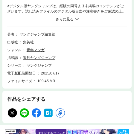
※デジタル版ヤングジャンプは、紙版の同号より未掲載のコンテンツがご
ざいます。試し読みファイルのデジタル版目次や注意書きをご確認の上ご
購入ください。／「ヤングジャンプ 2025 No.33」、紙と同時に配信！／
【表紙＆巻頭グラビア】川崎桜（乃木坂46）（※「崎」は「たつさき」が
正式表記）／【巻頭カラー】『ウマ娘 シンデレラグレイ』（漫画：久住太
陽 脚本：杉浦理史＆Pita 漫画企画構成：伊藤隼之介（原作：Cygame
著者
ヤングジャンプ編集部
s））／【カラー扉付き】『のあ先輩はともだち。』（あきやまえん
出版社
集英社
ま）、『げにかすり』（迫稔雄）、『シャドーハウス』（ソウマトウ）／
【センターグラビア】ちなつ／【巻末グラビア】山田あい／ほか、20作品
ジャンル
青年マンガ
を掲載！
掲載誌
週刊ヤングジャンプ
シリーズ
ヤングジャンプ
電子版配信開始日
2025/07/17
ファイルサイズ
109.45 MB
作品をシェアする