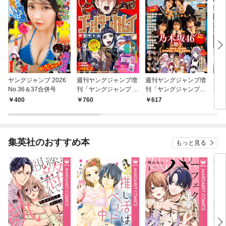
ヤングジャンプ 2026
週刊ヤングジャンプ増
週刊ヤングジャンプ増
週刊
No.36＆37合併号
刊「ヤングジャンプ ダ
刊「ヤングジャンプヒ
刊 
イイチワ」 vol.2
ロイン3」
ル2
400
760
617
4
集英社のおすすめ本
もっと見る