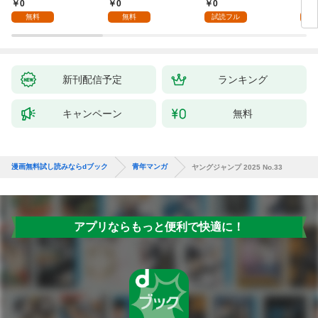
た僕の留守中に、一途
話
0
0
0
0
な彼女が汚されるまで
無料
無料
試読フル
～ 1話
新刊配信予定
ランキング
キャンペーン
無料
漫画無料試し読みならdブック
青年マンガ
ヤングジャンプ 2025 No.33
アプリならもっと便利で快適に！