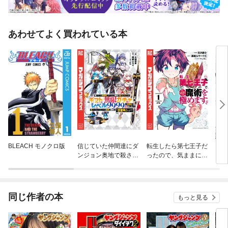
あわせてよく買われている本
BLEACH モノクロ版
信じていた仲間達にダ
転生したら第七王子だ
ヒト
ンジョン奥地で殺され
ったので、気ままに魔
かけたがギフト『無限
術を極めます
ガチャ』でレベル９９
９９の仲間達を手に入
れて元パーティーメン
同じ作者の本
もっと見る
バーと世界に復讐＆
『ざまぁ！』します！