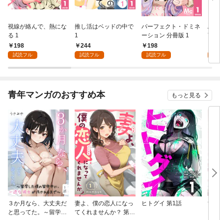
視線が絡んで、熱にな
推し活はベッドの中で
パーフェクト・ドミネ
ふし
る 1
1
ーション 分冊版 1
言っ
198
244
198
2
試読フル
試読フル
試読フル
試
青年マンガのおすすめ本
もっと見る
３か月なら、大丈夫だ
妻よ、僕の恋人になっ
ヒトグイ 第1話
世界
と思ってた。～留学し
てくれませんか？ 第1
レベ