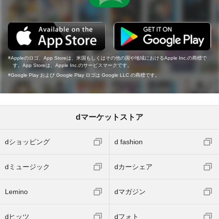
Appleのロゴ、App Storeは、米国もしくはその他の国や地域におけるApple Inc.の商標で
す。App Storeは、Apple Inc.のサービスマークです。
Google Play および Google Play ロゴは Google LLC の商標です。
dマーケットストア
dショッピング
d fashion
dミュージック
dカーシェア
Lemino
dマガジン
dヒッツ
dフォト