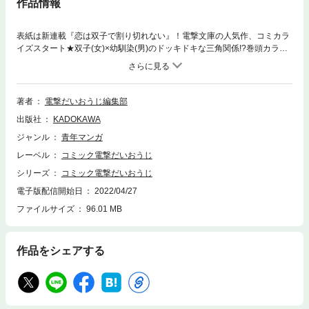
作品情報
表紙は新連載『恋は双子で割り切れない』！電撃文庫の人気作、コミカラ
イズスタート★双子(女)×幼馴染(男)のドッキドキな三角関係!?巻頭カラー
には『忍者と殺し屋のふたりぐらし』が登場！共同生活は危険(ドキドキ)
がいっぱい…！ 予測不能な同居コメディ★大注目『後輩OLはメイドのひ
なさんなんかじゃない』も連載中！真面目なあの子の秘密の顔とは…？ど
きどきの関係に目がまわる!! 読み応えバツグン！ コミック誌第104号！
著者
電撃だいおうじ編集部
【本書は、『コミック電撃だいおうじVOL.104』を電子配信用に再構築し
出版社
KADOKAWA
たものです。電子化に伴い、一部省略・変更されたページがございます。
紙の雑誌についている付録はついておりませんのでご注意ください。 本文
ジャンル
青年マンガ
中に掲載されている情報、価格は、2022年4月現在のものです。掲載され
レーベル
コミック電撃だいおうじ
ているキャンペーン、商品の予約受付、イベントなどは終了している場合
がございます。】
シリーズ
コミック電撃だいおうじ
電子版配信開始日
2022/04/27
ファイルサイズ
96.01 MB
作品をシェアする