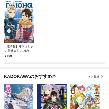
【電子版】月刊コミッ
ク 電撃大王 2026年9
月号増刊 コミック電撃
699
だいおうじ VOL.155
KADOKAWAのおすすめ本
もっと見る