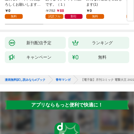
ろしくお願いします。
です。（１）
ます(1)
1
0
792
88
0
7
無料
試読フル
割引
無料
試
新刊配信予定
ランキング
キャンペーン
無料
漫画無料試し読みならdブック
青年マンガ
【電子版】月刊コミック 電撃大王 2022
アプリならもっと便利で快適に！