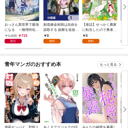
おっさん異世界で最強
創造錬金術師は自由を
【単話】せっかく農家
夫は
になる ～物理特化の
謳歌する 故郷を追放さ
に転生したので勇者は
【分
覚醒者～
れたら、魔王のお膝元
目指しません【第1
1,430
715
0
0
0
で超絶効果のマジック
話】
割引
無料
無料
アイテム作り放題にな
りました【分冊版】
1
青年マンガのおすすめ本
もっと見る
遊莉センパイ、対戦よ
あくまでクジャクの話
みんなの秘密を暴露し
異世