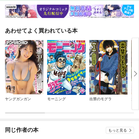
あわせてよく買われている本
ヤングガンガン
モーニング
出禁のモグラ
週刊
ピリ
同じ作者の本
もっと見る