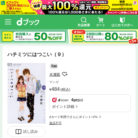
作品検索
カート
はじめての方へ
ハチミツにはつこい（９）
完結
水瀬藍
マンガ
484
(税込)
4
pt
獲得
ポイント詳細
dカード利用でさらにポイント+2%
返品不可
試し読み