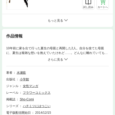
試し読み
カートへ
もっと見る
作品情報
10年前に家を出て行った夏生の母親と再開した2人。自分を捨てた母親
に、夏生は複雑な想いを抱えていたけれど……。どんなに離れていても、
心は一瞬で「大好き」ってつながる――。家族の絆と、クリスマスの奇
跡。本誌でも大人気だった感動のサッカー合宿編完結！
著者
水瀬藍
出版社
小学館
ジャンル
女性マンガ
レーベル
フラワーコミックス
掲載誌
Sho-Comi
シリーズ
ハチミツにはつこい
電子版配信開始日
2014/12/15