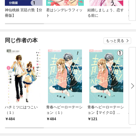
神仙桃娘 宮廷の贄【分
君はシンデレラフィッ
結婚しましょう、恋す
com
冊版】
ト
る前に
のは
外科
【財
ズ】
同じ作者の本
もっと見る
ハチミツにはつこい
青春ヘビーローテーシ
青春ヘビーローテーシ
16
（１）
ョン（１）
ョン【マイクロ】
めま
（１）
484
484
121
2