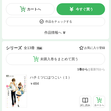
カートへ
今すぐ買う
作品をチェックする
作品情報へ
全13冊
シリーズ
お気に入り登録
完結
未購入巻をまとめて買う
1巻から
|
最新刊から
ハチミツにはつこい（１）
484
試し読み
カートへ