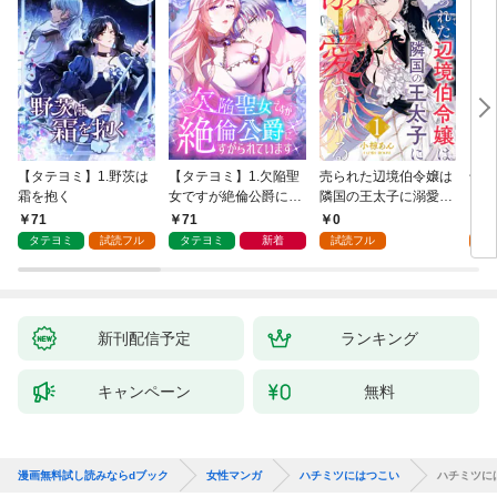
【タテヨミ】1.野茨は
【タテヨミ】1.欠陥聖
売られた辺境伯令嬢は
千鶴
霜を抱く
女ですが絶倫公爵にす
隣国の王太子に溺愛さ
に一
がられています
れる 1
【分
71
71
0
0
家の
タテヨミ
試読フル
タテヨミ
新着
試読フル
新刊配信予定
ランキング
キャンペーン
無料
漫画無料試し読みならdブック
女性マンガ
ハチミツにはつこい
ハチミツに