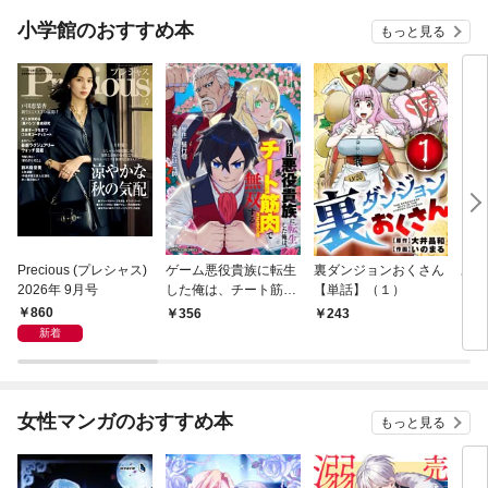
小学館のおすすめ本
もっと見る
Precious (プレシャス)
ゲーム悪役貴族に転生
裏ダンジョンおくさん
あや
2026年 9月号
した俺は、チート筋肉
【単話】（１）
し夫
で無双する【単話】
倉で
860
356
243
1
（１）
る～
新着
女性マンガのおすすめ本
もっと見る