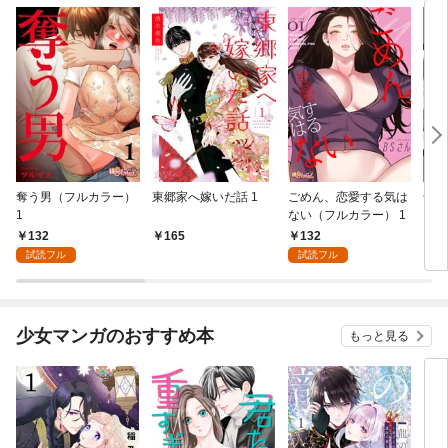
奪う男（フルカラー）
東郷家へ嫁いだ話 1
ごめん、恋愛する気は
十億
1
ない（フルカラー） 1
ちの
132
132
165
1
試読フル
試読フル
少女マンガのおすすめ本
もっと見る