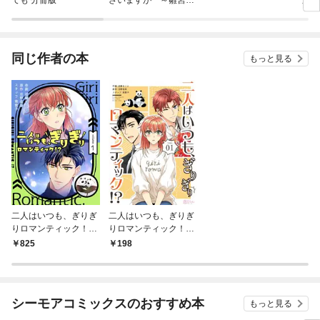
鼠とりかえ伝～ 連載
版
同じ作者の本
もっと見る
二人はいつも、ぎりぎ
二人はいつも、ぎりぎ
りロマンティック！？
りロマンティック！？
（フルカラー）【特装
（フルカラー） 1
825
198
版】 1
シーモアコミックスのおすすめ本
もっと見る