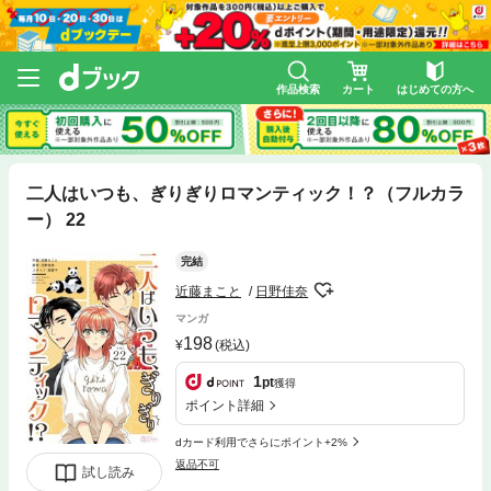
作品検索
カート
はじめての方へ
二人はいつも、ぎりぎりロマンティック！？（フルカラ
ー） 22
完結
近藤まこと
日野佳奈
マンガ
198
(税込)
1
pt
獲得
ポイント詳細
dカード利用でさらにポイント+2%
返品不可
試し読み