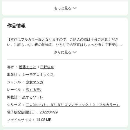
もっと見る
作品情報
【本作はフルカラー版となりますので、ご購入の際は十分ご注意くださ
い。】誰もいない夜の動物園。ひとりでの宿直はちょっと怖くて不安なは
ずなのに、飼育員のつぼみはこの時間を待ちわびている。夜な夜なひと
り、ある秘密に没頭できるから！！ ところが秘密を抱える彼女に、新しい
園長がとんでもないことを突きつけてきて！？ 一匹オオカミ系イケメン、
ツンデレ男子、穏やかメガネ先輩に華やか系イケメン…愛と野生があふれ
著者
近藤まこと
日野佳奈
だす、ロマンスの園へようこそ！！【恋するソワレ】
出版社
シーモアコミックス
ジャンル
少女マンガ
レーベル
恋するｿﾜﾚ
掲載誌
恋するソワレ
シリーズ
二人はいつも、ぎりぎりロマンティック！？（フルカラー）
電子版配信開始日
2022/04/29
ファイルサイズ
14.08 MB