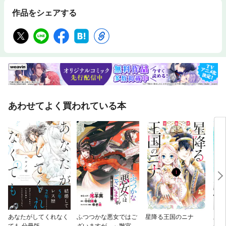
作品をシェアする
あわせてよく買われている本
あなたがしてくれなく
ふつつかな悪女ではご
星降る王国のニナ
上京
ても 分冊版
ざいますが ～雛宮蝶
から