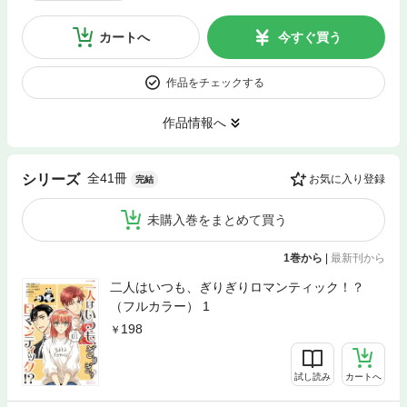
カートへ
今すぐ買う
作品をチェックする
作品情報へ
全41冊
シリーズ
お気に入り登録
完結
未購入巻をまとめて買う
1巻から
|
最新刊から
二人はいつも、ぎりぎりロマンティック！？
（フルカラー） 1
198
試し読み
カートへ