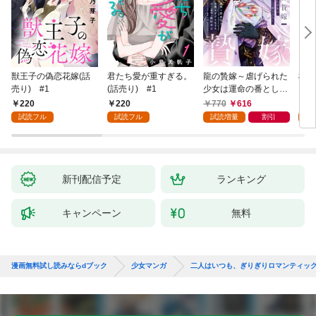
獣王子の偽恋花嫁(話
君たち愛が重すぎる。
龍の贄嫁～虐げられた
桜と
売り) #1
(話売り) #1
少女は運命の番として
愛される～ 1巻
220
220
770
616
2
試読フル
試読フル
試読増量
割引
試
新刊配信予定
ランキング
キャンペーン
無料
漫画無料試し読みならdブック
少女マンガ
二人はいつも、ぎりぎりロマンティッ