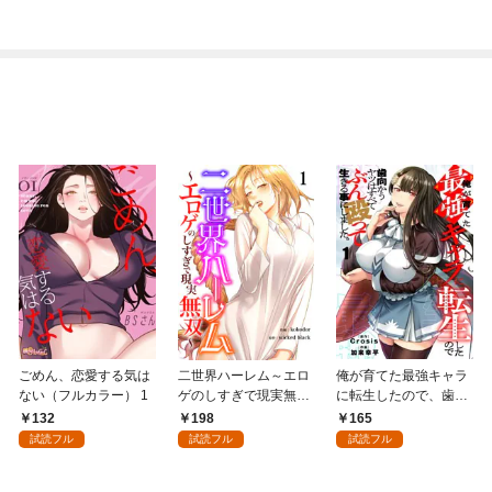
ごめん、恋愛する気は
二世界ハーレム～エロ
俺が育てた最強キャラ
ない（フルカラー） 1
ゲのしすぎで現実無双
に転生したので、歯向
～１
かうヤツはすべてぶん
132
198
165
殴って生きる事にしま
試読フル
試読フル
試読フル
した。１