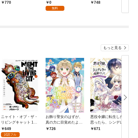
りました！（コミッ
隠して第二の人生を楽
隠して第二の人生を楽
0
770
748
ク） 1巻
しんでやる！～【分冊
しんでやる！～ １
無料
版】 1
もっと見る
ニャイト・オブ・ザ・
お飾り聖女のはずが、
悪役令嬢に転生したと
リビングキャット 1巻
真の力に目覚めたよう
思ったら、シンデレラ
すべてが猫になる
です THE COMIC 1巻
の義姉でした ～シンデ
649
726
671
レラオタクの異世界転
試読フル