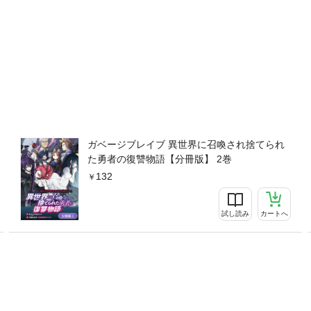
ガベージブレイブ 異世界に召喚され捨てられ
た勇者の復讐物語【分冊版】 2巻
132
試し読み
カートへ