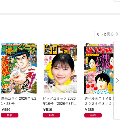
生～ 1巻
もっと見る
漫画ゴラク 2026年 8/2
ビッグコミック 2026
週刊漫画ＴＩＭＥＳ
1・28 号
年16号（2026年8月7
２０２６年８／２１・
日発売）
２８合併号
550
510
385
新着
新着
新着