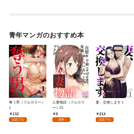
版】 1巻
青年マンガのおすすめ本
奪う男（フルカラー）
人妻物語（フルカラ
妻、交換します１
1
ー）01
132
0
214
試読フル
無料
試読フル