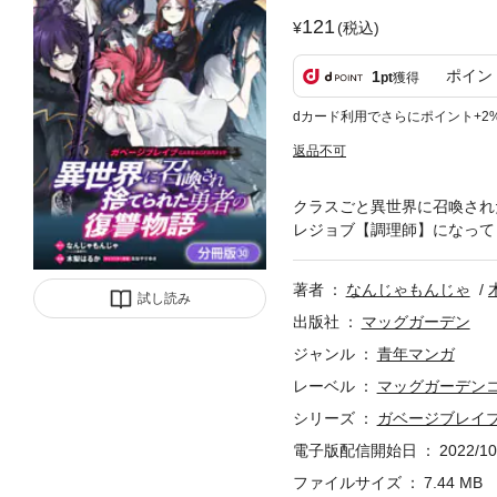
121
(税込)
ポイン
1
pt
獲得
dカード利用でさらにポイント+2
返品不可
クラスごと異世界に召喚され
レジョブ【調理師】になって
著者
なんじゃもんじゃ
試し読み
出版社
マッグガーデン
ジャンル
青年マンガ
レーベル
マッグガーデンコミ
シリーズ
ガベージブレイ
電子版配信開始日
2022/10
ファイルサイズ
7.44 MB