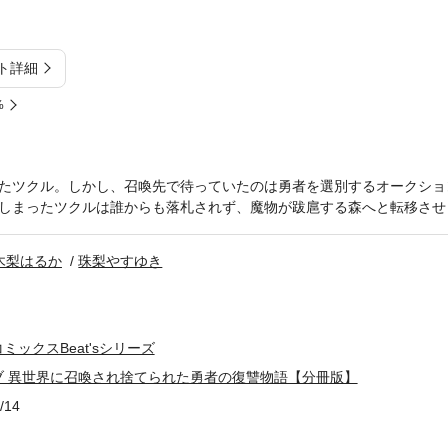
ト詳細
%
たツクル。しかし、召喚先で待っていたのは勇者を選別するオークショ
しまったツクルは誰からも落札されず、魔物が跋扈する森へと転移させ
木梨はるか
珠梨やすゆき
ックスBeat'sシリーズ
ブ 異世界に召喚され捨てられた勇者の復讐物語【分冊版】
/14