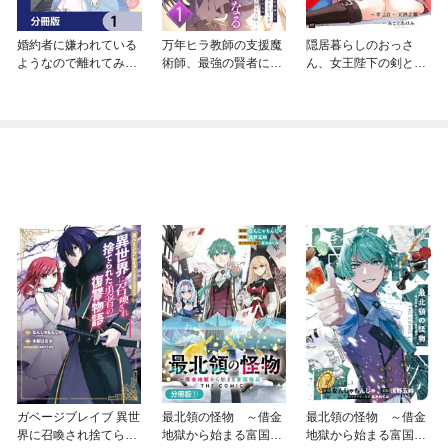
婚約者に嫌われている
万年ヒラ教師の支援魔
隠居暮らしのおっさ
ようなので離れてみた
術師、最強の賢者にな
ん、女王陛下の剣とな
ら、なぜか抗議されま
る～不人気の支援魔術
る
した【分冊版】
師は給料泥棒だと魔術
大学をクビになった
が、出世した元教え子
たちのおかげで何も困
らない件～
ガベージブレイブ 異世
最北領の怪物 ～借金
最北領の怪物 ～借金
界に召喚され捨てられ
地獄から始まる富国強
地獄から始まる富国強