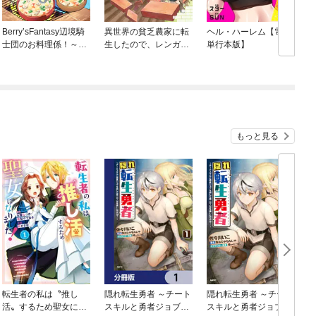
Berry’sFantasy辺境騎
異世界の貧乏農家に転
ヘル・ハーレム【電子
士団のお料理係！～捨
生したので、レンガを
単行本版】
てられ幼女ですが、過
作って城を建てること
保護な家族に拾われて
にしました@COMIC
美味しいごはんを作り
ます～
もっと見る
転生者の私は〝推し
隠れ転生勇者 ～チート
隠れ転生勇者 ～チート
活〟するため聖女にな
スキルと勇者ジョブを
スキルと勇者ジョブを