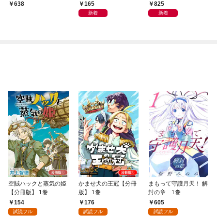
た勇者の復讐物語 1巻
兵～THE COMIC【分
兵～THE COMIC 1巻
165
825
638
冊版】 1巻
新着
新着
空賊ハックと蒸気の姫
かませ犬の王冠【分冊
まもって守護月天！ 解
【分冊版】 1巻
版】 1巻
封の章 1巻
154
176
605
試読フル
試読フル
試読フル