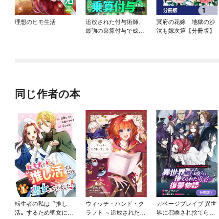
理想のヒモ生活
追放された付与術師、
冥府の花嫁 地獄の沙
最強の乗算付与で成り
汰も嫁次第【分冊版】
上がる ～僕の付与術
は＋20じゃなく×20な
んです～
同じ作者の本
転生者の私は〝推し
ウィッチ・ハンド・ク
ガベージブレイブ 異世
活〟するため聖女にな
ラフト ～追放された王
界に召喚され捨てられ