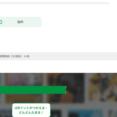
無料
讐物語【分冊版】 30巻