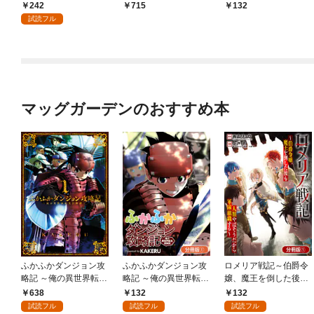
りました！（コミッ
女ですが雑貨屋さん始
た勇者の復讐物語【分
242
715
132
ク）【分冊版】 1
めました～: 1【イラス
冊版】 1巻
試読フル
ト特典付】
マッグガーデンのおすすめ本
ふかふかダンジョン攻
ふかふかダンジョン攻
ロメリア戦記～伯爵令
略記 ～俺の異世界転生
略記 ～俺の異世界転生
嬢、魔王を倒した後も
冒険譚～ 1巻
冒険譚～【分冊版】 1
人類やばそうだから軍
638
132
132
巻
隊組織する～【分冊
試読フル
試読フル
試読フル