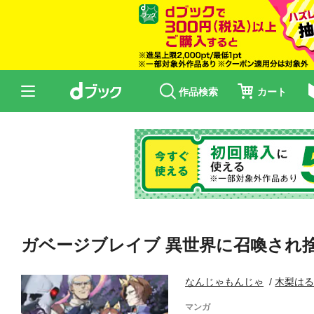
作品検索
カート
ガベージブレイブ 異世界に召喚され捨
なんじゃもんじゃ
木梨は
マンガ