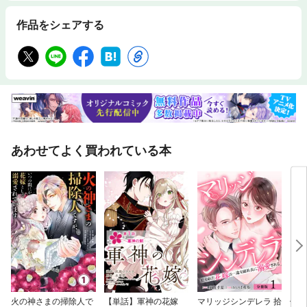
作品をシェアする
あわせてよく買われている本
火の神さまの掃除人で
【単話】軍神の花嫁
マリッジシンデレラ 拾
偽装