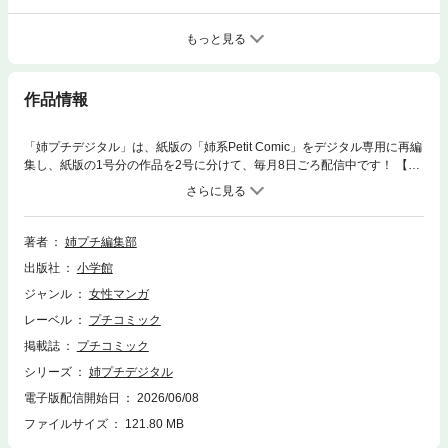
もっと見る
作品情報
「姉プチデジタル」は、紙版の「姉系Petit Comic」をデジタル専用に再編
集し、紙版の1号分の作品を2号に分けて、毎月8日ごろ配信中です！ 【紙
版雑誌にはないデジタル特典がたっぷり！】 ①デジタル限定連載盛りだく
さん！②デジタル限定姉プチ名作試し読み付き 収録作品 ・『箱庭の茶
室』赤石路代 ・『VS残念ガール』畑亜希美 ・『花束に愛をこめて 特別
編』市原ゆうき ・『レス－ヘタくそなのはお互いさまです。－』深海
著者
姉プチ編集部
魚 ・【デジタル限定】『シロさまはぬいぐるみのままでいてくれない～
出版社
小学館
ぬい活OL、神さまに溺愛される～』清水まみ 【最終回】 ・『空の音色』
水沢めぐみ ・『シノダは甘えることにした。 特別編』平野夜子 ・【デジ
ジャンル
女性マンガ
タル限定】『極カノ～極道とカノジョ～』しがの夷織 名作PICK UP『P.A.
レーベル
プチコミック
（プライベートアクトレス）』赤石路代 次号、「姉プチデジタル」8月号
は7月8日頃配信予定です！ ※「姉プチ」デジタル版では、紙版と一部内容
掲載誌
プチコミック
が異なる場合があります。ご了承くださいませ。
シリーズ
姉プチデジタル
電子版配信開始日
2026/06/08
ファイルサイズ
121.80 MB