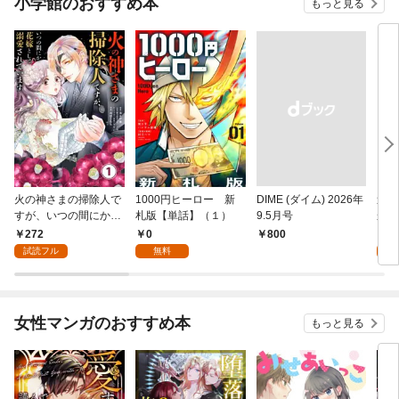
小学館のおすすめ本
もっと見る
火の神さまの掃除人で
1000円ヒーロー 新
DIME (ダイム) 2026年
追放
すが、いつの間にか花
札版【単話】（１）
9.5月号
かつ
嫁として溺愛されてい
まへ
272
0
1
￥800
ます【単話】（１）
れで
試読フル
無料
試
（１
女性マンガのおすすめ本
もっと見る