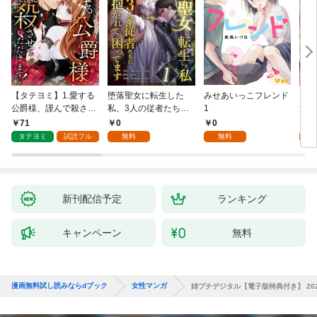
【タテヨミ】1.愛する
堕落聖女に転生した
みせあいっこフレンド
火の
公爵様、謹んで殺させ
私、3人の従者たちに
1
すが
ていただきます！
抱かれて困ってます 第
嫁と
71
0
0
2
1話
ます
タテヨミ
試読フル
無料
無料
試
新刊配信予定
ランキング
キャンペーン
無料
漫画無料試し読みならdブック
女性マンガ
姉プチデジタル【電子版特典付き】 202