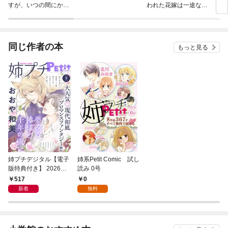
すが、いつの間にか花
われた花嫁は一途な副
にど
嫁として溺愛されてい
社長に溺愛される 分冊
ら愛
ます【単話】
版
い 
同じ作者の本
もっと見る
姉プチデジタル【電子
姉系Petit Comic 試し
版特典付き】 2026年9
読み 0号
月号（2026年8月7日
517
0
発売）
新着
無料