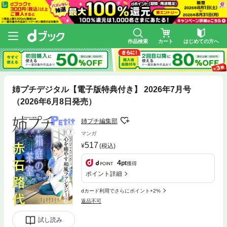
作品検索
カート
はじめての方へ
姉プチデジタル【電子版特典付き】 2026年7月号
（2026年6月8日発売）
姉プチ編集部
マンガ
517
(税込)
4
pt
獲得
ポイント詳細
dカード利用でさらにポイント+2%
返品不可
試し読み