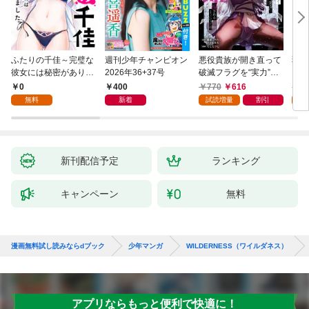
ふたりの千佳～完璧な
週刊少年チャンピオン
悪役貴族が開き直って
弱虫
彼女には秘密がありま
2026年36+37号
破滅フラグを“実力”で
IKE
した(1)
叩き折っていたら、い
0
400
770
616
6
つの間にかヒロイン達
無料
新着
試読増量
割引
試
から英雄視されるよう
になった件（コミッ
ク） 1巻
新刊配信予定
ランキング
キャンペーン
無料
漫画無料試し読みならdブック
少年マンガ
WILDERNESS（ワイルダネス）
アプリならもっと便利で快適に！