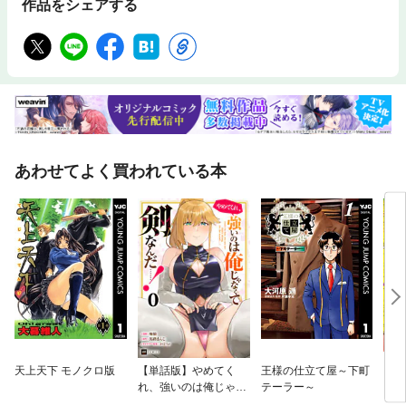
作品をシェアする
あわせてよく買われている本
天上天下 モノクロ版
【単話版】やめてく
王様の仕立て屋～下町
ダン
れ、強いのは俺じゃな
テーラー～
くて剣なんだ……！