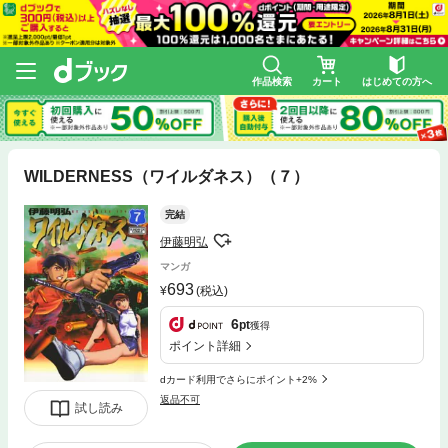
作品検索
カート
はじめての方へ
WILDERNESS（ワイルダネス）（７）
完結
伊藤明弘
マンガ
693
(税込)
6
pt
獲得
ポイント詳細
dカード利用でさらにポイント+2%
返品不可
試し読み