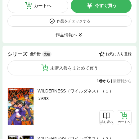
カートへ
今すぐ買う
作品をチェックする
作品情報へ
全9冊
シリーズ
お気に入り登録
完結
未購入巻をまとめて買う
1巻から
|
最新刊から
WILDERNESS（ワイルダネス）（１）
693
試し読み
カートへ
WILDERNESS（ワイルダネス）（２）