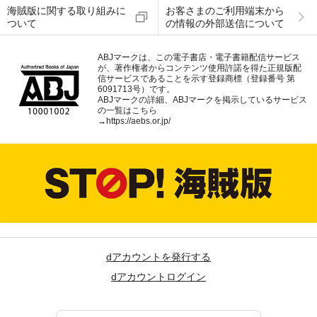
海賊版に関する取り組みに
お客さまのご利用端末から
ついて
の情報の外部送信について
ABJマークは、この電子書店・電子書籍配信サービス
が、著作権者からコンテンツ使用許諾を得た正規版配
信サービスであることを示す登録商標（登録番号 第
6091713号）です。
ABJマークの詳細、ABJマークを掲示しているサービス
の一覧はこちら
→
https://aebs.or.jp/
dアカウントを発行する
dアカウントログイン