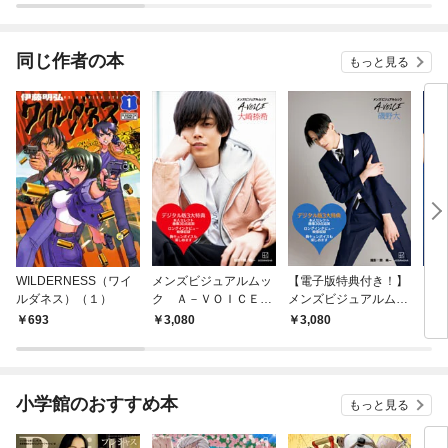
同じ作者の本
もっと見る
WILDERNESS（ワイ
メンズビジュアルムッ
【電子版特典付き！】
【電
ルダネス）（１）
ク Ａ－ＶＯＩＣＥ
メンズビジュアルムッ
メン
大崎捺希
ク Ａ－ＶＯＩＣＥ
ク
693
3,080
3,080
3,
磯野大
設楽
小学館のおすすめ本
もっと見る