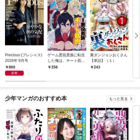
Precious (プレシャス)
ゲーム悪役貴族に転生
裏ダンジョンおくさん
あや
2026年 9月号
した俺は、チート筋肉
【単話】（１）
し夫
で無双する【単話】
倉で
860
356
243
1
（１）
る～
新着
少年マンガのおすすめ本
もっと見る