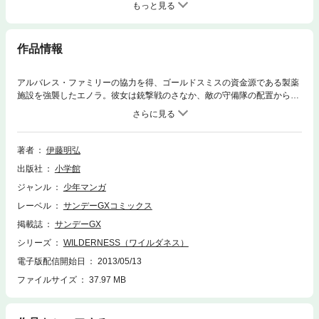
もっと見る
作品情報
アルバレス・ファミリーの協力を得、ゴールドスミスの資金源である製薬
施設を強襲したエノラ。彼女は銃撃戦のさなか、敵の守備隊の配置から、
自分たち以外の潜入者の存在を察知する。その頃、エノラの生死を確かめ
るべく製薬施設に潜入した堀田は、ゴールドスミスの片腕で、自らの過去
を知る因縁の男・ベニーと互いの銃口を交えていた。堀田とはぐれ、敵に
追いつめられた芹間と恵那は、必死に脱出口を探るも、そこへ手榴弾
著者
伊藤明弘
が…！？
出版社
小学館
ジャンル
少年マンガ
レーベル
サンデーGXコミックス
掲載誌
サンデーGX
シリーズ
WILDERNESS（ワイルダネス）
電子版配信開始日
2013/05/13
ファイルサイズ
37.97 MB