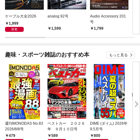
ケーブル大全2026
analog 92号
Audio Accessory 201
ホー
号
ル20
1,999
1,599
1,799
1,
新着
趣味・スポーツ雑誌のおすすめ本
もっと見る
週刊MONODAS No.83
ベストカー ２０２６
DIME (ダイム) 2026年
週刊
2026/8/8号
年 ９月１０日号
9.5月号
8/
479
589
800
5