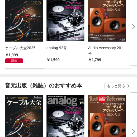
ケーブル大全2026
analog 92号
Audio Accessory 201
ホー
号
ル20
1,999
1,599
1,799
1,
新着
音元出版（雑誌）のおすすめ本
もっと見る