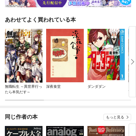
あわせてよく買われている本
無職転生 ～異世界行っ
深夜食堂
ダンダダン
BLU
たら本気だす～
TU
同じ作者の本
もっと見る