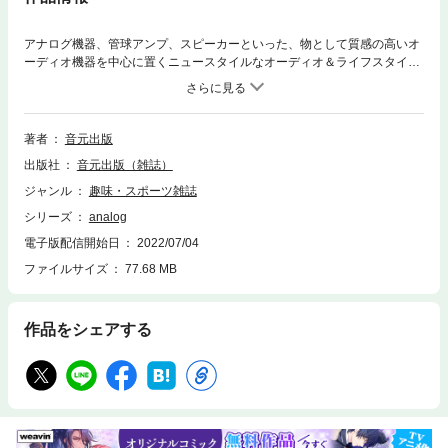
アナログ機器、管球アンプ、スピーカーといった、物として質感の高いオ
ーディオ機器を中心に置くニュースタイルなオーディオ＆ライフスタイル
誌。あわせて通底する趣味の世界、カメラ、時計、楽器、酒などの奥深さ
もご案内する、“よりよい音楽を聴く、よりよい時間を楽しむ”を基本コン
セプトにおきます。単に復古、レトロではなく、未来につながるアナログ
感覚や、わかりやすさを追求する雑誌です。
著者
音元出版
出版社
音元出版（雑誌）
ジャンル
趣味・スポーツ雑誌
シリーズ
analog
電子版配信開始日
2022/07/04
ファイルサイズ
77.68 MB
作品をシェアする