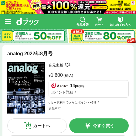
作品検索
カート
はじめての方へ
analog 2022年8月号
音元出版
1,600
(税込)
14
pt
獲得
ポイント詳細
dカード利用でさらにポイント+2%
返品不可
カートへ
今すぐ買う