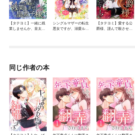
【タテヨミ】一緒に残
シングルマザーの転生
【タテヨミ】愛する公
業しませんか、皇太子
悪女ですが、溺愛ルー
爵様、謹んで殺させて
様
トつかみました！【単
いただきます！
話版】
同じ作者の本