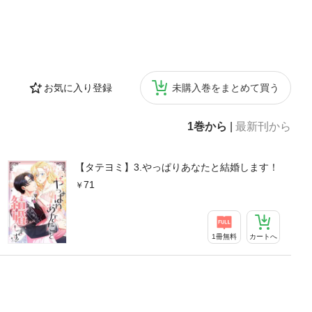
お気に入り登録
未購入巻をまとめて買う
1巻から
|
最新刊から
【タテヨミ】3.やっぱりあなたと結婚します！
71
1冊無料
カートへ