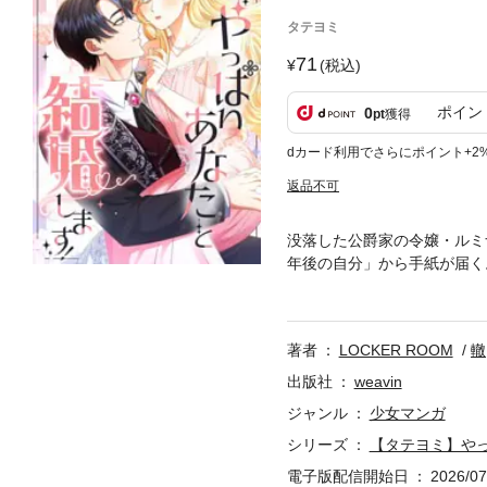
タテヨミ
71
(税込)
ポイン
0
pt
獲得
dカード利用でさらにポイント+2
返品不可
没落した公爵家の令嬢・ルミ
年後の自分」から手紙が届く
肢は――婚姻の申込みで“選
かう。「やっぱりあなたと結
著者
LOCKER ROOM
轍
出版社
weavin
ジャンル
少女マンガ
シリーズ
【タテヨミ】や
電子版配信開始日
2026/07