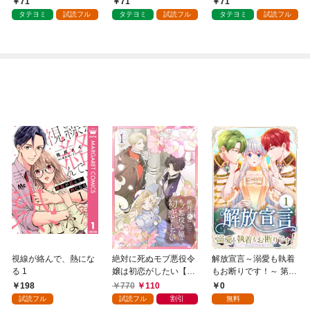
71
71
71
タテヨミ
試読フル
タテヨミ
試読フル
タテヨミ
試読フル
視線が絡んで、熱にな
絶対に死ぬモブ悪役令
解放宣言～溺愛も執着
る 1
嬢は初恋がしたい【単
もお断りです！～ 第1
行本版】 1巻
話
198
770
110
0
試読フル
試読フル
割引
無料