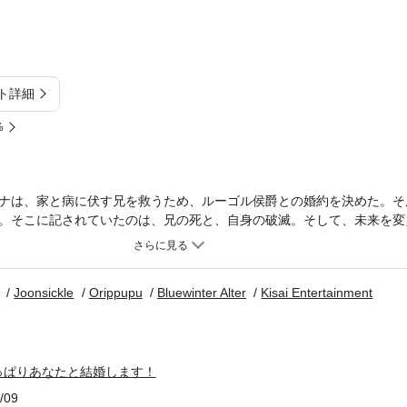
ト詳細
%
ナは、家と病に伏す兄を救うため、ルーゴル侯爵との婚約を決めた。そ
。そこに記されていたのは、兄の死と、自身の破滅。そして、未来を変
ばなかった方”の冷血公爵・リアンとの結婚だという。ルミナは覚悟を決
婚します！」
Joonsickle
Orippupu
Bluewinter Alter
Kisai Entertainment
っぱりあなたと結婚します！
/09