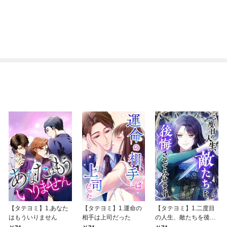
【タテヨミ】1.あなた
【タテヨミ】1.運命の
【タテヨミ】1.二度目
はもういりません
相手は上司だった
の人生、敵たちを後悔
させてみせます