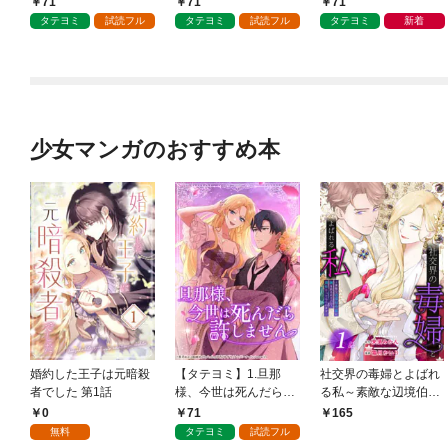
71
71
71
タテヨミ
試読フル
タテヨミ
試読フル
タテヨミ
新着
少女マンガのおすすめ本
婚約した王子は元暗殺
【タテヨミ】1.旦那
社交界の毒婦とよばれ
者でした 第1話
様、今世は死んだら許
る私～素敵な辺境伯令
しません
息に腕を折られたの
0
71
165
で、責任とってもらい
無料
タテヨミ
試読フル
ます～［ばら売り］