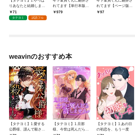
【タテヨミ】1.やっぱ
年下童貞くんに翻弄さ
年下童貞くんに翻弄さ
りあなたと結婚しま
れてます【単行本版】
れてます【ページ版】
す！
1巻
1巻
71
979
97
タテヨミ
試読フル
weavinのおすすめ本
【タテヨミ】1.愛する
【タテヨミ】1.旦那
【タテヨミ】1.あの日
公爵様、謹んで殺させ
様、今世は死んだら許
の初恋を、もう一度
ていただきます！
しません