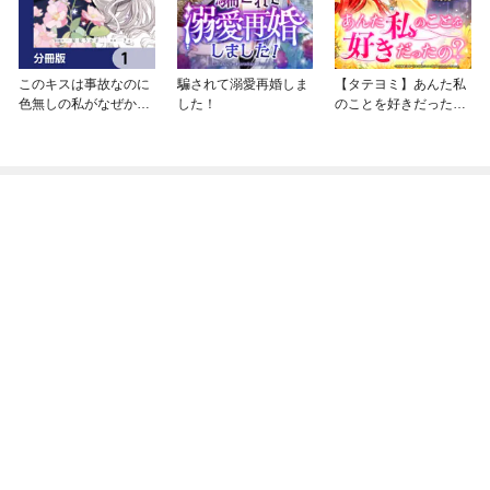
このキスは事故なのに
騙されて溺愛再婚しま
【タテヨミ】あんた私
色無しの私がなぜか最
した！
のことを好きだった
強の魔法使いにとらわ
の？
れてます【分冊版】