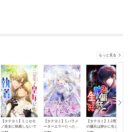
もっと見る
【タテヨミ】1.ニセモ
【タテヨミ】1.パラメ
【タテヨミ】1.2周目
ノ皇女に執着しないで
ーターエラーだった私
の傭兵は静かに生きら
は末っ子公女になった
れない