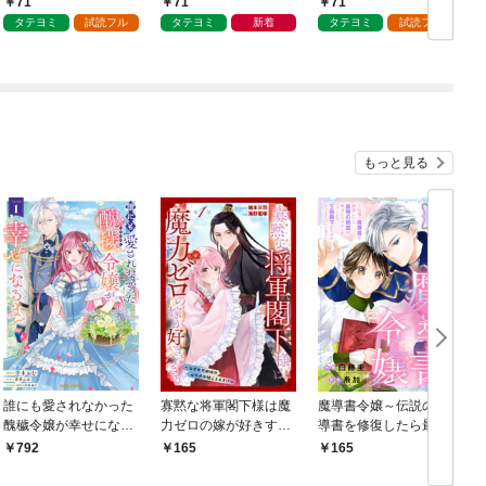
71
71
71
タテヨミ
試読フル
タテヨミ
新着
タテヨミ
試読フル
もっと見る
誰にも愛されなかった
寡黙な将軍閣下様は魔
魔導書令嬢～伝説の魔
醜穢令嬢が幸せになる
力ゼロの嫁が好きすぎ
導書を修復したら最強
まで 1
る～なぜか旦那様の心
の精霊が味方になりま
792
165
165
の声が聞こえます！？
した（クールな王弟殿
～［1話売り］ story0
下がなぜかいつもそば