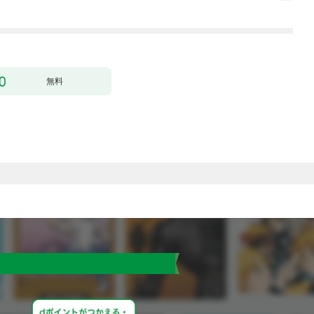
1
にいます）～［ばら売
り］ 第1話
無料