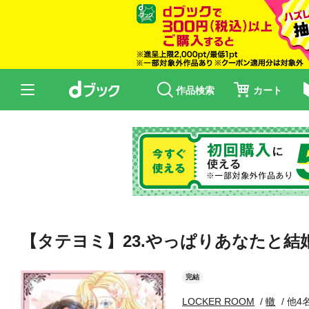
作品検索
カート
【タテヨミ】23.やっぱりあなたと結
完結
LOCKER ROOM
轍
他4