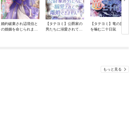
婚約破棄され辺境伯と
【タテヨミ】公爵家の
【タテヨミ】竜の尻尾
の婚姻を命じられまし
男たちに溺愛されて離
を噛む二十日鼠
たが、私の初恋の人は
婚できません！
その義父です【単話
版】
もっと見る