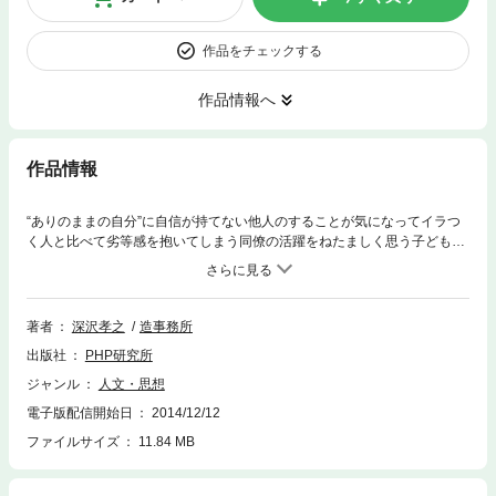
作品をチェックする
作品情報へ
作品情報
“ありのままの自分”に自信が持てない他人のすることが気になってイラつ
く人と比べて劣等感を抱いてしまう同僚の活躍をねたましく思う子どもが
言うことをきかない自分は孤独なのではないかと思う自分にとっての幸せ
がわからない……人生に悩みはつきもの。しかし、ただ悶々と悩み続けて
いるだけでは、「悩みを課題から逃げる言い訳に使っているに過ぎない」
とアドラー心理学ではとらえます。では、いまある悩みからいかに抜け出
著者
深沢孝之
造事務所
すか。本書では、アドラーの教えを図解とともにやさしく解説。問われて
出版社
PHP研究所
いるのは“劣等感の扱い方”である。楽観的であれ。今現在の“ここ”だけを見
るのだ。性格は決められたのではない。自分で決めている——etc.大切な
ジャンル
人文・思想
のは、いま、この瞬間から、あなた自身が幸せになる道を選択すること。
電子版配信開始日
2014/12/12
強く、やさしく、そしてきびしく示されたアドラーの答えは、あなたの人
生を劇的に変えてくれるでしょう。
ファイルサイズ
11.84 MB