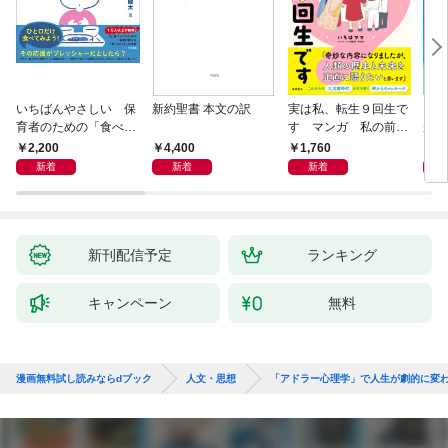
いちばんやさしい 保
新約聖書 本文の訳
実は私、転生９回生で
自閉
育者のための「食べな
す マンガ 私の前世
が小
い子」サポートＢＯＯ
物語
あう
2,200
4,400
1,760
2,
Ｋ 偏食・少食のお悩
新着
新着
新着
み解決！
新刊配信予定
ランキング
キャンペーン
無料
漫画無料試し読みならdブック
人文・思想
「アドラー心理学」で人生が劇的に変わ