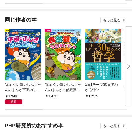
ラスボス王子様に執着
今世では恋愛するつも
されています
りがチートな兄が離し
てくれません！？@C
OMIC
同じ作者の本
もっと見る
新版 クレヨンしんちゃ
新版 クレヨンしんちゃ
1日1テーマ30日でわ
Jap
んのまんが宇宙のふし
んのまんが自然観察な
かる哲学
le B
ぎなぜなにブック
るほどブック
1,540
1,430
1,595
2,
新着
PHP研究所のおすすめ本
もっと見る