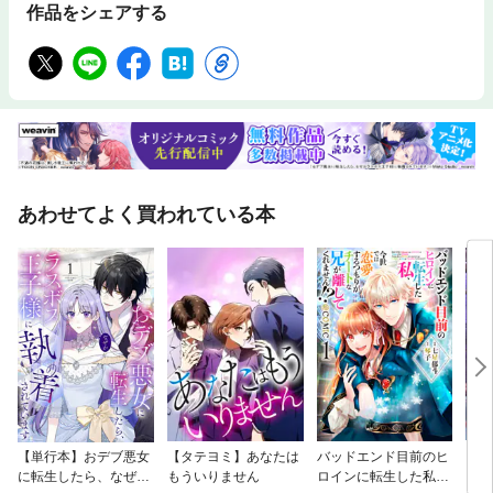
作品をシェアする
あわせてよく買われている本
【単行本】おデブ悪女
【タテヨミ】あなたは
バッドエンド目前のヒ
【タ
に転生したら、なぜか
もういりません
ロインに転生した私、
リ〜