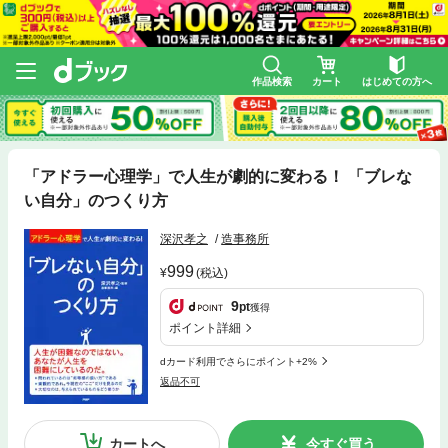
作品検索
カート
はじめての方へ
「アドラー心理学」で人生が劇的に変わる！ 「ブレな
い自分」のつくり方
深沢孝之
造事務所
999
(税込)
9
pt
獲得
ポイント詳細
dカード利用でさらにポイント+2%
返品不可
カートへ
今すぐ買う