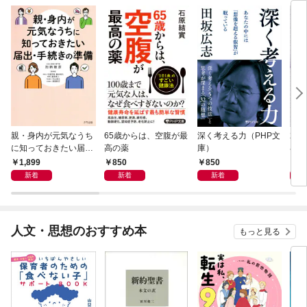
親・身内が元気なうち
65歳からは、空腹が最
深く考える力（PHP文
20
に知っておきたい届
高の薬
庫）
界史
出・手続きの準備（き
1,899
850
850
1,
ずな出版）
新着
新着
新着
人文・思想のおすすめ本
もっと見る