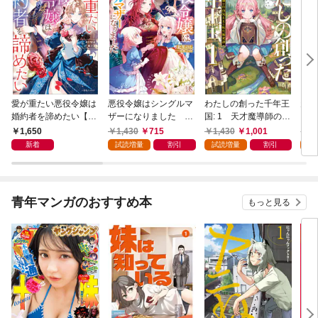
愛が重たい悪役令嬢は
悪役令嬢はシングルマ
わたしの創った千年王
天才
婚約者を諦めたい【特
ザーになりました 双
国: 1 天才魔導師の自
【特
典SS付】
子を引き取りましたが
由気ままな転生無双譚
1,650
1,430
715
1,430
1,001
1,
公爵様からの溺愛は想
【特典SS付】
新着
試読増量
割引
試読増量
割引
試
定外です【特典SS
付】
青年マンガのおすすめ本
もっと見る