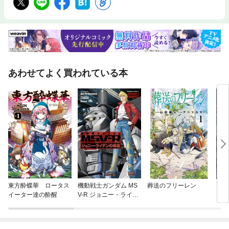
あわせてよく買われている本
東方酔蝶華 ロータス
機動戦士ガンダム MS
葬送のフリーレン
ガー
イーター達の酔醒
V-R ジョニー・ライデ
もっ
ンの帰還
す！