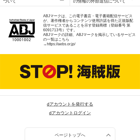
ついて
の情報の外部送信について
ABJマークは、この電子書店・電子書籍配信サービス
が、著作権者からコンテンツ使用許諾を得た正規版配
信サービスであることを示す登録商標（登録番号 第
6091713号）です。
ABJマークの詳細、ABJマークを掲示しているサービス
の一覧はこちら
→
https://aebs.or.jp/
dアカウントを発行する
dアカウントログイン
ページトップへ