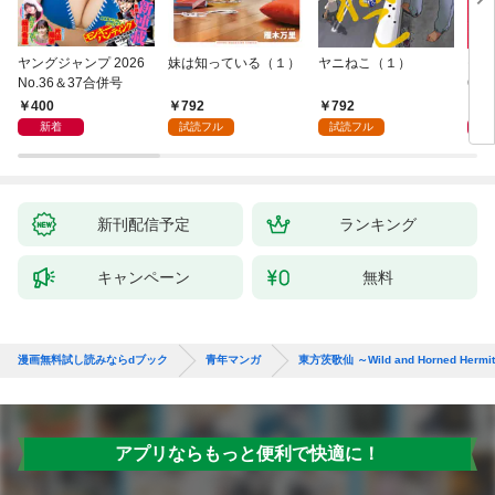
ヤングジャンプ 2026
妹は知っている（１）
ヤニねこ（１）
モー
No.36＆37合併号
6・3
日発
400
792
792
4
新着
試読フル
試読フル
新刊配信予定
ランキング
キャンペーン
無料
漫画無料試し読みならdブック
青年マンガ
東方茨歌仙 ～Wild and Horned Hermit
アプリならもっと便利で快適に！