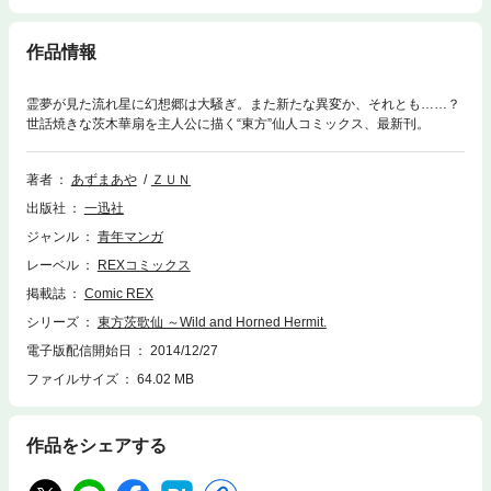
作品情報
霊夢が見た流れ星に幻想郷は大騒ぎ。また新たな異変か、それとも……？
世話焼きな茨木華扇を主人公に描く“東方”仙人コミックス、最新刊。
著者
あずまあや
ＺＵＮ
出版社
一迅社
ジャンル
青年マンガ
レーベル
REXコミックス
掲載誌
Comic REX
シリーズ
東方茨歌仙 ～Wild and Horned Hermit.
電子版配信開始日
2014/12/27
ファイルサイズ
64.02 MB
作品をシェアする