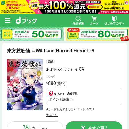
作品検索
カート
はじめての方へ
東方茨歌仙 ～Wild and Horned Hermit.: 5
完結
あずまあや
ＺＵＮ
マンガ
880
(税込)
8
pt
獲得
ポイント詳細
dカード利用でさらにポイント+2%
返品不可
カートへ
今すぐ買う