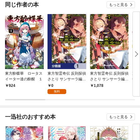
同じ作者の本
もっと見る
東方酔蝶華 ロータス
東方智霊奇伝 反則探偵
東方智霊奇伝 反則探偵
東方
イーター達の酔醒 １
さとり サンサーラ編
さとり サンサーラ編
Crea
【分冊版】 1
１
d. 
0
924
1,078
9
無料
一迅社のおすすめ本
もっと見る