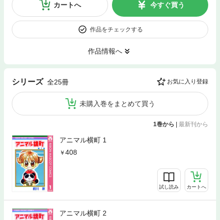
カートへ
今すぐ買う
作品をチェックする
作品情報へ
シリーズ
全25冊
お気に入り登録
未購入巻をまとめて買う
1巻から
|
最新刊から
アニマル横町 1
408
試し読み
カートへ
アニマル横町 2