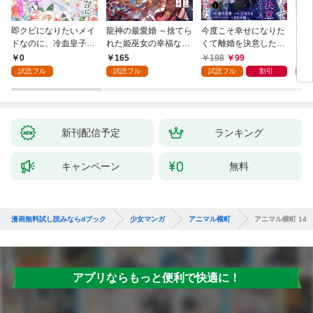
即クビになりたいメイ
龍神の最愛婚 ～捨てら
今度こそ幸せになりた
鬼条
ドなのに、冷血皇子に
れた姫巫女の幸福な嫁
くて離婚を決意したと
見初
執着されています第1
入り～: 1
ころ、無表情な旦那様
～１
0
165
198
99
1
話
が「愛してる」と言っ
試読フル
試読フル
試読フル
割引
試
てきました。1
新刊配信予定
ランキング
キャンペーン
無料
漫画無料試し読みならdブック
少女マンガ
アニマル横町
アニマル横町 14
アプリならもっと便利で快適に！