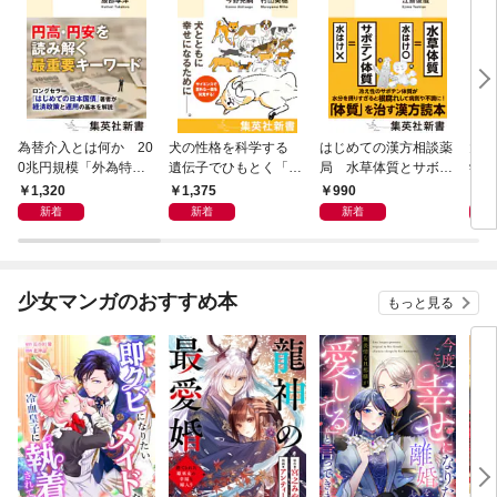
為替介入とは何か 20
犬の性格を科学する
はじめての漢方相談薬
大江
0兆円規模「外為特
遺伝子でひもとく「最
局 水草体質とサボテ
学と
会」が生まれた謎
良の友」の進化
ン体質
から
1,320
1,375
990
1,
新着
新着
新着
少女マンガのおすすめ本
もっと見る