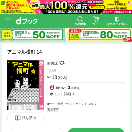
作品検索
カート
はじめての方へ
アニマル横町 14
前川涼
マンガ
418
(税込)
3
pt
獲得
ポイント詳細
dカード利用でさらにポイント+2%
返品不可
試し読み