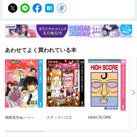
あわせてよく買われている本
地獄先生ぬ～べ～
スナックバス江
HIGH SCORE
月刊