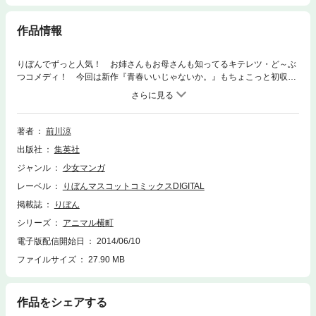
作品情報
りぼんでずっと人気！ お姉さんもお母さんも知ってるキテレツ・ど～ぶ
つコメディ！ 今回は新作『青春いいじゃないか。』もちょこっと初収
録！ さぁ、1年分笑っちゃおう！
著者
前川涼
出版社
集英社
ジャンル
少女マンガ
レーベル
りぼんマスコットコミックスDIGITAL
掲載誌
りぼん
シリーズ
アニマル横町
電子版配信開始日
2014/06/10
ファイルサイズ
27.90 MB
作品をシェアする