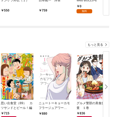
ドンケツ外伝（１）
日本統一 序章
Web BULL0号
0
550
759
無料
もっと見る
思い出食堂（89） カ
ニュートーキョーカモ
グルメ警部の美食捜
ツサンドとビール！編
フラージュアワー
査 １巻
（1）
715
836
880