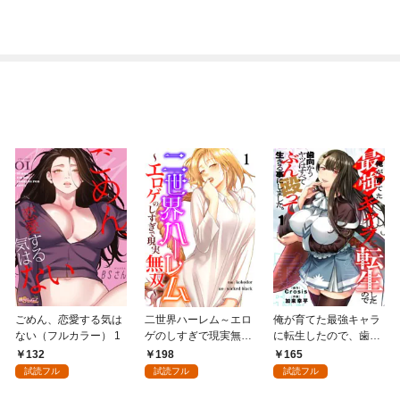
ごめん、恋愛する気は
二世界ハーレム～エロ
俺が育てた最強キャラ
ない（フルカラー） 1
ゲのしすぎで現実無双
に転生したので、歯向
～１
かうヤツはすべてぶん
132
198
165
殴って生きる事にしま
試読フル
試読フル
試読フル
した。１