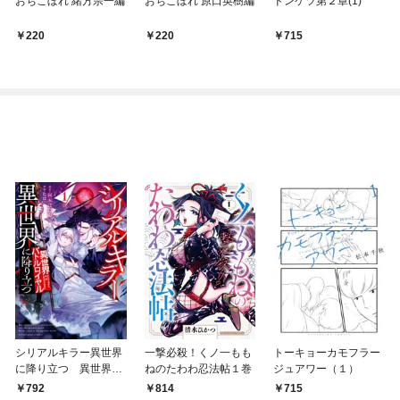
おちこぼれ 緒方宗一編
おちこぼれ 原口英樹編
ドンケツ第２章(1)
220
220
715
シリアルキラー異世界
一撃必殺！くノ一もも
トーキョーカモフラー
に降り立つ 異世界バ
ねのたわわ忍法帖１巻
ジュアワー（１）
トルロイヤル1巻
792
814
715