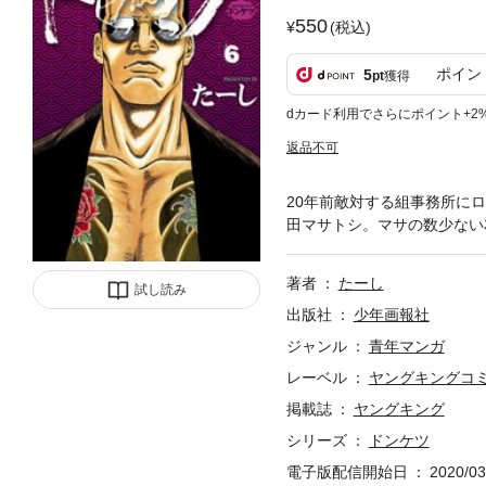
550
(税込)
ポイン
5
pt
獲得
dカード利用でさらにポイント+2
返品不可
20年前敵対する組事務所に
田マサトシ。マサの数少ない
著者
たーし
試し読み
出版社
少年画報社
ジャンル
青年マンガ
レーベル
ヤングキングコ
掲載誌
ヤングキング
シリーズ
ドンケツ
電子版配信開始日
2020/03