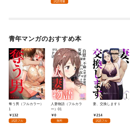
少年の眼
試読増量
青年マンガのおすすめ本
奪う男（フルカラー）
人妻物語（フルカラ
妻、交換します１
1
ー）01
132
0
214
試読フル
無料
試読フル