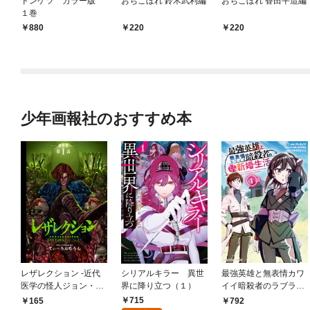
ドンケツ カラー版
おちこぼれ 鈴木武利編
おちこぼれ 香田平造編
１巻
880
220
220
少年画報社のおすすめ本
レザレクション -近代
シリアルキラー 異世
最強英雄と無表情カワ
医学の怪人ジョン・ハ
界に降り立つ（１）
イイ暗殺者のラブラブ
ンター- 連載版 第1話
新婚生活 １巻
715
165
792