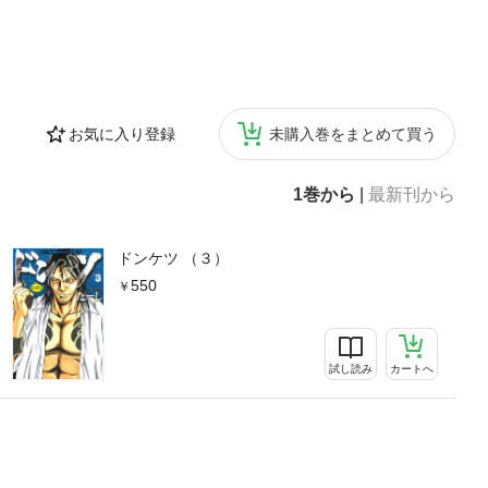
お気に入り登録
未購入巻をまとめて買う
1巻から
|
最新刊から
ドンケツ （３）
550
試し読み
カートへ