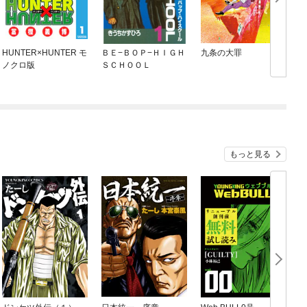
HUNTER×HUNTER モ
ＢＥ−ＢＯＰ−ＨＩＧＨ
九条の大罪
ノクロ版
ＳＣＨＯＯＬ
もっと見る