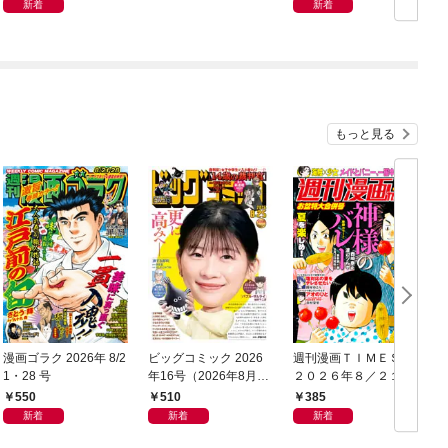
新着
新着
もっと見る
漫画ゴラク 2026年 8/2
ビッグコミック 2026
週刊漫画ＴＩＭＥＳ
1・28 号
年16号（2026年8月7
２０２６年８／２１・
日発売）
２８合併号
550
510
385
新着
新着
新着