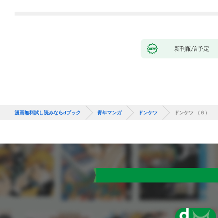
新刊配信予定
漫画無料試し読みならdブック
青年マンガ
ドンケツ
ドンケツ （６）