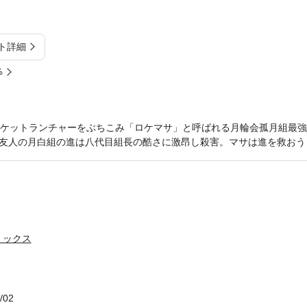
ト詳細
%
ロケットランチャーをぶちこみ「ロケマサ」と呼ばれる月輪会孤月組最
友人の月白組の進は八代目組長の酷さに激昂し殺害。マサは進を救おう
ミックス
/02