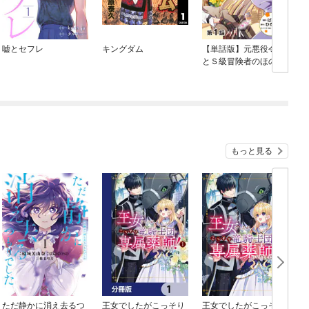
嘘とセフレ
キングダム
【単話版】元悪役令嬢
とＳ級冒険者のほのぼ
の街暮らし～不遇なキ
ャラに転生してたけ
ど、理想の美女になれ
たからプラマイゼロだ
よね～@COMIC
もっと見る
ただ静かに消え去るつ
王女でしたがこっそり
王女でしたがこっそり