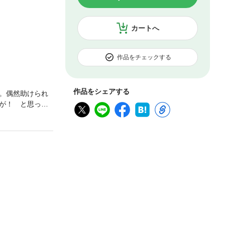
カートへ
作品をチェックする
作品をシェアする
。偶然助けられ
が！ と思って
んてとても言い
。一方、ゼラル
キしてくるのは
、ついに登場！