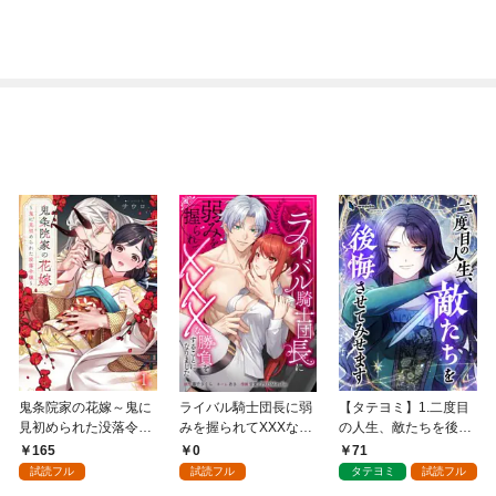
鬼条院家の花嫁～鬼に
ライバル騎士団長に弱
【タテヨミ】1.二度目
見初められた没落令嬢
みを握られてXXXな勝
の人生、敵たちを後悔
～１
負をすることになりま
させてみせます
165
0
71
した第1話
試読フル
試読フル
タテヨミ
試読フル