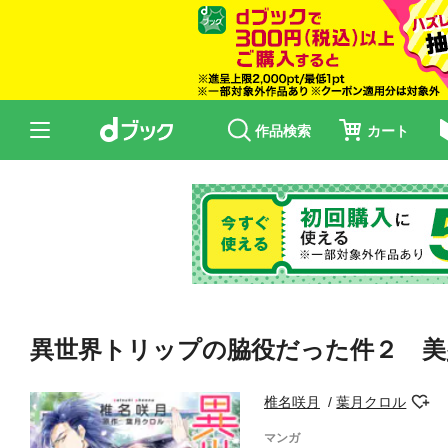
作品検索
カート
異世界トリップの脇役だった件２ 美少
椎名咲月
葉月クロル
マンガ