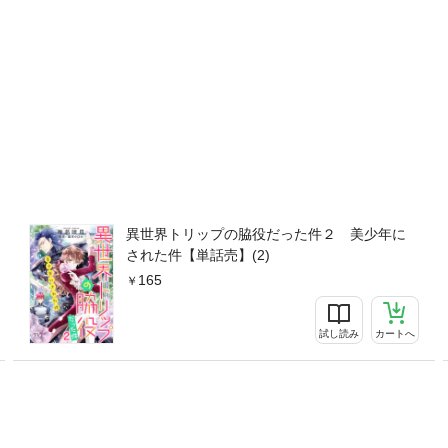
異世界トリップの脇役だった件２ 美少年に
された件【単話売】(2)
165
試し読み
カートへ