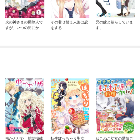
火の神さまの掃除人で
その着せ替え人形は恋
兄の嫁と暮らしていま
すが、いつの間にか花
をする
す。
嫁として溺愛されてい
ます【単話】
虫かぶり姫 雑誌掲載
転生ぽっちゃり聖女
ねこねこ幼女の愛情ご