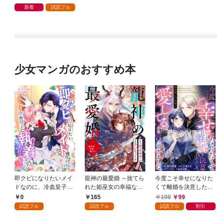
る【１】
新着
試読フル
少女マンガのおすすめ本
即クビになりたいメイ
龍神の最愛婚 ～捨てら
今度こそ幸せになりた
ドなのに、冷血皇子に
れた姫巫女の幸福な嫁
くて離婚を決意したと
執着されています第1
入り～: 1
ころ、無表情な旦那様
0
165
198
99
話
が「愛してる」と言っ
試読フル
試読フル
試読フル
割引
てきました。1