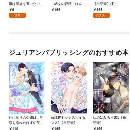
嬢は家族を養いたい@
こ幼女の愛情ごはん～
【単話売】(1)
COMIC 第1話
異世界でもふもふ達に
0
165
165
料理を作ります！～1
無料
試読フル
巻
ジュリアンパブリッシングのおすすめ本
死に戻りの令嬢は、初
放課後セックスガイダ
ゆめにみる再来1【単
恋を忘れたはずの英雄
ンス1【単話売】
話売】
騎士から一途に愛され
110
165
165