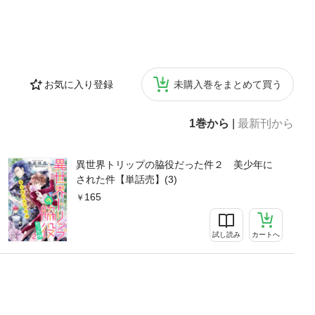
お気に入り登録
未購入巻をまとめて買う
1巻から
|
最新刊から
異世界トリップの脇役だった件２ 美少年に
された件【単話売】(3)
165
試し読み
カートへ