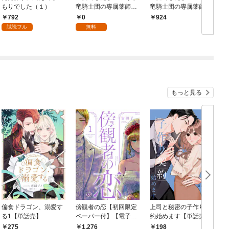
もりでした（１）
竜騎士団の専属薬師に
竜騎士団の専属薬師に
なりました！【分冊
なりました！１
792
0
924
版】 1
試読フル
無料
もっと見る
偏食ドラゴン、溺愛す
傍観者の恋【初回限定
上司と秘密の子作り契
る1【単話売】
ペーパー付】【電子限
約始めます【単話売】
【
定特典付】 1～2巻セ
(1)
275
1,276
198