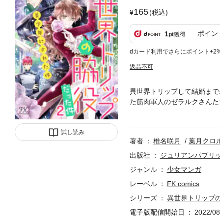
165
(税込)
ポイン
1
pt
獲得
dカード利用でさらにポイント+2
返品不可
異世界トリップして結婚まで
た筋肉軍人のゼラルクさんた
いたのに、「異世界のやんご
出せない。そのうえ、精霊の
試し読み
クさんの溺愛はフェロモンま
著者
椎名咲月
葉月クロ
どうして!? 大人気『異世
出版社
ジュリアンパブリ
ジャンル
少女マンガ
レーベル
FK comics
シリーズ
異世界トリップ
電子版配信開始日
2022/08