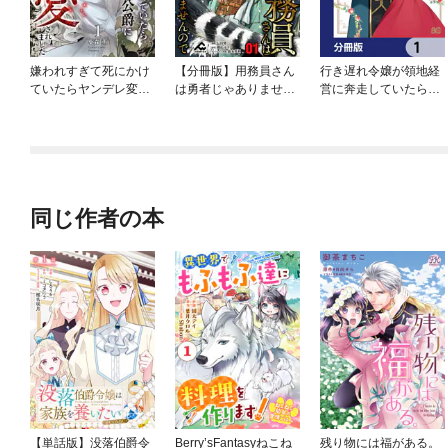
嫌われすぎて死にかけ
【分冊版】用務員さん
行き遅れ令嬢が領地経
ていたらヤンデレ変態
は勇者じゃありません
営に奔走していたら立
公爵に溺愛されました
ので
て直し公に愛されまし
た【分冊版】
同じ作者の本
【単話版】没落伯爵令
Berry’sFantasyねこね
残り物には福がある。