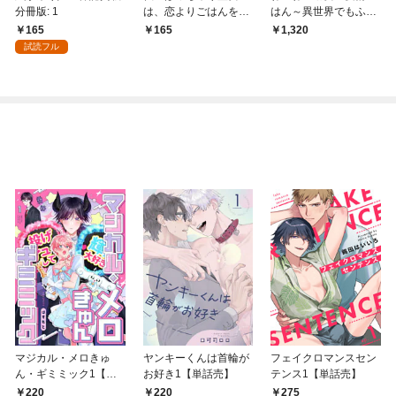
分冊版: 1
は、恋よりごはんを所
はん～異世界でもふも
望致します！【単話
ふ達に料理を作りま
165
165
1,320
売】(1)
す！～
試読フル
マジカル・メロきゅ
ヤンキーくんは首輪が
フェイクロマンスセン
ん・ギミミック1【単
お好き1【単話売】
テンス1【単話売】
話売】
220
220
275