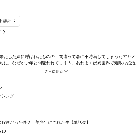
ト詳細
%
果たした妹に呼ばれたものの、間違って森に不時着してしまったアヤメ
ちに、なぜか少年と間違われてしまう。あわよくば異世界で素敵な婚活
となき貴公子」として大切に守られ過保護に溺愛されて、今さら女だな
加護を受けて無敵の力を持ってしまい、魔物退治ではすっかり無双状態
で漂わせてますますエスカレート。熱い目で見つめられて、胸がドキド
ル
界トリップの脇役だった件』のスピンオフ作品が、ラブコメ＆溺愛炸裂で
ッシング
の脇役だった件２ 美少年にされた件【単話売】
/19