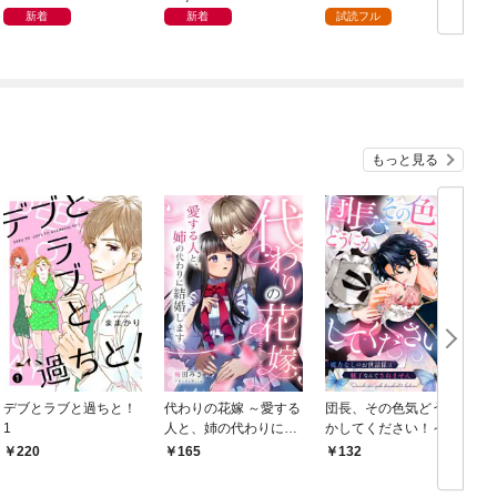
ット
新着
新着
試読フル
もっと見る
デブとラブと過ちと！
代わりの花嫁 ～愛する
団長、その色気どうに
＆
1
人と、姉の代わりに結
かしてください！～魔
婚します～ 1
力なしのお世話係は魅
220
165
132
￥
了なんてされません～
１