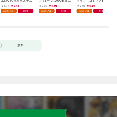
エロゲの鬼畜皇太子に
プ！レベル1000超えの
ライフ（コミック） 1
転生した喪男の受難
転生者、落ちこぼれク
605
423
770
539
770
539
（コミック） 1
ラスに入学。そして、
試読フル
割引
試読フル
割引
試読フル
割引
（コミック） 1
ク
無料