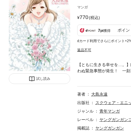
マンガ
770
(税込)
ポイン
7
pt
獲得
dカード利用でさらにポイント+2
返品不可
【ともに生きる幸せを…。】
わぬ緊急事態が発生！ 一刻
(C)2008,2010 Towa Osima
試し読み
著者
大島永遠
出版社
スクウェア・エニ
ジャンル
青年マンガ
レーベル
ヤングガンガン
掲載誌
ヤングガンガン