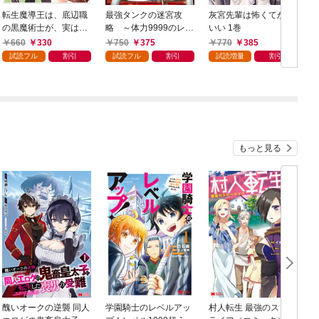
転生魔導王は、底辺職
最強タンクの迷宮攻
灰宮先輩は怖くてかわ
の黒魔術士が、実は最
略 ～体力9999のレア
いい 1巻
強職だと知っている 1
スキル持ちタンク、勇
660
330
750
375
770
385
巻
者パーティーを追放さ
ま
試読フル
割引
試読フル
割引
試読増量
割引
れる～ 1巻
もっと見る
醜いオークの逆襲 同人
学園騎士のレベルアッ
村人転生 最強のスロー