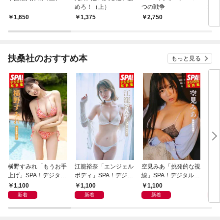
めろ！（上）
つの戦争
壊指
1,650
1,375
2,750
1,
扶桑社のおすすめ本
もっと見る
横野すみれ「もうお手
江籠裕奈「エンジェル
空見みあ「挑発的な視
アイ
上げ」SPA！デジタル
ボディ」SPA！デジタ
線」SPA！デジタル写
と“
写真集
ル写真集
真集
自分
1,100
1,100
1,100
1,
の5
新着
新着
新着