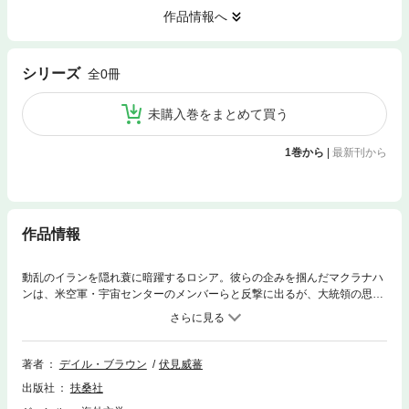
作品情報へ
シリーズ
全0冊
未購入巻をまとめて買う
1巻から
|
最新刊から
作品情報
動乱のイランを隠れ蓑に暗躍するロシア。彼らの企みを掴んだマクラナハ
ンは、米空軍・宇宙センターのメンバーらと反撃に出るが、大統領の思惑
等、数々の困難に阻まれる。
著者
デイル・ブラウン
伏見威蕃
出版社
扶桑社