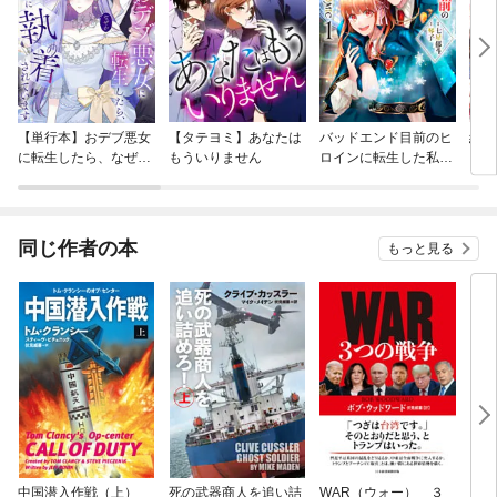
【単行本】おデブ悪女
【タテヨミ】あなたは
バッドエンド目前のヒ
結界
に転生したら、なぜか
もういりません
ロインに転生した私、
ラスボス王子様に執着
今世では恋愛するつも
されています
りがチートな兄が離し
てくれません！？@C
OMIC
同じ作者の本
もっと見る
中国潜入作戦（上）
死の武器商人を追い詰
WAR（ウォー） ３
ブラ