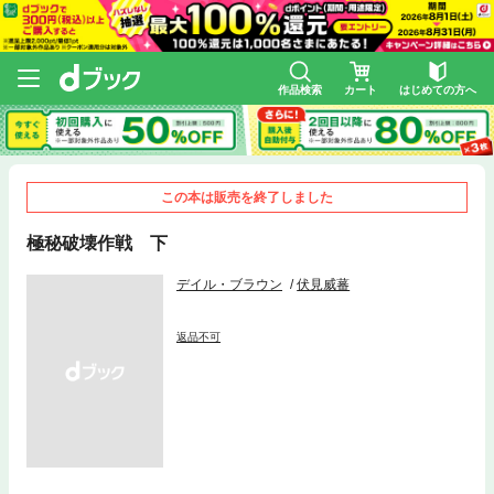
作品検索
カート
はじめての方へ
この本は販売を終了しました
極秘破壊作戦 下
デイル・ブラウン
伏見威蕃
返品不可