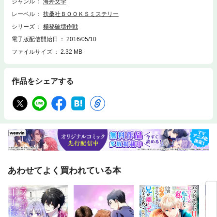
ジャンル
海外文学
レーベル
扶桑社ＢＯＯＫＳミステリー
シリーズ
極秘破壊作戦
電子版配信開始日
2016/05/10
ファイルサイズ
2.32 MB
作品をシェアする
あわせてよく買われている本