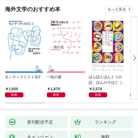
海外文学のおすすめ本
もっと見る
モンテ＝クリスト伯3
一粒の麦
ほら話とほんとうの
美し
話、ほんの十ほど［新
装版］
1,650
1,870
2,574
1,
新着
新着
新着
新刊配信予定
ランキング
キャンペーン
無料