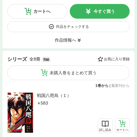
カートへ
今すぐ買う
作品をチェックする
作品情報へ
全8冊
シリーズ
お気に入り登録
完結
未購入巻をまとめて買う
1巻から
|
最新刊から
戦国八咫烏（１）
583
試し読み
カートへ