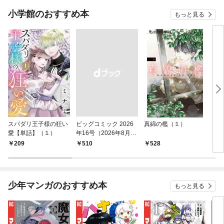
小学館のおすすめ本
もっと見る
スパダリ王子様の狂い
ビッグコミック 2026
真綿の檻（１）
こん
愛【単話】（１）
年16号（2026年8月7
（１
日発売）
209
￥510
528
5
少年マンガのおすすめ本
もっと見る