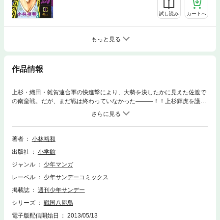
試し読み
カートへ
もっと見る
作品情報
上杉・織田・雑賀連合軍の快進撃により、大勢を決したかに見えた佐渡で
の南蛮戦。だが、まだ戦は終わっていなかった―――！！上杉輝虎を護る
孫一と、狙う杉谷善住坊、緊迫の狙撃戦が始まる…！！！そして、遂に天
下一統への道を歩き始めた孫一と信長。二人の前に、更なる魔の手が迫
る…！？一意専心の覚悟を胸に、物語は新たな展開へ！！戦国英雄異聞
録、進境の第６巻！！
著者
小林裕和
出版社
小学館
ジャンル
少年マンガ
レーベル
少年サンデーコミックス
掲載誌
週刊少年サンデー
シリーズ
戦国八咫烏
電子版配信開始日
2013/05/13