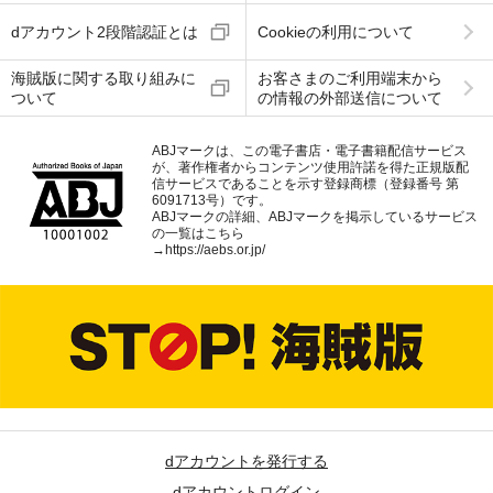
dアカウント2段階認証とは
Cookieの利用について
海賊版に関する取り組みに
お客さまのご利用端末から
ついて
の情報の外部送信について
ABJマークは、この電子書店・電子書籍配信サービス
が、著作権者からコンテンツ使用許諾を得た正規版配
信サービスであることを示す登録商標（登録番号 第
6091713号）です。
ABJマークの詳細、ABJマークを掲示しているサービス
の一覧はこちら
→
https://aebs.or.jp/
dアカウントを発行する
dアカウントログイン