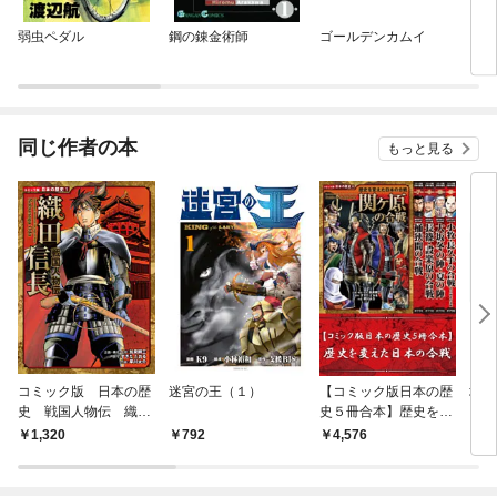
弱虫ペダル
鋼の錬金術師
ゴールデンカムイ
キン
同じ作者の本
もっと見る
コミック版 日本の歴
迷宮の王（１）
【コミック版日本の歴
地域
史 戦国人物伝 織田
史５冊合本】歴史を変
信長
えた日本の合戦
1,320
792
4,576
3,