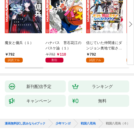
魔女と傭兵（１）
ハナバス 苔石花江の
信じていた仲間達にダ
追放
バスケ論（１）
ンジョン奥地で殺され
『自
かけたがギフト『無限
領地
792
792
110
792
7
ガチャ』でレベル９９
強の
試読フル
割引
試読フル
試
９９の仲間達を手に入
～最
れて元パーティーメン
で始
バーと世界に復讐＆
拓ス
『ざまぁ！』します！
（１
（１）
新刊配信予定
ランキング
キャンペーン
無料
漫画無料試し読みならdブック
少年マンガ
戦国八咫烏
戦国八咫烏（６）