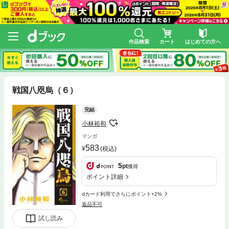
作品検索
カート
はじめての方へ
戦国八咫烏（６）
完結
小林裕和
マンガ
583
(税込)
5
pt
獲得
ポイント詳細
dカード利用でさらにポイント+2%
返品不可
試し読み