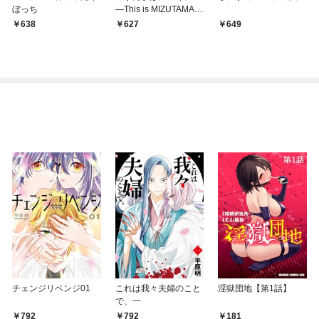
ぼっち
―This is MIZUTAMAS
HIRO！！―
638
627
649
チェンジリベンジ01
これは我々夫婦のこと
淫獄団地【第1話】
で、一
792
792
181