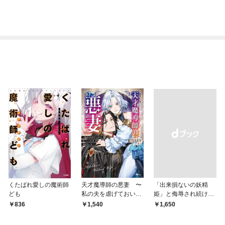
くたばれ愛しの魔術師
天才魔導師の悪妻 〜
「出来損ないの妖精
ども
私の夫を虐げておいて
姫」と侮辱され続けた
戻ってこいとは呆れま
私
836
1,540
￥1,650
してよ？〜