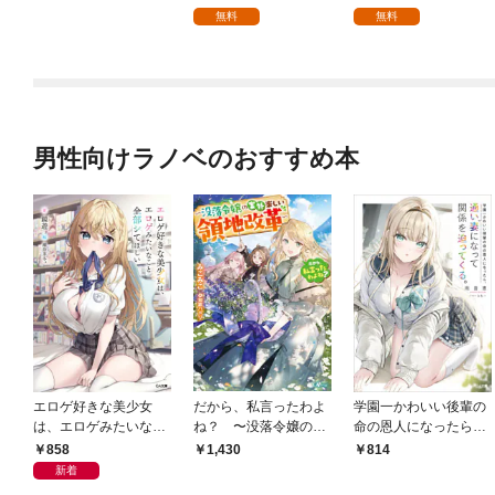
無料
無料
男性向けラノベのおすすめ本
エロゲ好きな美少女
だから、私言ったわよ
学園一かわいい後輩の
は、エロゲみたいなこ
ね？ 〜没落令嬢の案
命の恩人になったら、
と全部シてほしい【電
外楽しい領地改革〜
通い妻になって関係を
858
1,430
814
子ＳＳ特典付き】
迫ってくる。
新着