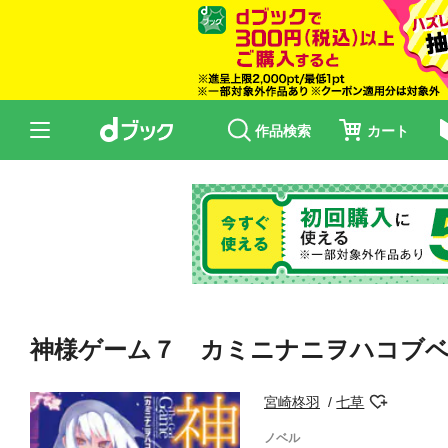
作品検索
カート
神様ゲーム７ カミニナニヲハコブ
宮崎柊羽
七草
ノベル