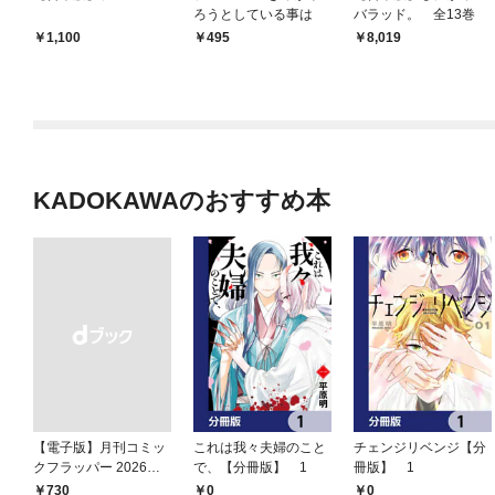
ろうとしている事は
バラッド。 全13巻
1,100
495
8,019
KADOKAWAのおすすめ本
【電子版】月刊コミッ
これは我々夫婦のこと
チェンジリベンジ【分
クフラッパー 2026年9
で、【分冊版】 1
冊版】 1
月号
0
0
￥730