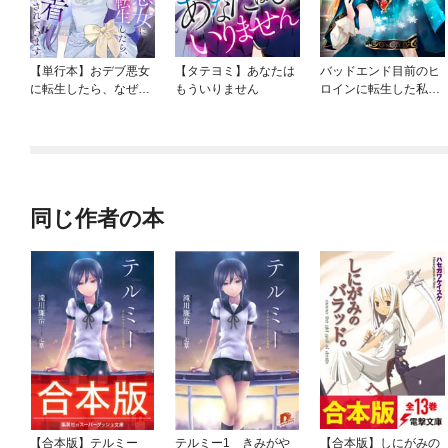
【単行本】おデブ悪女
【タテヨミ】あなたは
バッドエンド目前のヒ
に転生したら、なぜか
もういりません
ロインに転生した私、
ラスボス王子様に執着
今世では恋愛するつも
されています
りがチートな兄が離し
てくれません！？@C
OMIC
同じ作者の本
【合本版】テルミー
テルミー1 きみがや
【合本版】しにがみの