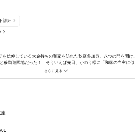
ト詳細
%
様”を信仰している大金持ちの和家を訪れた秋庭多加良。八つの門を開け
と移動遊園地だった！ そういえば先日、かのう様に「和家の当主に似
れたっけ……まさか嵌められた！？と疑う多加良。だがそのままミラー
王冠”を獲得する王様ゲームだと知る……。
文庫
/01