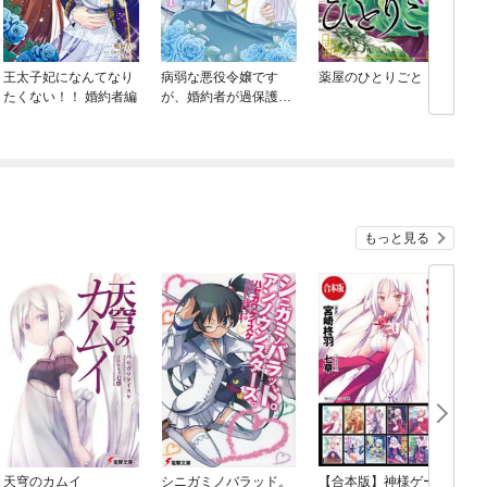
王太子妃になんてなり
病弱な悪役令嬢です
薬屋のひとりごと
たくない！！ 婚約者編
が、婚約者が過保護す
ぎて逃げ出したい(私た
ち犬猿の仲でしたよ
ね！？)
もっと見る
天穹のカムイ
シニガミノバラッド。
【合本版】神様ゲー