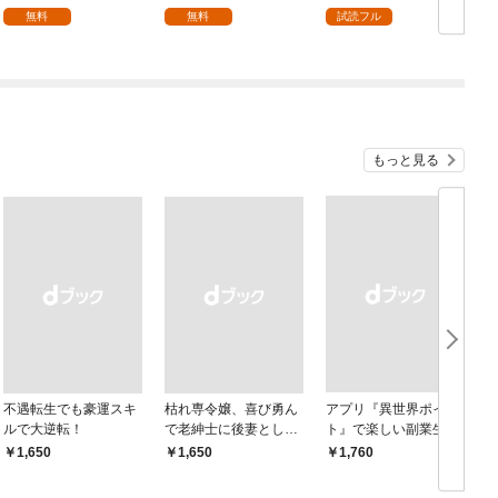
を頑張ります！【分冊
無料
無料
試読フル
版】 1
もっと見る
不遇転生でも豪運スキ
枯れ専令嬢、喜び勇ん
アプリ『異世界ポイン
ルで大逆転！
で老紳士に後妻として
ト』で楽しい副業生
嫁いだら、待っていた
活 〜貯めたポイント
￥1,650
￥1,650
￥1,760
￥
のは二十歳の青年でし
は現実でお金や様々な
た。なんでだ〜！？1
特典に交換出来ます〜