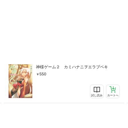
神様ゲーム２ カミハナニヲエラブベキ
550
試し読み
カートへ