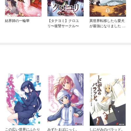
結界師の一輪華
【タテヨミ】クロユ
異世界転移したら愛犬
リ〜復讐サークル〜
が最強になりました ～
シルバーフェンリルと
俺が異世界暮らしを始
めたら～ THE COMIC
この広い世界にふたり
みずたまぱにっく。
しにがみのバラッド。