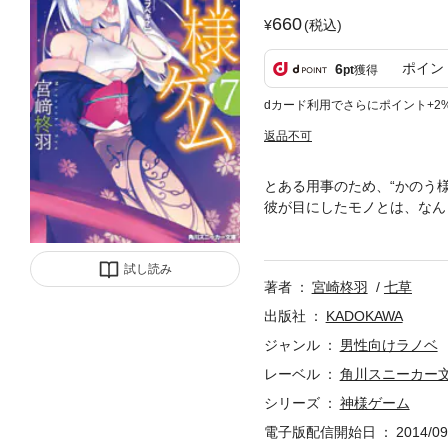
660
(税込)
ポイン
6
pt
獲得
dカード利用でさらにポイント+2
返品不可
とある用事のため、“かのう
彼が目にしたモノとは、なん
おくれ」と取引をもちかけら
に誘われ、今回のゲームが“
試し読み
著者
宮崎柊羽
七草
出版社
KADOKAWA
ジャンル
男性向けラノベ
レーベル
角川スニーカー
シリーズ
神様ゲーム
電子版配信開始日
2014/09