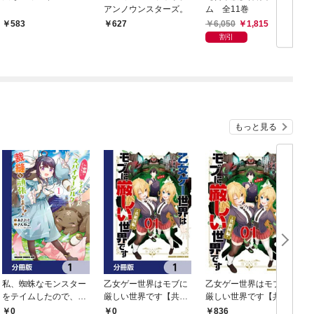
アンノウンスターズ。
ム 全11巻
6,050
1,815
583
627
割引
もっと見る
私、蜘蛛なモンスター
乙女ゲー世界はモブに
乙女ゲー世界はモブに
をテイムしたので、ス
厳しい世界です【共和
厳しい世界です【共和
パイダーシルクで裁縫
国編】【分冊版】 1
国編】 ０１
0
0
836