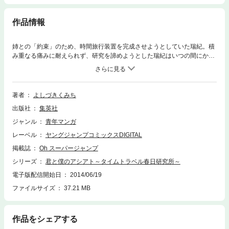
作品情報
姉との「約束」のため、時間旅行装置を完成させようとしていた瑞紀。積
み重なる痛みに耐えられず、研究を諦めようとした瑞紀はいつの間にか見
覚えのない場所に居ることに気づくが──？
著者
よしづきくみち
出版社
集英社
ジャンル
青年マンガ
レーベル
ヤングジャンプコミックスDIGITAL
掲載誌
Oh スーパージャンプ
シリーズ
君と僕のアシアト～タイムトラベル春日研究所～
電子版配信開始日
2014/06/19
ファイルサイズ
37.21 MB
作品をシェアする