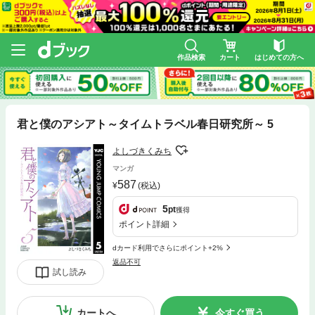
作品検索
カート
はじめての方へ
君と僕のアシアト～タイムトラベル春日研究所～ 5
よしづきくみち
マンガ
587
(税込)
5
pt
獲得
ポイント詳細
dカード利用でさらにポイント+2%
返品不可
試し読み
カートへ
今すぐ買う