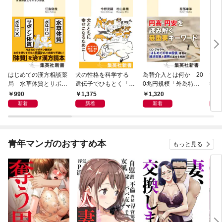
はじめての漢方相談薬
犬の性格を科学する
為替介入とは何か 20
大江
局 水草体質とサボテ
遺伝子でひもとく「最
0兆円規模「外為特
学と
ン体質
良の友」の進化
会」が生まれた謎
から
990
1,375
1,320
1,
新着
新着
新着
青年マンガのおすすめ本
もっと見る