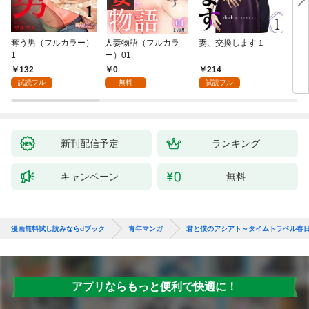
奪う男（フルカラー）
人妻物語（フルカラ
妻、交換します１
ごめ
1
ー）01
ない
132
0
214
1
試読フル
無料
試読フル
試
新刊配信予定
ランキング
キャンペーン
無料
漫画無料試し読みならdブック
青年マンガ
君と僕のアシアト～タイムトラベル春
アプリならもっと便利で快適に！