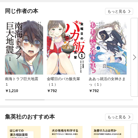
同じ作者の本
もっと見る
南海トラフ巨大地震
金曜日のバカ飯先輩
ああっ就活の女神さま
アフ
１
（１）
っ（１）
2月号
日発
1,210
792
792
6
集英社のおすすめ本
もっと見る