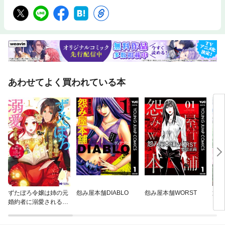
あわせてよく買われている本
ずたぼろ令嬢は姉の元
怨み屋本舗DIABLO
怨み屋本舗WORST
第3
婚約者に溺愛される
フを
（コミック）