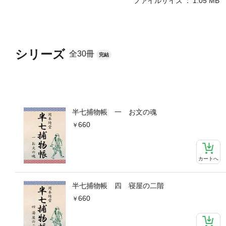
ファイルサイズ
1.05 MB
シリーズ
全30冊
完結
半七捕物帳 一 お文の魂
660
カートへ
半七捕物帳 四 寝屋の二階
660