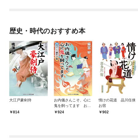
歴史・時代のおすすめ本
大江戸豪剣侍
お内儀さんこそ、心に
情けの花道 品川任侠
鬼を飼ってます おけ
お宿
いの戯作手帖
814
924
902