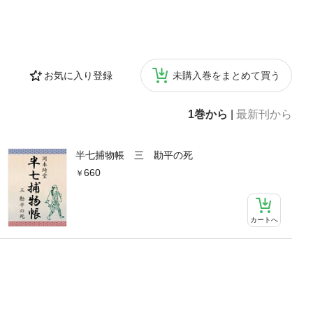
お気に入り登録
未購入巻をまとめて買う
1巻から
|
最新刊から
半七捕物帳 三 勘平の死
660
カートへ