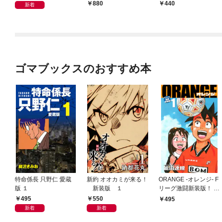
880
440
新着
ゴマブックスのおすすめ本
特命係長 只野仁 愛蔵
新約 オオカミが来る！
ORANGE -オレンジ- F
版 １
新装版 １
リーグ激闘新装版！ 第
１巻
495
550
495
新着
新着