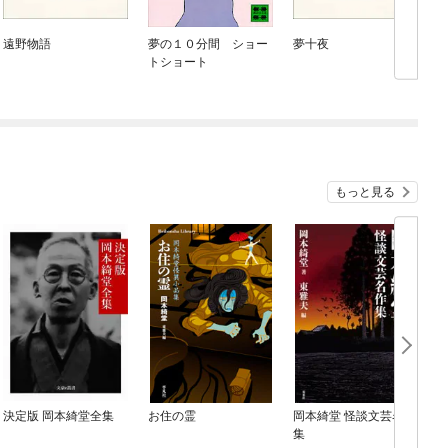
遠野物語
夢の１０分間 ショー
夢十夜
トショート
もっと見る
決定版 岡本綺堂全集
お住の霊
岡本綺堂 怪談文芸名作
集