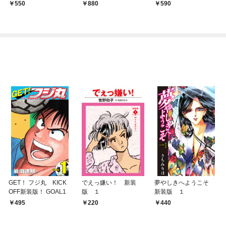
550
880
590
GET！ フジ丸 KICK
でえっ嫌い！ 新装
夢やしきへようこそ
OFF新装版！ GOAL1
版 １
新装版 １
495
220
440