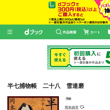
作品検索
カート
半七捕物帳 二十八 雪達磨
完結
岡本綺堂