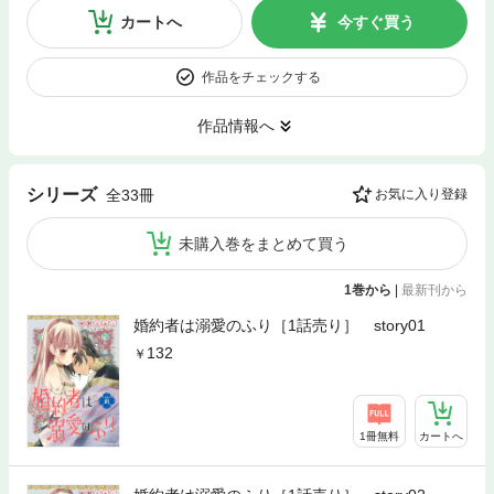
カートへ
今すぐ買う
作品をチェックする
作品情報へ
シリーズ
全33冊
お気に入り登録
未購入巻をまとめて買う
1巻から
|
最新刊から
婚約者は溺愛のふり［1話売り］ story01
132
1冊無料
カートへ