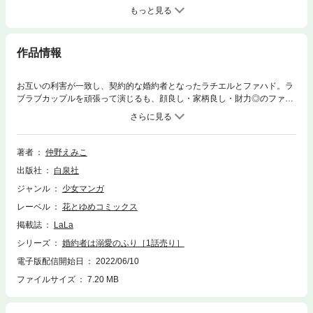
もっと見る
作品情報
お互いの利害が一致し、契約的な婚約者となったラチエルとファハド。ラ
ブラブカップルを頑張って演じるも、顔良し・家柄良し・財力◎のファハ
ドに格差を感じるラチエル…。そんな中、二人はラチエルの親戚に挨拶に
行く事に!?(この話は、【電子版】LaLa 6月号（2022年）に収録されてい
ます。)
著者
仲野えみこ
出版社
白泉社
ジャンル
少女マンガ
レーベル
花とゆめコミックス
掲載誌
LaLa
シリーズ
婚約者は溺愛のふり［1話売り］
電子版配信開始日
2022/06/10
ファイルサイズ
7.20 MB