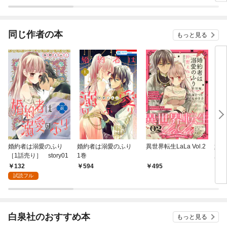
恋事情～
て離婚を許してくれま
てくれません 【連載
せん【分冊版】
版】
同じ作者の本
もっと見る
婚約者は溺愛のふり
婚約者は溺愛のふり
異世界転生LaLa Vol.2
婚約
［1話売り］ story01
1巻
別編
y01
132
594
495
1
試読フル
白泉社のおすすめ本
もっと見る