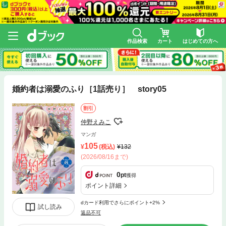
作品検索
カート
はじめての方へ
婚約者は溺愛のふり［1話売り］ story05
割引
仲野えみこ
マンガ
105
(税込)
132
(2026/08/16まで)
0
pt
獲得
ポイント詳細
dカード利用でさらにポイント+2%
試し読み
返品不可