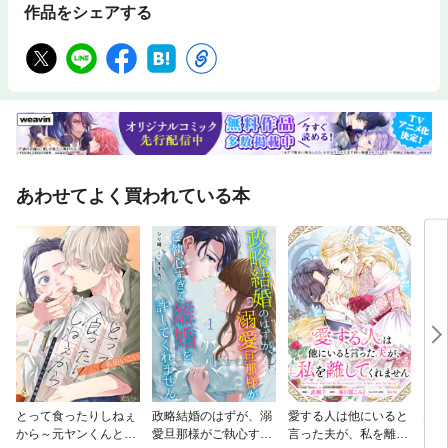
作品をシェアする
あわせてよく買われている本
とって食ったりしねぇ
政略結婚のはずが、溺
愛する人は他にいると
多聞
から～元ヤンくんとの
愛旦那様がご執心すぎ
言った夫が、私を離し