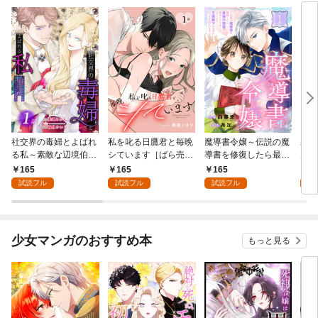
社交界の毒婦とよばれ
私を叱る日鷹君と毎晩
魔導書令嬢～伝説の魔
寡黙
る私～素敵な辺境伯令
シています［ばら売
導書を修復したら最強
力ゼ
息に腕を折られたの
り］ 第1話
の精霊が味方になりま
る～
165
165
165
1
で、責任とってもらい
した（クールな王弟殿
の声
試読フル
試読フル
試読フル
試
ます～［ばら売り］
下がなぜかいつもそば
～［
第1話
にいます）～［ばら売
01
り］ 第1話
少女マンガのおすすめ本
もっと見る