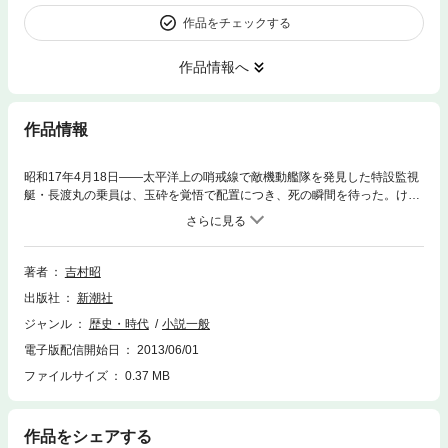
作品をチェックする
作品情報へ
作品情報
昭和17年4月18日——太平洋上の哨戒線で敵機動艦隊を発見した特設監視
艇・長渡丸の乗員は、玉砕を覚悟で配置につき、死の瞬間を待った。けれ
ども中村一等水兵以下五名は、米軍の捕虜となり、背中にＰＷの文字のつ
いた服を着せられて、アメリカ本土を転々としながら抑留生活をおくった
——。運命のいたずらに哭く海の勇士の悲しい境涯を通して描く、小説太
平洋戦争裏面史。
著者
吉村昭
出版社
新潮社
ジャンル
歴史・時代
小説一般
電子版配信開始日
2013/06/01
ファイルサイズ
0.37 MB
作品をシェアする