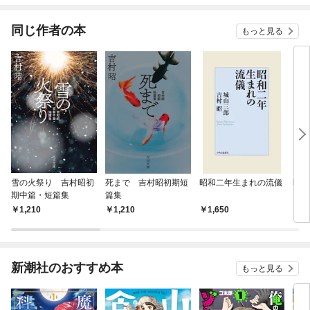
てくれません！？@C
OMIC
同じ作者の本
もっと見る
雪の火祭り 吉村昭初
死まで 吉村昭初期短
昭和二年生まれの流儀
昭和
期中篇・短篇集
篇集
1,210
1,210
1,650
9
新潮社のおすすめ本
もっと見る