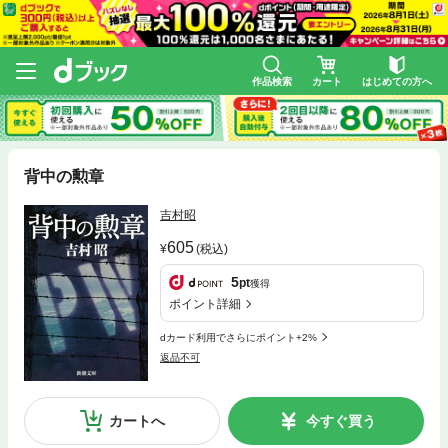
作品検索
カート
はじめての方へ
背中の勲章
吉村昭
605
(税込)
5
pt
獲得
ポイント詳細
dカード利用でさらにポイント+2%
返品不可
カートへ
今すぐ買う