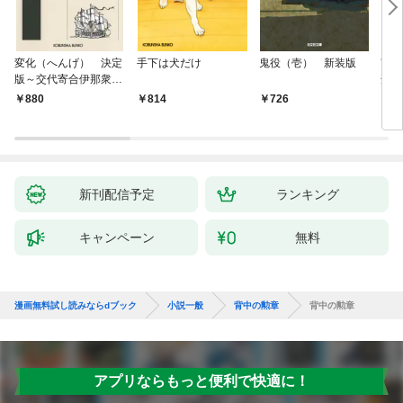
変化（へんげ） 決定
手下は犬だけ
鬼役（壱） 新装版
南町
版～交代寄合伊那衆異
舟の
聞（1）～
880
814
726
9
新刊配信予定
ランキング
キャンペーン
無料
漫画無料試し読みならdブック
小説一般
背中の勲章
背中の勲章
アプリならもっと便利で快適に！