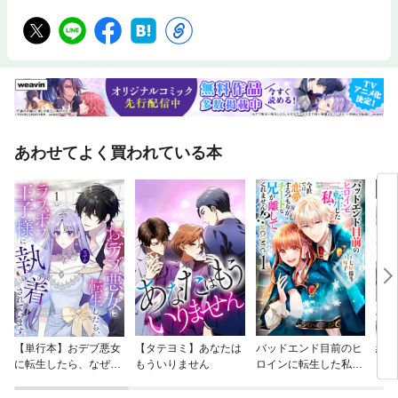
あわせてよく買われている本
【単行本】おデブ悪女
【タテヨミ】あなたは
バッドエンド目前のヒ
結界
に転生したら、なぜか
もういりません
ロインに転生した私、
ラスボス王子様に執着
今世では恋愛するつも
されています
りがチートな兄が離し