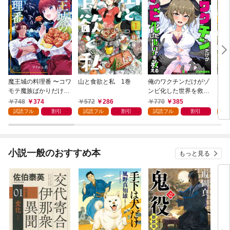
魔王城の料理番 〜コワ
山と食欲と私 1巻
俺のワクチンだけがゾ
クマ
モテ魔族ばかりだけ
ンビ化した世界を救え
ど、ホワイトな職場で
る 1巻
748
374
572
286
770
385
7
す〜 1巻
試読フル
割引
試読フル
割引
試読フル
割引
試
小説一般のおすすめ本
もっと見る