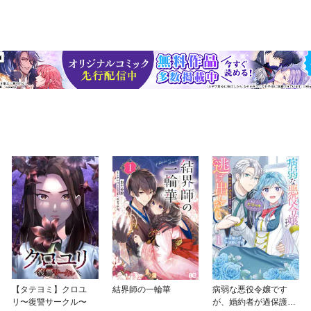
【タテヨミ】クロユ
結界師の一輪華
病弱な悪役令嬢です
リ〜復讐サークル〜
が、婚約者が過保護す