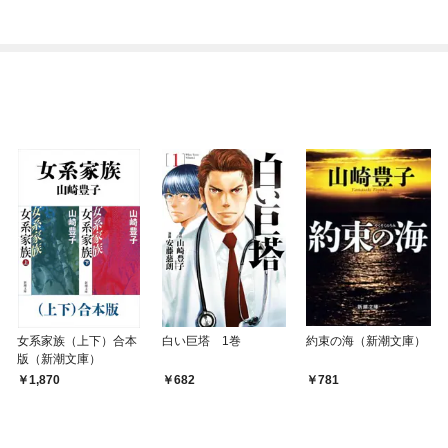
ぎて逃げ出したい(私た
ち犬猿の仲でしたよ
ね！？)
女系家族（上下）合本
白い巨塔 1巻
約束の海（新潮文庫）
版（新潮文庫）
1,870
682
781