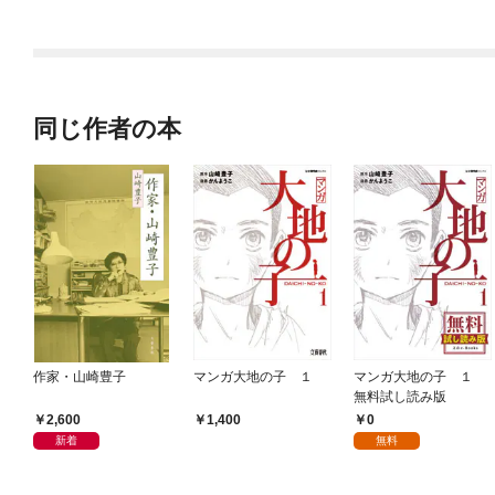
ラスボス王子様に執着
今世では恋愛するつも
されています
りがチートな兄が離し
てくれません！？@C
OMIC
同じ作者の本
作家・山崎豊子
マンガ大地の子 １
マンガ大地の子 １
無料試し読み版
2,600
0
1,400
新着
無料