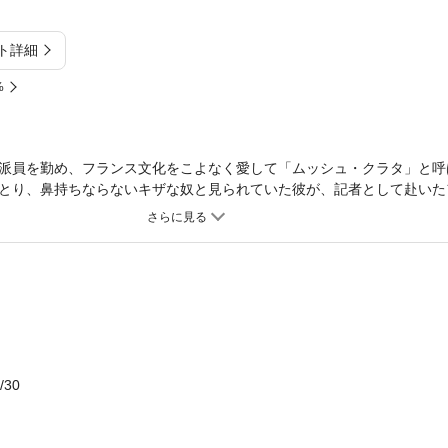
ト詳細
%
派員を勤め、フランス文化をこよなく愛して「ムッシュ・クラタ」と呼
とり、鼻持ちならないキザな奴と見られていた彼が、記者として赴いた
さを鮮やかに描いた表題作。ほかに夫婦の絆の裏表を鋭い人間観察で切
おさめる中・短編集。
/30