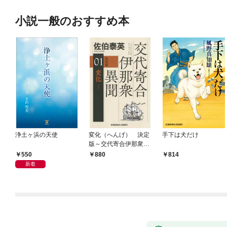
小説一般のおすすめ本
浄土ヶ浜の天使
変化（へんげ） 決定
手下は犬だけ
版～交代寄合伊那衆異
聞（1）～
550
880
814
新着