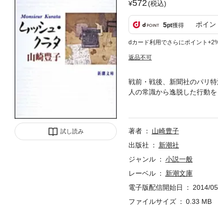
572
(税込)
ポイン
5
pt
獲得
dカード利用でさらにポイント+2
返品不可
戦前・戦後、新聞社のパリ特
人の常識から逸脱した行動を
場でしめしたダンディな強靱
着」「へんねし」「醜男」を
著者
山崎豊子
試し読み
出版社
新潮社
ジャンル
小説一般
レーベル
新潮文庫
電子版配信開始日
2014/05
ファイルサイズ
0.33 MB