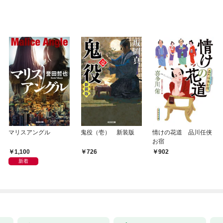
マリスアングル
鬼役（壱） 新装版
情けの花道 品川任侠
お宿
1,100
726
902
新着