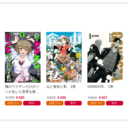
俺のワクチンだけがゾ
山と食欲と私 1巻
GANGSTA. 1巻
ンビ化した世界を救え
る 1巻
770
385
572
286
814
407
試読フル
割引
試読フル
割引
試読フル
割引