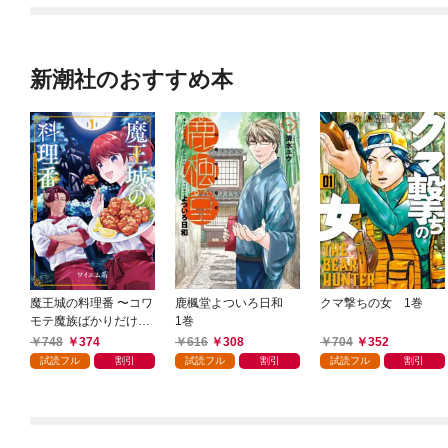
新潮社のおすすめ本
魔王城の料理番 〜コワ
鹿楓堂よついろ日和
クマ撃ちの女 1巻
モテ魔族ばかりだけ
1巻
ど、ホワイトな職場で
748
374
616
308
704
352
す〜 1巻
試読フル
割引
試読フル
割引
試読フル
割引