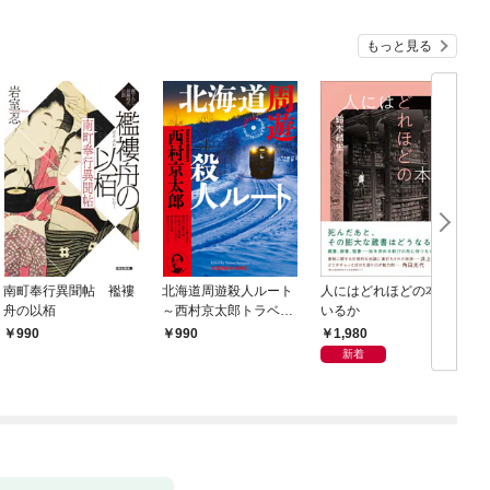
もっと見る
南町奉行異聞帖 襤褸
北海道周遊殺人ルート
人にはどれほどの本が
舟の以栢
～西村京太郎トラベル
いるか
ミステリー・セレクシ
1,980
990
990
ョン（1）～
新着