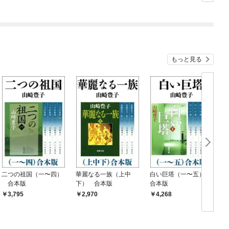
シルバーフェンリルと
俺が異世界暮らしを始
めたら～ THE COMIC
もっと見る
二つの祖国（一〜四）
華麗なる一族（上中
白い巨塔（一〜五）
合本版
下） 合本版
合本版
3,795
2,970
4,268