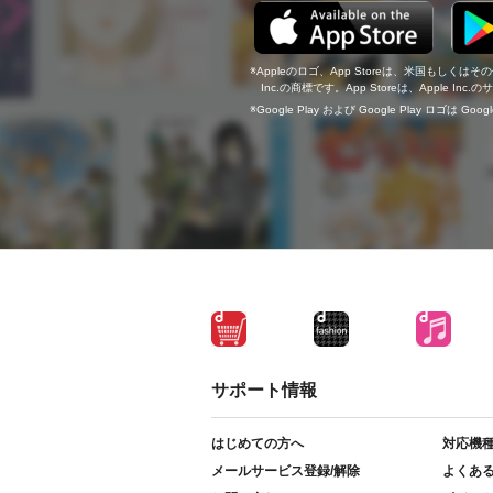
Appleのロゴ、App Storeは、米国もしくはそ
Inc.の商標です。App Storeは、Apple In
Google Play および Google Play ロゴは Go
サポート情報
はじめての方へ
対応機
メールサービス登録/解除
よくあ