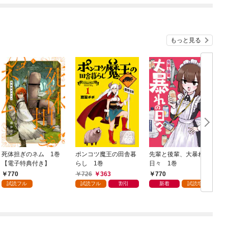
もっと見る
死体担ぎのネム 1巻
ポンコツ魔王の田舎暮
先輩と後輩、大暴れの
【電子特典付き】
らし 1巻
日々 1巻
770
726
363
770
試読フル
試読フル
割引
新着
試読増量