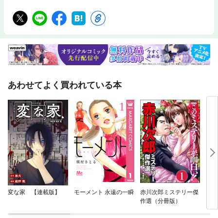
あわせてよく買われている本
変な家 【連載版】
モーメント 永遠の一瞬
赤川次郎ミステリー傑
イム
作選（分冊版）