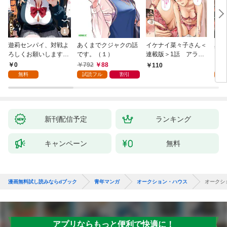
遊莉センパイ、対戦よ
あくまでクジャクの話
イケナイ菜々子さん＜
異世
ろしくお願いします。
です。（１）
連載版＞1話 アラフ
1
ォー女神と初体験
0
792
88
7
110
無料
試読フル
割引
試
新刊配信予定
ランキング
キャンペーン
無料
漫画無料試し読みならdブック
青年マンガ
オークション・ハウス
オークシ
アプリならもっと便利で快適に！