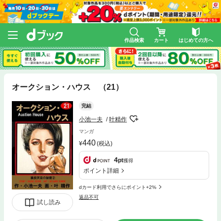
作品検索
カート
はじめての方へ
オークション・ハウス （21）
完結
小池一夫
叶精作
マンガ
440
(税込)
4
pt
獲得
ポイント詳細
dカード利用でさらにポイント+2%
返品不可
試し読み