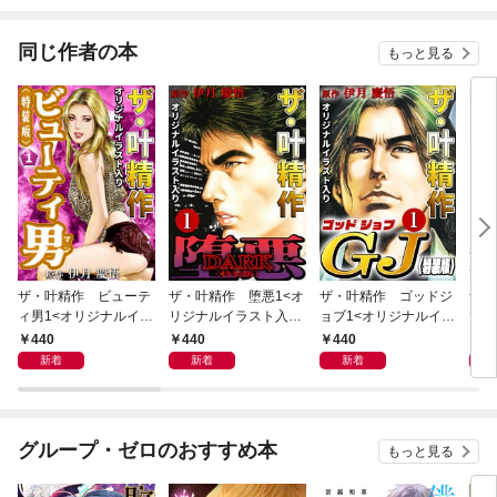
同じ作者の本
もっと見る
ザ・叶精作 ビューテ
ザ・叶精作 堕悪1<オ
ザ・叶精作 ゴッドジ
ザ・
ィ男1<オリジナルイラ
リジナルイラスト入り
ョブ1<オリジナルイラ
てな
スト入り特装版>
特装版>
スト入り特装版>
くな
440
440
440
4
新着
新着
新着
グループ・ゼロのおすすめ本
もっと見る