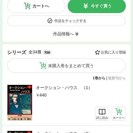
カートへ
今すぐ買う
作品をチェックする
作品情報へ
全34冊
シリーズ
お気に入り登録
完結
未購入巻をまとめて買う
1巻から
|
最新刊から
オークション・ハウス （1）
440
試し読み
カートへ