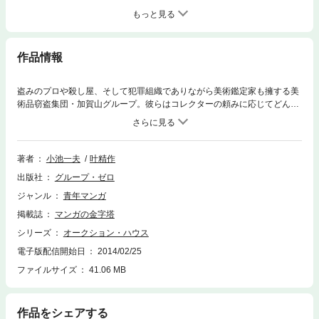
もっと見る
作品情報
盗みのプロや殺し屋、そして犯罪組織でありながら美術鑑定家も擁する美
術品窃盗集団・加賀山グループ。彼らはコレクターの頼みに応じてどんな
所からでも盗み出し、またその依頼には政界・財界・法曹界の大物が絡ん
でいるといわれる。加賀山グループの盗品蔵を訪れた元総理大臣・下川
は、世界の裏の裏まで影響力が及ぶ男。彼が持つ「免罪符」は行政、司
法、民間企業、海外の有力者などなどが絡んでいると推測されていたが、
著者
小池一夫
叶精作
免罪符をつくったのはもっと強力な組織であった。免罪符の効力を軽視し
出版社
グループ・ゼロ
無視する者もいたが……そのせいで日本が倒産する！？収録作「猿投天目
（さなげてんもく）の秘密6～8」ほか「柳宗厳、見参」「Ryu国際画廊1
ジャンル
青年マンガ
～2」の全6話を収録。
掲載誌
マンガの金字塔
シリーズ
オークション・ハウス
電子版配信開始日
2014/02/25
ファイルサイズ
41.06 MB
作品をシェアする