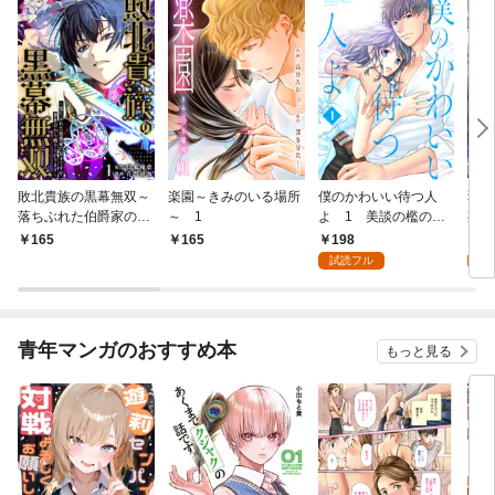
敗北貴族の黒幕無双～
楽園～きみのいる場所
僕のかわいい待つ人
弱い
落ちぶれた伯爵家の息
～ 1
よ 1 美談の檻のな
死に
子ですが、裏社会から
か
～ 
198
1
165
165
成り上がります～ 1
試読フル
試
青年マンガのおすすめ本
もっと見る