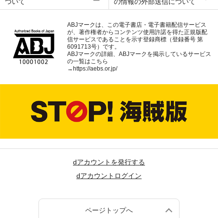
ついて
の情報の外部送信について
ABJマークは、この電子書店・電子書籍配信サービス
が、著作権者からコンテンツ使用許諾を得た正規版配
信サービスであることを示す登録商標（登録番号 第
6091713号）です。
ABJマークの詳細、ABJマークを掲示しているサービス
の一覧はこちら
→
https://aebs.or.jp/
dアカウントを発行する
dアカウントログイン
ページトップへ