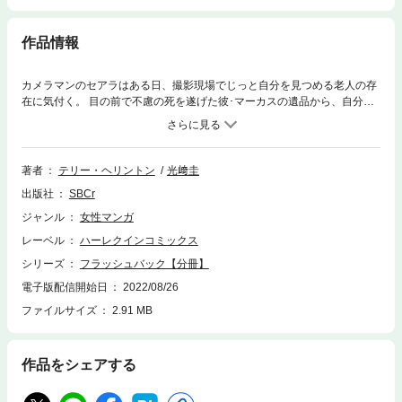
作品情報
カメラマンのセアラはある日、撮影現場でじっと自分を見つめる老人の存
在に気付く。 目の前で不慮の死を遂げた彼･マーカスの遺品から、自分と
の意外な関係を知るセアラ。時空を越え、若かりし頃の彼と出会う方法を
手に入れたセアラは、一目で運命的な恋に落ちる。叶わぬ恋だと知りつつ
も、彼への思いは止められず!?
著者
テリー・ヘリントン
光﨑圭
出版社
SBCr
ジャンル
女性マンガ
レーベル
ハーレクインコミックス
シリーズ
フラッシュバック【分冊】
電子版配信開始日
2022/08/26
ファイルサイズ
2.91 MB
作品をシェアする