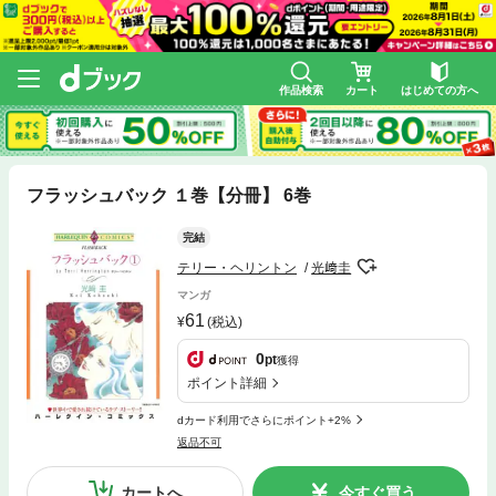
作品検索
カート
はじめての方へ
フラッシュバック １巻【分冊】 6巻
完結
テリー・ヘリントン
光﨑圭
マンガ
61
(税込)
0
pt
獲得
ポイント詳細
dカード利用でさらにポイント+2%
返品不可
カートへ
今すぐ買う