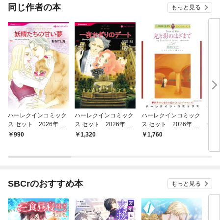
同じ作者の本
もっと見る
ハーレクインコミック
ハーレクインコミック
ハーレクインコミック
フラ
ス セット 2026年 vo
ス セット 2026年 vo
ス セット 2026年 vo
装版
l.787
l.844
l.910
990
1,320
1,760
8
SBCrのおすすめ本
もっと見る