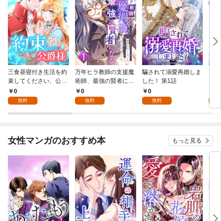
三食昼寝付き生活を約
万年ヒラ教師の支援魔
騙されて溺愛再婚しま
ヒト
束してください、公爵
術師、最強の賢者にな
した！ 第1話
様 1話
る～不人気の支援魔術
0
0
0
0
師は給料泥棒だと魔術
無料
無料
無料
大学をクビになった
が、出世した元教え子
たちのおかげで何も困
らない件～ 第1話
女性マンガのおすすめ本
もっと見る