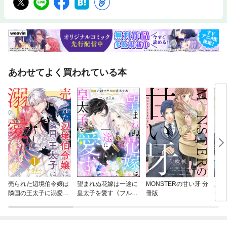
あわせてよく買われている本
売られた辺境伯令嬢は
望まれぬ花嫁は一途に
MONSTERの甘い牙 分
王妃
隣国の王太子に溺愛さ
皇太子を愛す《フルカ
冊版
た私
れる
ラー》（分冊版）
作さ
す！