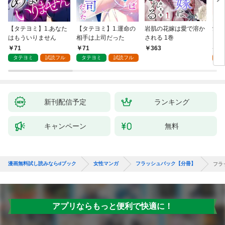
【タテヨミ】1.あなた
【タテヨミ】1.運命の
岩肌の花嫁は愛で溶か
愛し
はもういりません
相手は上司だった
される 1巻
い 
71
71
1
363
タテヨミ
試読フル
タテヨミ
試読フル
試
新刊配信予定
ランキング
キャンペーン
無料
漫画無料試し読みならdブック
女性マンガ
フラッシュバック【分冊】
フラ
アプリならもっと便利で快適に！