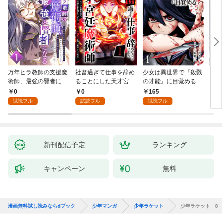
万年ヒラ教師の支援魔
社畜過ぎて仕事を辞め
少女は異世界で『殺戮
魔王
術師、最強の賢者にな
ることにした天才宮廷
の才能』に目覚める
者パ
る～不人気の支援魔術
魔術師～辺境の地でス
(話売り) #1
やっ
0
0
165
2
師は給料泥棒だと魔術
ローライフを夢見る
試読フル
試読フル
試読フル
大学をクビになった
が、不届き者を倒して
が、出世した元教え子
いたら『最果ての魔
たちのおかげで何も困
女』と呼ばれるように
らない件～ 第1話
なる～ 第1話
新刊配信予定
ランキング
キャンペーン
無料
漫画無料試し読みならdブック
少年マンガ
少年ラケット
少年ラケット 8