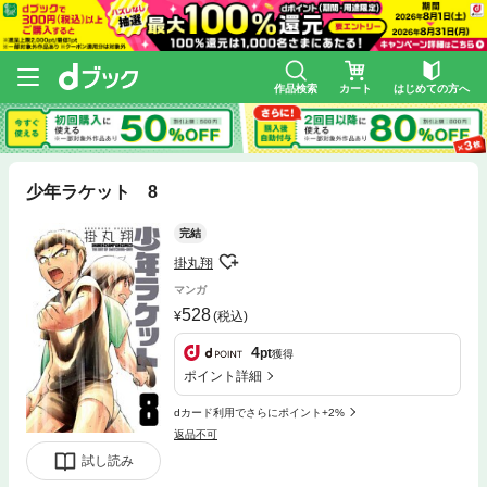
作品検索
カート
はじめての方へ
少年ラケット 8
完結
掛丸翔
マンガ
528
(税込)
4
pt
獲得
ポイント詳細
dカード利用でさらにポイント+2%
返品不可
試し読み