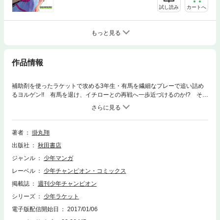
試し読み
カートへ
もっと見る
作品情報
補助剤を使ったラケットで攻める3年生・有馬を繊細なプレーで追い詰め
るヨルゲン!! 有馬を退け、イチローとの再戦へ一歩近づけるのか!? そし
て、Sランク選手たちのランク戦も開幕!!
著者
掛丸翔
出版社
秋田書店
ジャンル
少年マンガ
レーベル
少年チャンピオン・コミックス
掲載誌
週刊少年チャンピオン
シリーズ
少年ラケット
電子版配信開始日
2017/01/06