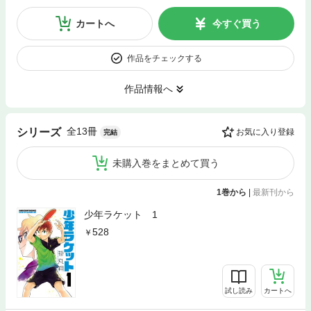
カートへ
今すぐ買う
作品をチェックする
作品情報へ
全13冊
シリーズ
お気に入り登録
完結
未購入巻をまとめて買う
1巻から
|
最新刊から
少年ラケット 1
528
試し読み
カートへ