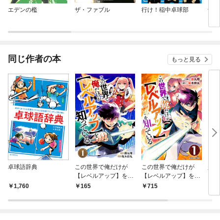
エデンの檻
ザ・ファブル
行け！稲中卓球部
十字
同じ作者の本
もっと見る
卓球語辞典
この世界で俺だけが
この世界で俺だけが
少年
【レベルアップ】を知
【レベルアップ】を知
っている【分冊版】1
っている1巻
1,760
165
715
5
巻