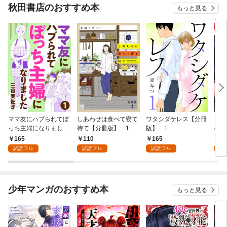
秋田書店のおすすめ本
もっと見る
ママ友にハブられてぼ
しあわせは食べて寝て
ワタシダケレス【分冊
少女
っち主婦になりました
待て【分冊版】 1
版】 1
の才
【分冊版】 1
(話
165
110
165
1
試読フル
試読フル
試読フル
試
少年マンガのおすすめ本
もっと見る