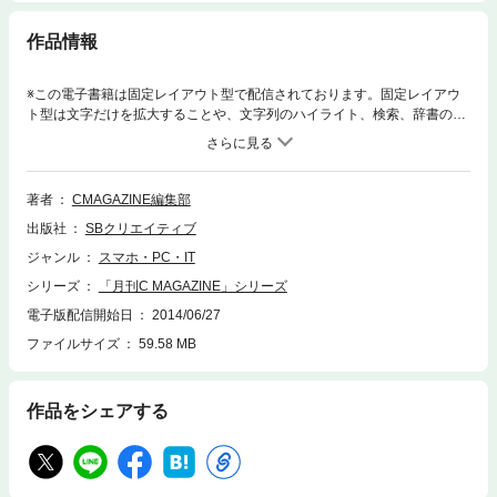
作品情報
※この電子書籍は固定レイアウト型で配信されております。固定レイアウ
ト型は文字だけを拡大することや、文字列のハイライト、検索、辞書の参
照、引用などの機能が使用できません。※この電子書籍は紙の印刷物をス
キャンしたデータを格納した「まるまるC MAGAZINE COMPLETE for DV
D」(2006年発売)を元に制作されております。発行年度によっては汚れ、
カスレ、カスミ、ズレ、黄ばみなどがあります。必ず立ち読みファイル
著者
CMAGAZINE編集部
か、http://www.sbcr.jp/で公開中のサンプルPDFをご覧いただいてからご購
出版社
SBクリエイティブ
入ください。創刊号の1989年10月号から最終号となる2006年4月号ま
で、全199号が発行されたプログラミング技術情報誌『月刊C MAGAZIN
ジャンル
スマホ・PC・IT
E』が電子書籍で復刻！ 16年半の歴史がいまよみががえります。【特
シリーズ
「月刊C MAGAZINE」シリーズ
集】MS-DOSメモリ活用技法※復刻版のため誌面に掲載されている各種情
報、プレゼント企画などは出版当時のものです。また、付録は含まれてお
電子版配信開始日
2014/06/27
りません。
ファイルサイズ
59.58 MB
作品をシェアする