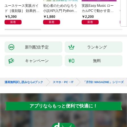
ユースケース実践ガイ
初心者のためのなろう
実践Easy Music ロー
Ma
ド［復刻版］ 効果的な
小説API入門 Pythonで
カルPCで動かす音楽
026
ユースケースの書き方
作るデータ活用法
生成AI完全ガイド
／P
5,390
1,980
2,200
1,
新着
新着
新着
新刊配信予定
ランキング
キャンペーン
無料
漫画無料試し読みならdブック
スマホ・PC・IT
「月刊C MAGAZINE」シリーズ
アプリならもっと便利で快適に！