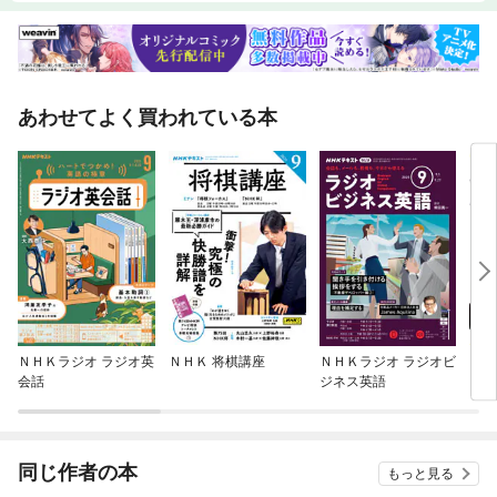
あわせてよく買われている本
ＮＨＫラジオ ラジオ英
ＮＨＫ 将棋講座
ＮＨＫラジオ ラジオビ
ＮＨ
会話
ジネス英語
同じ作者の本
もっと見る