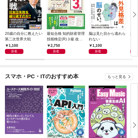
20歳の自分に教えたい
最短合格 知的財産管理
脳は見た目から逃れら
恐怖
第二次世界大戦
技能検定(R)３級 改訂
れない
２版
1,100
2,750
1,100
1,
新着
新着
新着
スマホ・PC・ITのおすすめ本
もっと見る