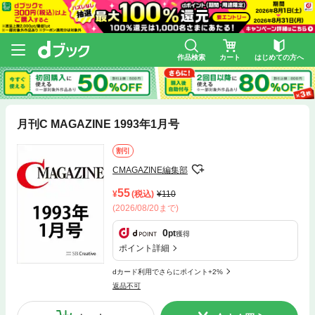
作品検索
カート
はじめての方へ
月刊C MAGAZINE 1993年1月号
割引
CMAGAZINE編集部
55
(税込)
110
(2026/08/20まで)
0
pt
獲得
ポイント詳細
dカード利用でさらにポイント+2%
返品不可